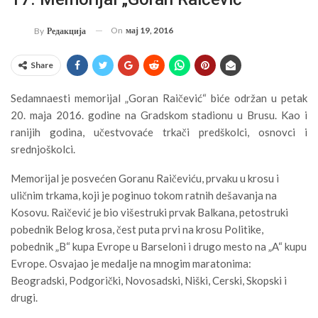
On
мај 19, 2016
By
Редакција
Share
Sedamnaesti memorijal „Goran Raičević“ biće održan u petak
20. maja 2016. godine na Gradskom stadionu u Brusu. Kao i
ranijih godina, učestvovaće trkači predškolci, osnovci i
srednjoškolci.
Memorijal je posvećen Goranu Raičeviću, prvaku u krosu i
uličnim trkama, koji je poginuo tokom ratnih dešavanja na
Kosovu. Raičević je bio višestruki prvak Balkana, petostruki
pobednik Belog krosa, čest puta prvi na krosu Politike,
pobednik „B“ kupa Evrope u Barseloni i drugo mesto na „A“ kupu
Evrope. Osvajao je medalje na mnogim maratonima:
Beogradski, Podgorički, Novosadski, Niški, Cerski, Skopski i
drugi.