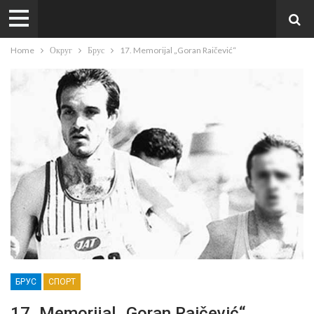
Home
Округ
Брус
17. Memorijal „Goran Raičević“
БРУС
СПОРТ
17. Memorijal „Goran Raičević“