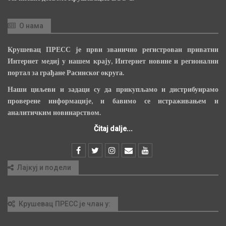
О нама
Крушевац ПРЕСС је први званично регистрован приватни
Интернет медиј у нашем крају, Интернет новине и регионални
портал за грађане Расинског округа.
Наши циљеви и задаци су да прикупљамо и дистрибуирамо
проверене информације, и бавимо се истраживањем и
аналитичким новинарством.
Čitaj dalje...
Лајкуј и подели
Крушевац ПРЕСС је члан у: