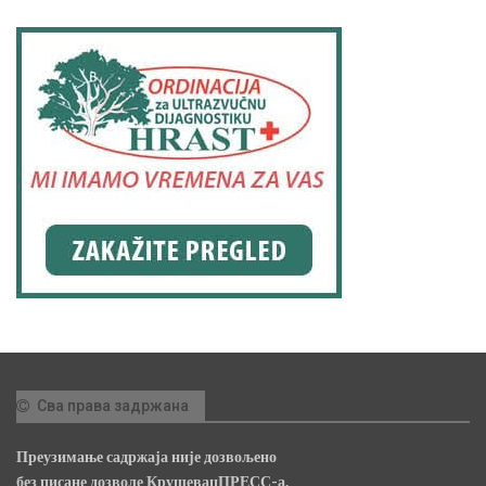
Сва права задржана
Преузимање садржаја није дозвољено
без писане дозволе КрушевацПРЕСС-а.