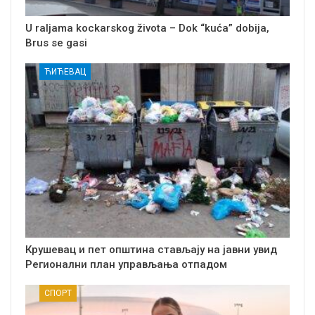
U raljama kockarskog života – Dok “kuća” dobija,
Brus se gasi
ЋИЋЕВАЦ
Крушевац и пет општина стављају на јавни увид
Регионални план управљања отпадом
СПОРТ