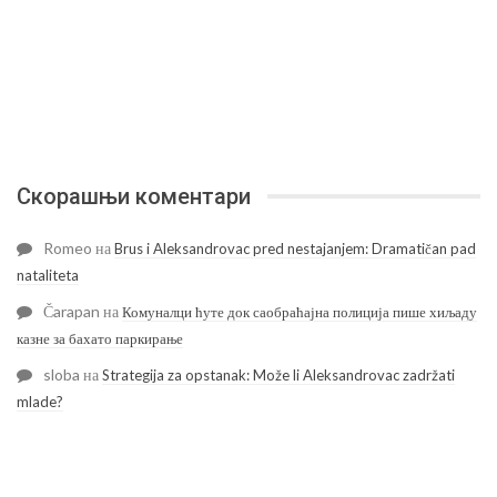
Скорашњи коментари
Romeo
на
Brus i Aleksandrovac pred nestajanjem: Dramatičan pad
nataliteta
Čarapan
на
Комуналци ћуте док саобраћајна полиција пише хиљаду
казне за бахато паркирање
sloba
на
Strategija za opstanak: Može li Aleksandrovac zadržati
mlade?