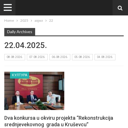
Home
2025
април
22
Daily Archives
22.04.2025.
08.08.2026.
07.08.2026.
06.08.2026.
05.08.2026.
04.08.2026.
КУЛТУРА
Dva konkursa u okviru projekta “Rekonstrukcija
srednjevekovnog grada u Kruševcu”