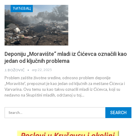
ЋИЋЕВАЦ
Deponiju „Moravište“ mladi iz Ćićevca označili kao
jedan od ključnih problema
апр 22, 2025
J. BOŽOVIĆ
Problem zaštite životne sredine, odnosno problem deponije
„Moravište“, prepoznat je kao jedan od ključnih za meštane Ćićevca i
Varvarina. Ovu temu su kao takvu označili mladi iz Ćićevca, koji su
nedavno na Skupštini mladih, održanoj u toj…