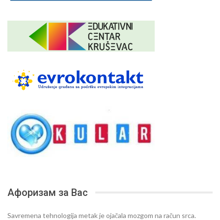
Афоризам за Вас
Savremena tehnologija metak je ojačala mozgom na račun srca.