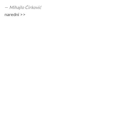
—
Mihajlo Ćirković
naredni >>