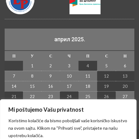
април 2025.
П
У
С
Ч
П
С
Н
1
2
3
4
5
6
7
8
9
10
11
12
13
14
15
16
17
18
19
20
21
22
23
24
25
26
27
28
29
30
Mi poštujemo Vašu privatnost
« мар
мај »
Koristimo kolačiće da bismo poboljšali vaše korisničko iskustvo
na ovom sajtu. Klikom na "Prihvati sve", pristajete na našu
upotrebu kolačića.