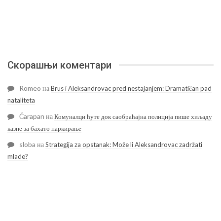
Скорашњи коментари
Romeo
на
Brus i Aleksandrovac pred nestajanjem: Dramatičan pad
nataliteta
Čarapan
на
Комуналци ћуте док саобраћајна полиција пише хиљаду
казне за бахато паркирање
sloba
на
Strategija za opstanak: Može li Aleksandrovac zadržati
mlade?