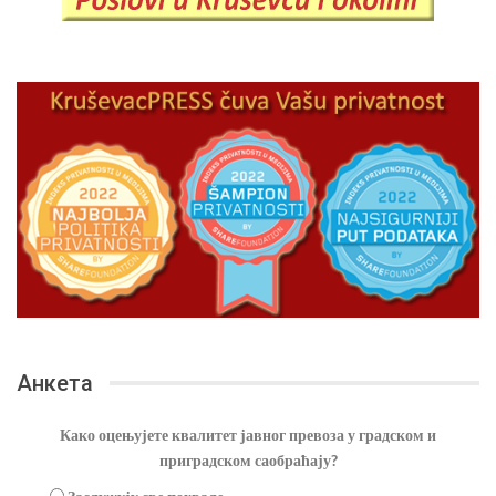
Анкета
Како оцењујете квалитет јавног превоза у градском и
приградском саобраћају?