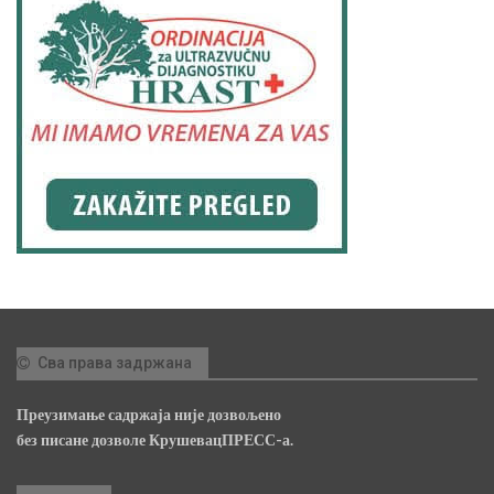
Сва права задржана
Преузимање садржаја није дозвољено
без писане дозволе КрушевацПРЕСС-а.