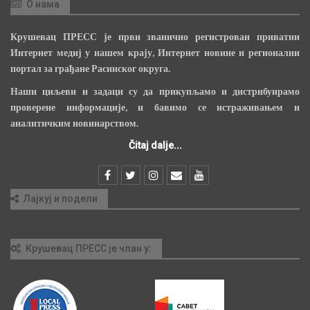
О нама
Крушевац ПРЕСС је први званично регистрован приватни
Интернет медиј у нашем крају, Интернет новине и регионални
портал за грађане Расинског округа.
Наши циљеви и задаци су да прикупљамо и дистрибуирамо
проверене информације, и бавимо се истраживањем и
аналитичким новинарством.
Čitaj dalje...
Лајкуј и подели
Крушевац ПРЕСС је члан у: