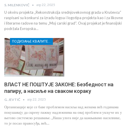
апр 22, 2025
S. MILENKOVIĆ
U okviru projekta „Rekonstrukcija srednjovekovnog grada u Kruševcu“
raspisani su konkursi za izradu logoa i logotipa projekta kao i za likovne
i literarne radove na temu „Moj carski grad“. Ovaj projekat je finansijski
podržala Evropska…
ПОДИЗАЊЕ КВАЛИТЕТА УСЛУГА СОЦИЈАЛНЕ ЗАШТИТЕ РАЊИВИХ ГРУПА У КРУШЕВЦУ
ВЛАСТ НЕ ПОШТУЈЕ ЗАКОНЕ: Безбедност на
папиру, а насиље на сваком кораку
апр 22, 2025
G. JEVTIĆ
Организације које се баве проблемом насиља над женама већ годинама
покушавају да скрену пажњу надлежнима на овај проблем и укључе их у
његово системско решавање. „Наша улога није да кажњавамо насилнике,
то је посао правосуђа, већ…