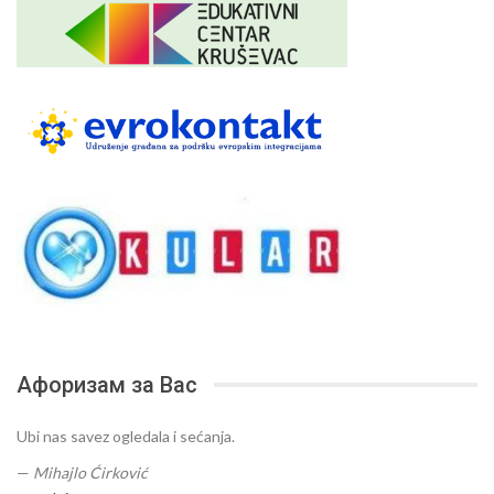
Афоризам за Вас
Ubi nas savez ogledala i sećanja.
—
Mihajlo Ćirković