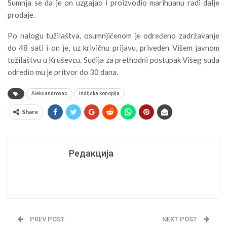
Sumnja se da je on uzgajao i proizvodio marihuanu radi dalje
prodaje.
Po nalogu tužilaštva, osumnjičenom je određeno zadržavanje
do 48 sati i on je, uz krivičnu prijavu, priveden Višem javnom
tužilaštvu u Kruševcu. Sudija za prethodni postupak Višeg suda
odredio mu je pritvor do 30 dana.
Aleksandrovac
indijska konoplja
Share
Редакција
PREV POST
NEXT POST