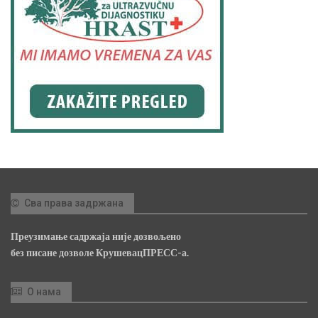
Сва права задржана
Преузимање садржаја није дозвољено
без писане дозволе КрушевацПРЕСС-а.
О нама