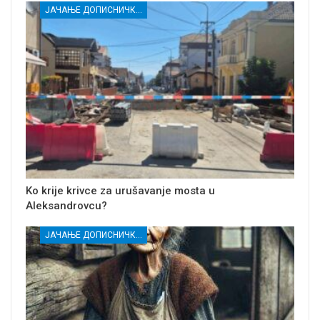
ЈАЧАЊЕ ДОПИСНИЧКЕ МРЕЖЕ НЕЗАВИСНИХ МЕДИЈА У РАСИНСКОМ ОКРУГУ
Ko krije krivce za urušavanje mosta u
Aleksandrovcu?
ЈАЧАЊЕ ДОПИСНИЧКЕ МРЕЖЕ НЕЗАВИСНИХ МЕДИЈА У РАСИНСКОМ ОКРУГУ