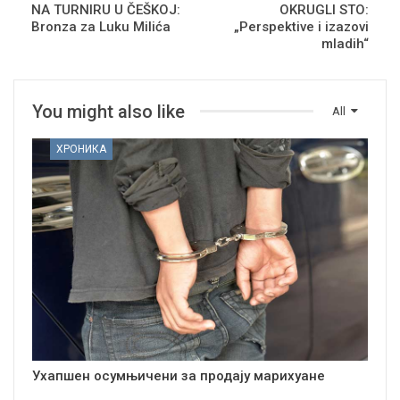
NA TURNIRU U ČEŠKOJ:
OKRUGLI STO:
Bronza za Luku Milića
„Perspektive i izazovi
mladih“
You might also like
All
ХРОНИКА
Ухапшен осумњичени за продају марихуане