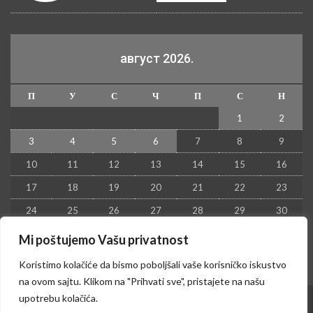
август 2026.
П
У
С
Ч
П
С
Н
1
2
3
4
5
6
7
8
9
10
11
12
13
14
15
16
17
18
19
20
21
22
23
24
25
26
27
28
29
30
31
Mi poštujemo Vašu privatnost
« јул
Koristimo kolačiće da bismo poboljšali vaše korisničko iskustvo
na ovom sajtu. Klikom na "Prihvati sve", pristajete na našu
upotrebu kolačića.