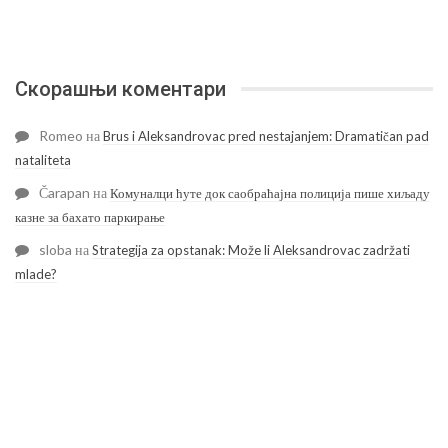
Скорашњи коментари
Romeo
на
Brus i Aleksandrovac pred nestajanjem: Dramatičan pad
nataliteta
Čarapan
на
Комуналци ћуте док саобраћајна полиција пише хиљаду
казне за бахато паркирање
sloba
на
Strategija za opstanak: Može li Aleksandrovac zadržati
mlade?