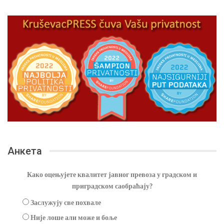
Анкета
Како оцењујете квалитет јавног превоза у градском и
приградском саобраћају?
Заслужују све похвале
Није лоше али може и боље