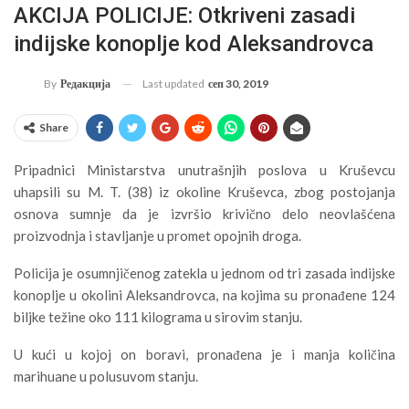
AKCIJA POLICIJE: Otkriveni zasadi
indijske konoplje kod Aleksandrovca
Last updated
сеп 30, 2019
By
Редакција
Share
Pripadnici Ministarstva unutrašnjih poslova u Kruševcu
uhapsili su M. T. (38) iz okoline Kruševca, zbog postojanja
osnova sumnje da je izvršio krivično delo neovlašćena
proizvodnja i stavljanje u promet opojnih droga.
Policija je osumnjičenog zatekla u jednom od tri zasada indijske
konoplje u okolini Aleksandrovca, na kojima su pronađene 124
biljke težine oko 111 kilograma u sirovim stanju.
U kući u kojoj on boravi, pronađena je i manja količina
marihuane u polusuvom stanju.