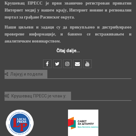
Крушевац ПРЕСС је први званично регистрован приватни
Интернет медиј у нашем крају, Интернет новине и регионални
портал за грађане Расинског округа.
Наши циљеви и задаци су да прикупљамо и дистрибуирамо
проверене информације, и бавимо се истраживањем и
аналитичким новинарством.
Čitaj dalje...
Лајкуј и подели
Крушевац ПРЕСС је члан у: