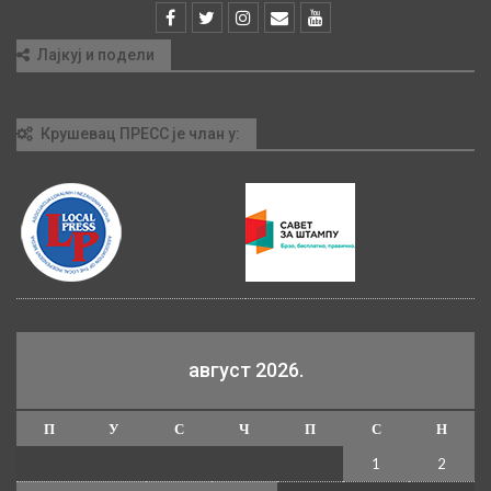
Лајкуј и подели
Крушевац ПРЕСС је члан у:
август 2026.
П
У
С
Ч
П
С
Н
1
2