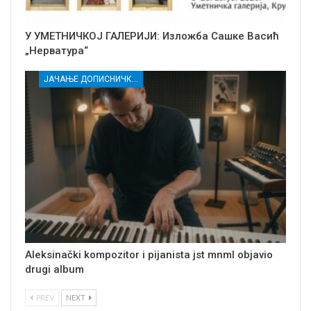
У УМЕТНИЧКОЈ ГАЛЕРИЈИ: Изложба Сашке Васић
„Нерватура“
ЈАЧАЊЕ ДОПИСНИЧКЕ МРЕЖЕ НЕЗАВИСНИХ МЕДИЈА У РАСИНСКОМ ОКРУГУ
Aleksinački kompozitor i pijanista jst mnml objavio
drugi album
PREV
NEXT