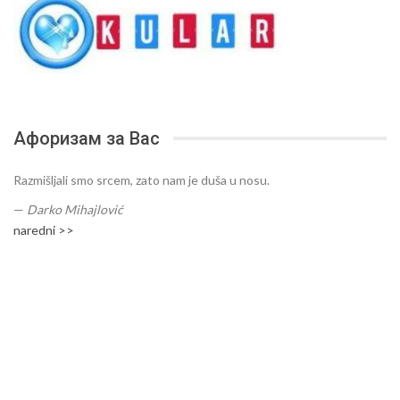
Афоризам за Вас
Razmišljali smo srcem, zato nam je duša u nosu.
—
Darko Mihajlović
naredni >>