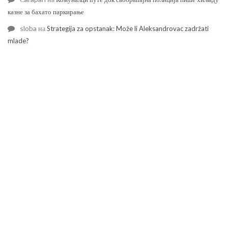
казне за бахато паркирање
sloba
на
Strategija za opstanak: Može li Aleksandrovac zadržati
mlade?