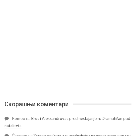
Скорашњи коментари
Romeo
на
Brus i Aleksandrovac pred nestajanjem: Dramatičan pad
nataliteta
Čarapan
на
Комуналци ћуте док саобраћајна полиција пише хиљаду