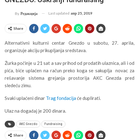
Last updated
апр 25, 2019
By
Редакција
Share
Alternativni kulturni centar Gnezdo u subotu, 27. aprila,
organizuje akciju prikupljanja sredstava.
Žurka počinje u 21 sat a sav prihod od prodatih ulaznica, ali i od
pića, biće uplaćen na račun preko koga se sakuplja novac za
rešavanje sistema grejanja prostorija AKC Gnezda pred
sledeću zimu.
Svaki uplaćeni dinar
Trag fondacija
će duplirati.
Ulaz na događaj je 200 dinara.
AKC Gnezdo
Fundraising
Share