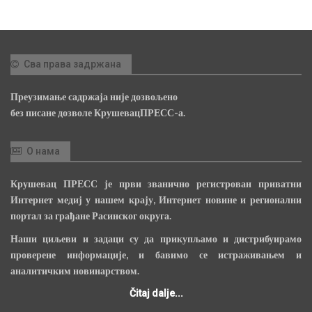
Сва права задржана
Преузимање садржаја није дозвољено
без писане дозволе КрушевацПРЕСС-а.
О нама
Крушевац ПРЕСС је први званично регистрован приватни
Интернет медиј у нашем крају, Интернет новине и регионални
портал за грађане Расинског округа.
Наши циљеви и задаци су да прикупљамо и дистрибуирамо
проверене информације, и бавимо се истраживањем и
аналитичким новинарством.
Čitaj dalje...