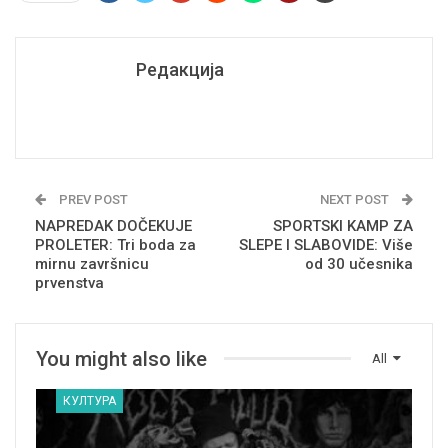
Редакција
PREV POST
NEXT POST
NAPREDAK DOČEKUJE
SPORTSKI KAMP ZA
PROLETER: Tri boda za
SLEPE I SLABOVIDE: Više
mirnu završnicu
od 30 učesnika
prvenstva
You might also like
All
КУЛТУРА