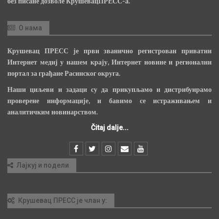
без писане дозволе КрушевацПРЕСС-а.
О нама
Крушевац ПРЕСС је први званично регистрован приватни
Интернет медиј у нашем крају, Интернет новине и регионални
портал за грађане Расинског округа.
Наши циљеви и задаци су да прикупљамо и дистрибуирамо
проверене информације, и бавимо се истраживањем и
аналитичким новинарством.
Čitaj dalje...
Лајкуј и подели
Крушевац ПРЕСС је члан у: