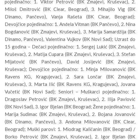
pojedinačno: 1. Viktor Petrović (BK Zmajevi, Kruševac), 2.
Miloš Dmitrović (BK Clear, Beograd), 3. Mihajilo Vig (BK
Dinamo, Pančevo), Vanja Rašeta (BK Clear, Beograd);
Devojčice pojedinačno: 1. Anđela Vitman (BK Pančevo), 2. Nina
Bogdanović (BK Zmajevi, Kruševac), 3. Marija Samardžija (BK
Dinamo, Pančevo), Valentina Vujkov (BK Novi Sad); Uzrast do
15 godina – Dečaci pojedinačno: 1. Sergej Lukić (BK Zmajevi,
Kruševac), 2. Matija Cupara (BK Zmajevi, Kruševac), 3. Stefan
Mijatović (BK Pančevo), David Josijević (BK Zmajevi,
Kruševac); Devojčice pojedinačno: 1. Minja Milovanović (BK
Ravens KG, Kragujevac), 2. Sara Lončar (BK Zmajevi,
Kruševac), 3. Marta Ilić (BK Ravens KG, Kragujevac), Jovana
Vučetić (BK Novi Sad); Seniori – Muškarci pojedinačno: 1.
Dragoslav Petrović (BK Zmajevi, Kruševac), 2. Ilija Pavlović
(BK Novi Sad), 3. Igor Bjelan (BK Beograd; Žene pojedinačno: 1.
Marija Sudimac (BK Zmajevi, Kruševac), 2. Bojana Jovanović
(BK Dinamo, Pančevo), 3. Andona Milovanović (BK Clear,
Beograd); Muški parovi: 1. Miodrag Kaličanin (BK Beograd) /
Borko Petrović (BK Zmajevi, Kruševac), 2. Igor Bjelan (BK