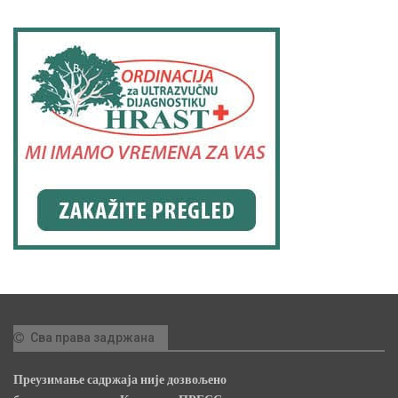
Сва права задржана
Преузимање садржаја није дозвољено