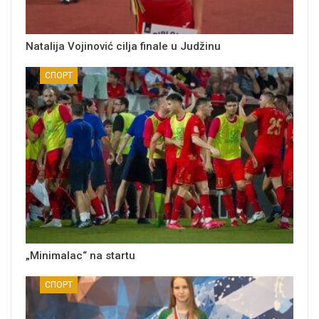
Natalija Vojinović cilja finale u Judžinu
СПОРТ
„Minimalac“ na startu
СПОРТ