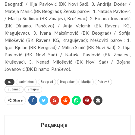
Beograd) / Ilija Pavlović (BK Novi Sad), 3. Andrija Doder /
Mateja Manić (BK Beograd); Ženski parovi: 1. Nataša Pavlović
/ Marija Sudimac (BK Zmajevi, Kruševac), 2. Bojana Jovanović
(BK Dinamo, Pančevo) / Anja Velemir (BK Ravens KG,
Kragujevac), 3. Ivana Maksimović (BK Beograd) / Sofija
Milošević (BK Ravens KG, Kragujevac); Mešoviti parovi: 1.
Igor Bjelan (BK Beograd) / Milica Simić (BK Novi Sad), 2. Ilija
Pavlović (BK Novi Sad) / Nataša Pavlović (BK Zmajevi,
Kruševac), 3. Nenad Milošević (BK Novi Sad) / Bojana
Jovanović (BK Dinamo, Pančevo).
badminton
Beograd
Dragoslav
Marija
Petrović
Sudimac
Zmajevi
Share
Редакција