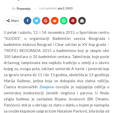
Last updated
дец 2, 2015
By
Редакција
Share
U petak i subotu, 13. i 14. novembra 2015, u Sportskom centru
“SLODES“, u organizaciji Badminton saveza Beograda i
badminton klubova Beograd i Clear održan je XV Kup grada –
TROFEJ BEOGRADA 2015 u badmintonu koji je okupio oko
100 takmičara iz 10 badminton centara. Takmičenje, koje posle
državnog šampionata ima najdužu tradiciju u zemlji a u okviru
kojeg su, ovoga puta, održani seniorski A turnir i juniorski kup
za igrače izrasta do 11 i do 15 godina, obeležila je 13-godišnja
Marija Sudimac, jedina koja se dokopala dva zlatna odličja.
Članica kruševačkih
Zmajeva
osvojila je najsjajnija odličja u
seniorskoj konkurenciji ženskih singlova i parova. U finalu
singla Sudimac je savladala Bojanu Jovanović (BK Dinamo,
Pančevo), dok je u okršaju za zlato u dublu, u kojem je nastupila
sa svojim klupskom saigračicom Natašom Pavlović, bila bolja od