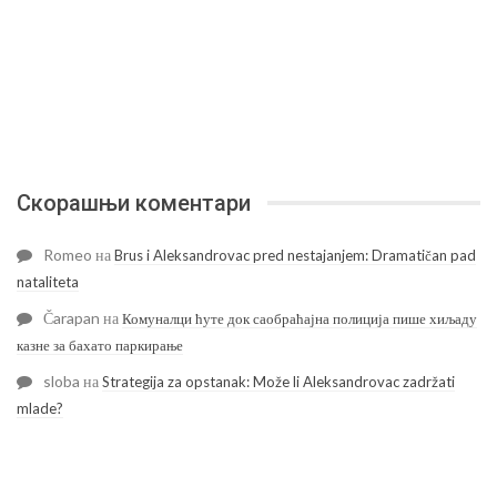
Скорашњи коментари
Romeo
на
Brus i Aleksandrovac pred nestajanjem: Dramatičan pad
nataliteta
Čarapan
на
Комуналци ћуте док саобраћајна полиција пише хиљаду
казне за бахато паркирање
sloba
на
Strategija za opstanak: Može li Aleksandrovac zadržati
mlade?