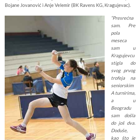
Bojane Jovanović i Anje Velemir (BK Ravens KG, Kragujevac).
“Presrećna
sam. Pre
pola
meseca
sam u
Kragujevcu
stigla do
svog prvog
trofeja na
seniorskim
A turnirima,
a u
Beogradu
sam došla
do još dva.
Doduše,
kao što je