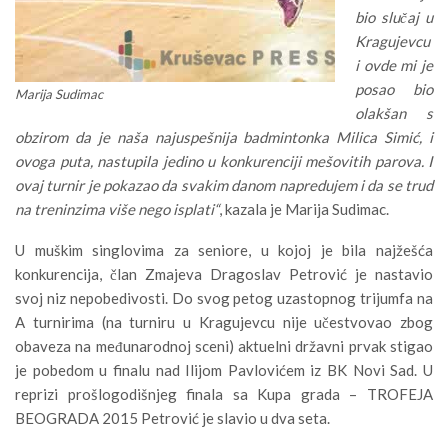
bio slučaj u
Kragujevcu
i ovde mi je
posao bio
Marija Sudimac
olakšan s
obzirom da je naša najuspešnija badmintonka Milica Simić, i
ovoga puta, nastupila jedino u konkurenciji mešovitih parova. I
ovaj turnir je pokazao da svakim danom napredujem i da se trud
na treninzima više nego isplati“
, kazala je Marija Sudimac.
U muškim singlovima za seniore, u kojoj je bila najžešća
konkurencija, član Zmajeva Dragoslav Petrović je nastavio
svoj niz nepobedivosti. Do svog petog uzastopnog trijumfa na
A turnirima (na turniru u Kragujevcu nije učestvovao zbog
obaveza na međunarodnoj sceni) aktuelni državni prvak stigao
je pobedom u finalu nad Ilijom Pavlovićem iz BK Novi Sad. U
reprizi prošlogodišnjeg finala sa Kupa grada – TROFEJA
BEOGRADA 2015 Petrović je slavio u dva seta.