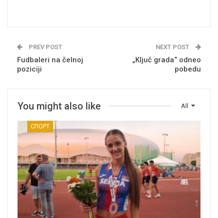
PREV POST
NEXT POST
Fudbaleri na čelnoj
„Ključ grada“ odneo
poziciji
pobedu
You might also like
All
СПОРТ