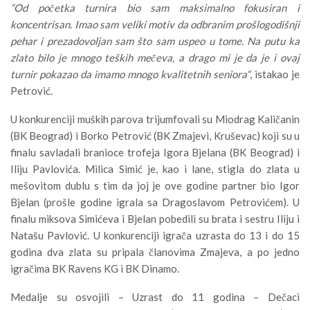
“Od početka turnira bio sam maksimalno fokusiran i
koncentrisan. Imao sam veliki motiv da odbranim prošlogodišnji
pehar i prezadovoljan sam što sam uspeo u tome. Na putu ka
zlato bilo je mnogo teških mečeva, a drago mi je da je i ovaj
turnir pokazao da imamo mnogo kvalitetnih seniora“
, istakao je
Petrović.
U konkurenciji muških parova trijumfovali su Miodrag Kaličanin
(BK Beograd) i Borko Petrović (BK Zmajevi, Kruševac) koji su u
finalu savladali branioce trofeja Igora Bjelana (BK Beograd) i
Iliju Pavlovića. Milica Simić je, kao i lane, stigla do zlata u
mešovitom dublu s tim da joj je ove godine partner bio Igor
Bjelan (prošle godine igrala sa Dragoslavom Petrovićem). U
finalu miksova Simićeva i Bjelan pobedili su brata i sestru Iliju i
Natašu Pavlović. U konkurenciji igrača uzrasta do 13 i do 15
godina dva zlata su pripala članovima Zmajeva, a po jedno
igračima BK Ravens KG i BK Dinamo.
Medalje su osvojili – Uzrast do 11 godina – Dečaci