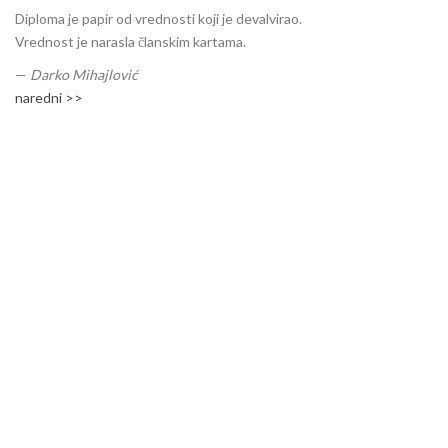
Diploma je papir od vrednosti koji je devalvirao.
Vrednost je narasla članskim kartama.
—
Darko Mihajlović
naredni >>