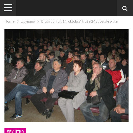
Home
Друштво
Bivši radnici „14. oktobra“ traže 24 zaostale plate
ДРУШТВО