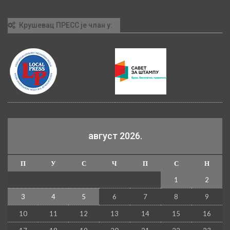
Крушевац ПРЕСС је члан у:
август 2026.
П
У
С
Ч
П
С
Н
1
2
3
4
5
6
7
8
9
10
11
12
13
14
15
16