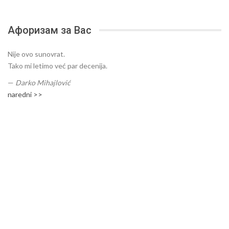
Афоризам за Вас
Nije ovo sunovrat.
Tako mi letimo već par decenija.
—
Darko Mihajlović
naredni >>