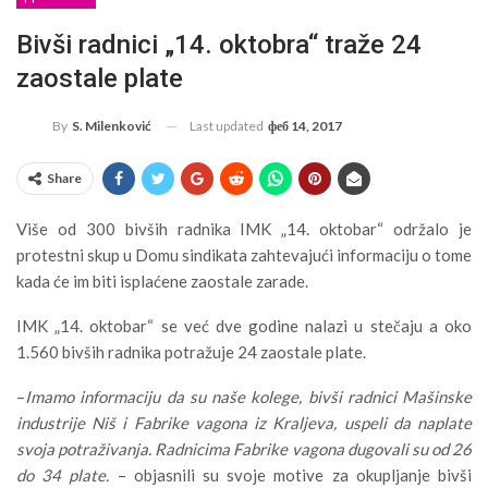
Bivši radnici „14. oktobra“ traže 24
zaostale plate
Last updated
феб 14, 2017
By
S. Milenković
Share
Više od 300 bivših radnika IMK „14. oktobar“ održalo je
protestni skup u Domu sindikata zahtevajući informaciju o tome
kada će im biti isplaćene zaostale zarade.
IMK „14. oktobar“ se već dve godine nalazi u stečaju a oko
1.560 bivših radnika potražuje 24 zaostale plate.
–
Imamo informaciju da su naše kolege, bivši radnici Mašinske
industrije Niš i Fabrike vagona iz Kraljeva, uspeli da naplate
svoja potraživanja. Radnicima Fabrike vagona dugovali su od 26
do 34 plate.
– objasnili su svoje motive za okupljanje bivši