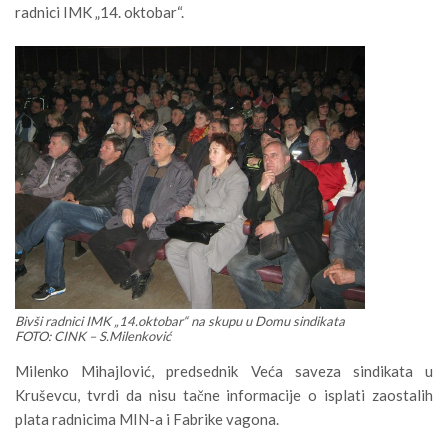
radnici IMK „14. oktobar“.
Bivši radnici IMK „14.oktobar“ na skupu u Domu sindikata
FOTO: CINK – S.Milenković
Milenko Mihajlović, predsednik Veća saveza sindikata u
Kruševcu, tvrdi da nisu tačne informacije o isplati zaostalih
plata radnicima MIN-a i Fabrike vagona.