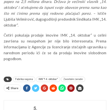
popeo na 2,5 miliona dinara. Država je većinski vlasnik „14.
oktobra“ i očekujemo da ispuni svoje obaveze prema nama kao
što mi činimo prema njoj redovno plaćajući porez.
– ističe
Ljubiša Velimirović, dugogodišnji predsednik Sindikata IMK „14.
oktobar“.
Četiri pokušaja prodaje imovine IMK „14. oktobar“ u celini
završena su neuspehom jer nije bilo interesenata. Prema
informacijama iz Agencije za licenciranje stečajnih upravnika u
narednom periodu ići će se da prodaju imovine slobodnom
pogodbom.
Fabrika vagona
IMK "14. oktobar"
Zaostale zarade
Share
S.