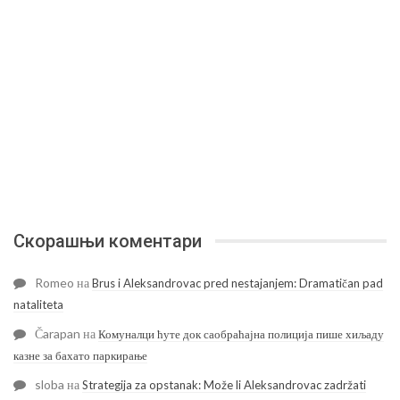
Скорашњи коментари
Romeo
на
Brus i Aleksandrovac pred nestajanjem: Dramatičan pad
nataliteta
Čarapan
на
Комуналци ћуте док саобраћајна полиција пише хиљаду
казне за бахато паркирање
sloba
на
Strategija za opstanak: Može li Aleksandrovac zadržati