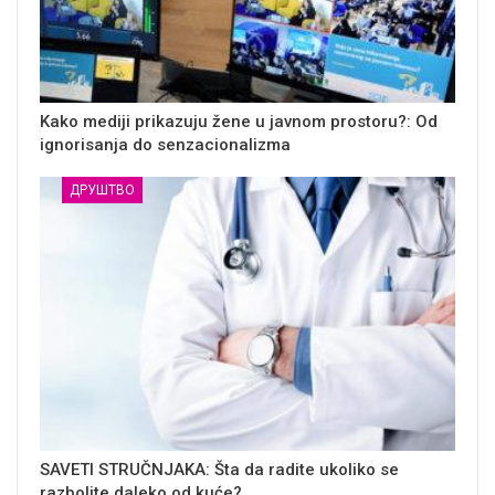
Kako mediji prikazuju žene u javnom prostoru?: Od
ignorisanja do senzacionalizma
ДРУШТВО
SAVETI STRUČNJAKA: Šta da radite ukoliko se
razbolite daleko od kuće?