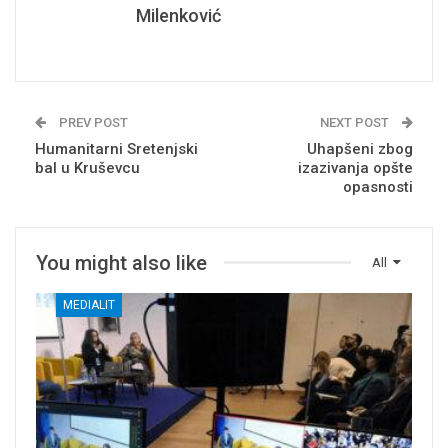
Milenković
PREV POST
NEXT POST
Humanitarni Sretenjski
Uhapšeni zbog
bal u Kruševcu
izazivanja opšte
opasnosti
You might also like
All
MEDIALIT