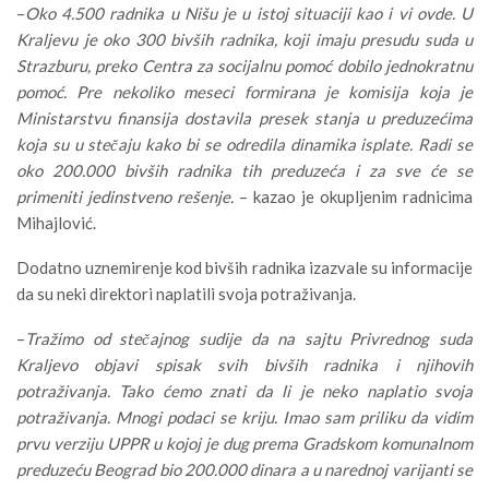
–
Oko 4.500 radnika u Nišu je u istoj situaciji kao i vi ovde. U
Kraljevu je oko 300 bivših radnika, koji imaju presudu suda u
Strazburu, preko Centra za socijalnu pomoć dobilo jednokratnu
pomoć. Pre nekoliko meseci formirana je komisija koja je
Ministarstvu finansija dostavila presek stanja u preduzećima
koja su u stečaju kako bi se odredila dinamika isplate. Radi se
oko 200.000 bivših radnika tih preduzeća i za sve će se
primeniti jedinstveno rešenje.
– kazao je okupljenim radnicima
Mihajlović.
Dodatno uznemirenje kod bivših radnika izazvale su informacije
da su neki direktori naplatili svoja potraživanja.
–
Tražimo od stečajnog sudije da na sajtu Privrednog suda
Kraljevo objavi spisak svih bivših radnika i njihovih
potraživanja. Tako ćemo znati da li je neko naplatio svoja
potraživanja. Mnogi podaci se kriju. Imao sam priliku da vidim
prvu verziju UPPR u kojoj je dug prema Gradskom komunalnom
preduzeću Beograd bio 200.000 dinara a u narednoj varijanti se