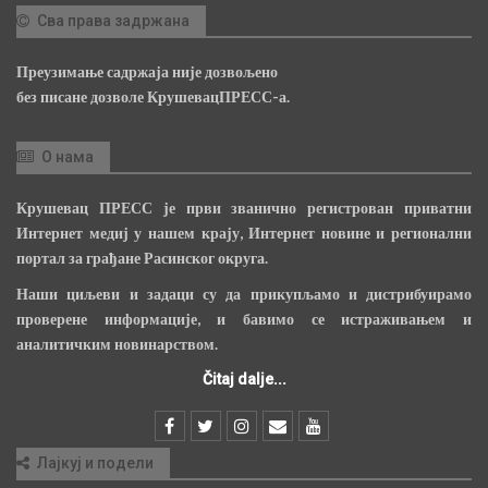
Сва права задржана
Преузимање садржаја није дозвољено
без писане дозволе КрушевацПРЕСС-а.
О нама
Крушевац ПРЕСС је први званично регистрован приватни
Интернет медиј у нашем крају, Интернет новине и регионални
портал за грађане Расинског округа.
Наши циљеви и задаци су да прикупљамо и дистрибуирамо
проверене информације, и бавимо се истраживањем и
аналитичким новинарством.
Čitaj dalje...
Лајкуј и подели