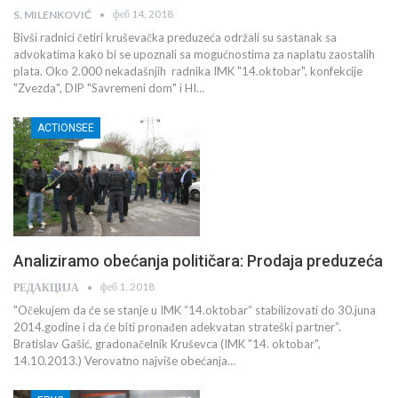
феб 14, 2018
S. MILENKOVIĆ
Bivši radnici četiri kruševačka preduzeća održali su sastanak sa
advokatima kako bi se upoznali sa mogućnostima za naplatu zaostalih
plata. Oko 2.000 nekadašnjih radnika IMK "14.oktobar", konfekcije
"Zvezda", DIP "Savremeni dom" i HI…
ACTIONSEE
Analiziramo obećanja političara: Prodaja preduzeća
феб 1, 2018
РЕДАКЦИЈА
"Očekujem da će se stanje u IMK “14.oktobar“ stabilizovati do 30.juna
2014.godine i da će biti pronađen adekvatan strateški partner”.
Bratislav Gašić, gradonačelnik Kruševca (IMK "14. oktobar",
14.10.2013.) Verovatno najviše obećanja…