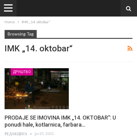
Home
IMK „14. oktobar“
Browsing Tag
IMK „14. oktobar“
ДРУШТВО
PRODAJE SE IMOVINA IMK „14. OKTOBAR“: U
ponudi hale, kotlarnica, farbara…
јул 25, 2022
РЕДАКЦИЈА