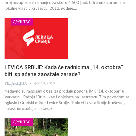
broj nezaposlenih smanjen za skoro 4.500 ljudi. U trenutku promene
lokalne vlasti u Kruševcu, 2012. godine,…
ДРУШТВО
LEVICA SRBIJE: Kada će radnicima „14. oktobra“
biti isplaćene zaostale zarade?
феб 18, 2019
РЕДАКЦИЈА
Nedavno su raspisani oglasi za prodaju pogona IMK "14. oktobar" u
Varvarinu, Ražnju i Brusu kao i objekata na Jastrepcu. Tim povodom se
oglasio i Gradski odbor Levice Srbije. "Pokret Levica Srbije Kruševac,
najoštrije osuđuje nastavak…
ДРУШТВО