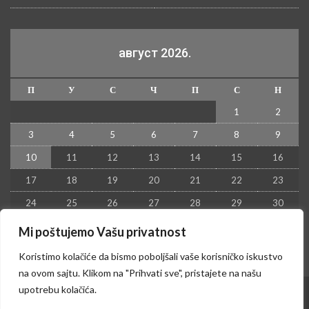
август 2026.
П
У
С
Ч
П
С
Н
1
2
3
4
5
6
7
8
9
10
11
12
13
14
15
16
17
18
19
20
21
22
23
24
25
26
27
28
29
30
31
Mi poštujemo Vašu privatnost
« јул
Koristimo kolačiće da bismo poboljšali vaše korisničko iskustvo
na ovom sajtu. Klikom na "Prihvati sve", pristajete na našu
upotrebu kolačića.
© 2026 - Kruševac PRESS. Sva prava zadržana.