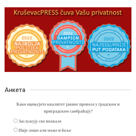
Анкета
Како оцењујете квалитет јавног превоза у градском и
приградском саобраћају?
Заслужују све похвале
Није лоше али може и боље