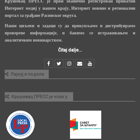
Крушевац ПРЕСС је први званично регистрован приватни
Интернет медиј у нашем крају, Интернет новине и регионални
портал за грађане Расинског округа.
Наши циљеви и задаци су да прикупљамо и дистрибуирамо
проверене информације, и бавимо се истраживањем и
аналитичким новинарством.
Čitaj dalje...
Лајкуј и подели
Крушевац ПРЕСС је члан у: