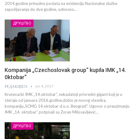
2014.godine prinudno poslata na evidenciju Nacionalne službe
zapošljavanja do dve godine, odnosno…
ДРУШТВО
Kompanija „Czechoslovak group“ kupila IMK „14.
0ktobar”
окт 4, 2017
РЕДАКЦИЈА
Kruševački IMK „14.oktobar”, nekadašnji privredni gigant koji je u
stečaju od januara 2016.godine,dobio je novog vlasnika,
kompaniju„SCMG 14.oktobar d.o.o. Beograd”. Ugovor o preuzimanju
IMK „14. oktobar” potpisali su Zoran Milosavljević…
ДРУШТВО