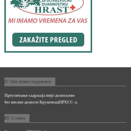
Сва права задржана
Преузимање садржаја није дозвољено
без писане дозволе КрушевацПРЕСС-а.
О нама