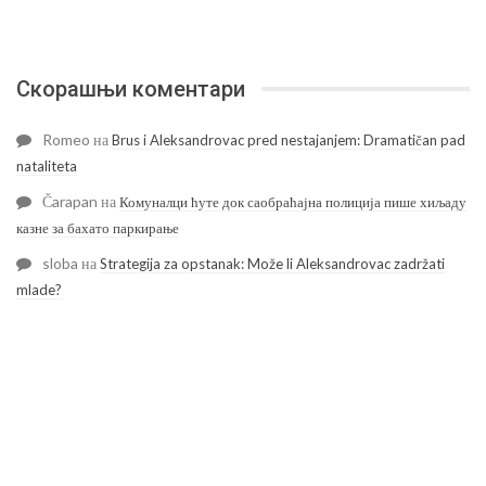
Скорашњи коментари
Romeo
на
Brus i Aleksandrovac pred nestajanjem: Dramatičan pad
nataliteta
Čarapan
на
Комуналци ћуте док саобраћајна полиција пише хиљаду
казне за бахато паркирање
sloba
на
Strategija za opstanak: Može li Aleksandrovac zadržati
mlade?