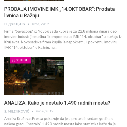
PRODAJA IMOVINE IMK „14.OKTOBAR“: Prodata
livnica u Ražnju
окт 3, 2019
РЕДАКЦИЈА
Firma "Savacoop" iz Novog Sada kupila je za 22,8 miliona dinara deo
imovine industrije mašina i komponenata IMK "14. oktobar" u stečaju iz
Kruševca. Novosadska firma kupila je nepokretnu i pokretnu imovinu
IMK "14. oktobar" u Ražnju, na…
ДРУШТВО
ANALIZA: Kako je nestalo 1.490 radnih mesta?
мар 6, 2019
S. MILENKOVIĆ
Analiza KruševacPressa pokazuje da je u proteklih sedam godina u
našem gradu "nestalo" 1.490 radnih mesta iako statistika kaže da je