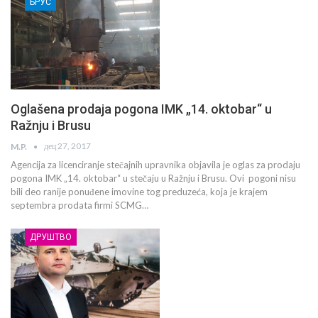
БРУС
Oglašena prodaja pogona IMK „14. oktobar“ u
Ražnju i Brusu
дец 27, 2017
M.P.
Agencija za licenciranje stečajnih upravnika objavila je oglas za prodaju
pogona IMK „14. oktobar“ u stečaju u Ražnju i Brusu. Ovi pogoni nisu
bili deo ranije ponuđene imovine tog preduzeća, koja je krajem
septembra prodata firmi SCMG…
ДРУШТВО