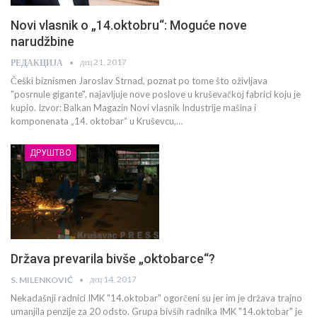
Novi vlasnik o „14.oktobru“: Moguće nove
narudžbine
дец 21, 2017
РЕДАКЦИЈА
Češki biznismen Jaroslav Strnad, poznat po tome što oživljava
"posrnule gigante", najavljuje nove poslove u kruševačkoj fabrici koju je
kupio. Izvor: Balkan Magazin Novi vlasnik Industrije mašina i
komponenata „14. oktobar“ u Kruševcu,…
ДРУШТВО
Država prevarila bivše „oktobarce“?
дец 14, 2017
S. MILENKOVIĆ
Nekadašnji radnici IMK "14.oktobar" ogorčeni su jer im je država trajno
umanjila penzije za 20 odsto. Grupa bivših radnika IMK "14.oktobar" je