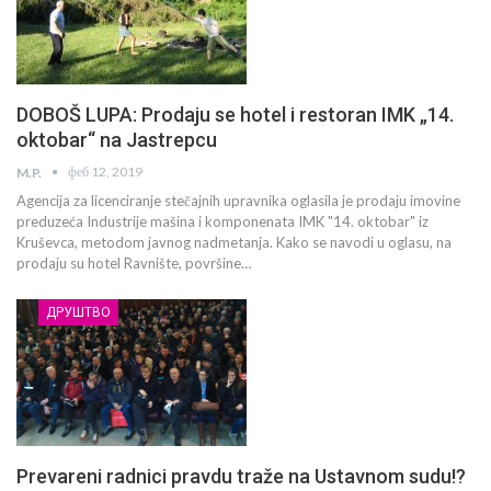
DOBOŠ LUPA: Prodaju se hotel i restoran IMK „14.
oktobar“ na Jastrepcu
феб 12, 2019
M.P.
Agencija za licenciranje stečajnih upravnika oglasila je prodaju imovine
preduzeća Industrije mašina i komponenata IMK "14. oktobar" iz
Kruševca, metodom javnog nadmetanja. Kako se navodi u oglasu, na
prodaju su hotel Ravnište, površine…
ДРУШТВО
Prevareni radnici pravdu traže na Ustavnom sudu!?