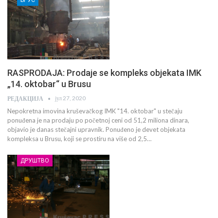
RASPRODAJA: Prodaje se kompleks objekata IMK
„14. oktobar“ u Brusu
јул 27, 2020
РЕДАКЦИЈА
Nepokretna imovina kruševačkog IMK "14. oktobar" u stečaju
ponuđena je na prodaju po početnoj ceni od 51,2 miliona dinara,
objavio je danas stečajni upravnik. Ponuđeno je devet objekata
kompleksa u Brusu, koji se prostiru na više od 2,5…
ДРУШТВО