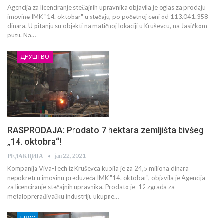
Agencija za licenciranje stečajnih upravnika objavila je oglas za prodaju
imovine IMK "14. oktobar" u stečaju, po početnoj ceni od 113.041.358
dinara. U pitanju su objekti na matičnoj lokaciji u Kruševcu, na Jasičkom
putu. Na…
ДРУШТВО
RASPRODAJA: Prodato 7 hektara zemljišta bivšeg
„14. oktobra“!
јан 22, 2021
РЕДАКЦИЈА
Kompanija Viva-Tech iz Kruševca kupila je za 24,5 miliona dinara
nepokretnu imovinu preduzeća IMK "14. oktobar", objavila je Agencija
za licenciranje stečajnih upravnika. Prodato je 12 zgrada za
metaloprerađivačku industriju ukupne…
БРУС