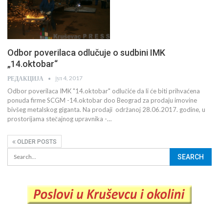
Odbor poverilaca odlučuje o sudbini IMK
„14.oktobar“
јул 4, 2017
РЕДАКЦИЈА
Odbor poverilaca IMK "14.oktobar" odlučiće da li će biti prihvaćena
ponuda firme SCGM -14.oktobar doo Beograd za prodaju imovine
bivšeg metalskog giganta. Na prodaji održanoj 28.06.2017. godine, u
prostorijama stečajnog upravnika -…
OLDER POSTS