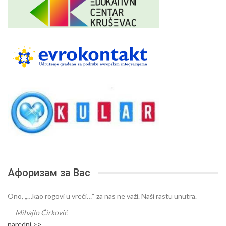
Афоризам за Вас
Ono, „…kao rogovi u vreći…“ za nas ne važi. Naši rastu unutra.
—
Mihajlo Ćirković
naredni >>