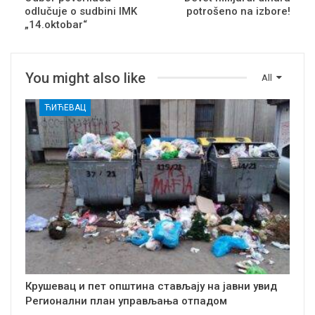
odlučuje o sudbini IMK
potrošeno na izbore!
„14.oktobar“
You might also like
All
ЋИЋЕВАЦ
Крушевац и пет општина стављају на јавни увид
Регионални план управљања отпадом