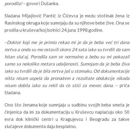
porodila!
– govori Dušanka.
Slađana Mijajlović Pantić iz Ćićevca je među stotinak žena iz
Rasinskog okruga koje sumnjaju da su njihove bebe žive. Ona se
prodila u kruševačkoj bolnici 24.juna 1998.godine.
–
Doktor koji me je primio rekao mi je da je beba već tri dana
mrtva a onda su me ostavili skoro 24 sata iako su tvrdili da sam
hitan slučaj. Porodila sam se normalno a bebu su mi pokazali
samo sa nekoliko metara udaljenosti. Sumnjam da je beba živa
iako su tvrdili da je bila mrtva još u stomaku. Od dokumentacije
ništa nisam uspela da pronađem a rezultate obdukcije nikada
nisam dobila iako su rekli da će stići za mesec dana.
– priča
Slađana.
Ono što ženama koje sumnjaju u sudbinu svojih beba smeta je
činjenica da im za dokumentaciju u Kruševcu naplaćuju oko 50
evra dok klinički centri u Kragujevcu i Beogradu za takve
slučajeve dokumenta daju besplatno.