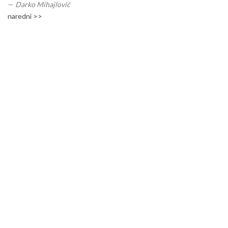
—
Darko Mihajlović
naredni >>