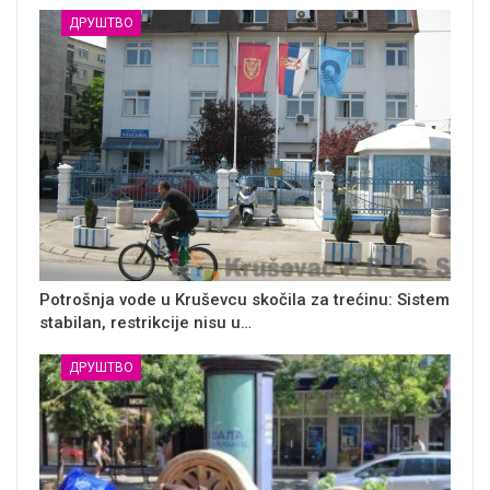
ДРУШТВО
Potrošnja vode u Kruševcu skočila za trećinu: Sistem
stabilan, restrikcije nisu u…
ДРУШТВО