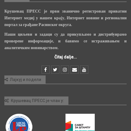
Крушевац ПРЕСС је први званично регистрован приватни
Интернет медиј у нашем крају, Интернет новине и регионални
портал за грађане Расинског округа.
Наши циљеви и задаци су да прикупљамо и дистрибуирамо
проверене информације, и бавимо се истраживањем и
аналитичким новинарством.
Čitaj dalje...
Лајкуј и подели
Крушевац ПРЕСС је члан у: