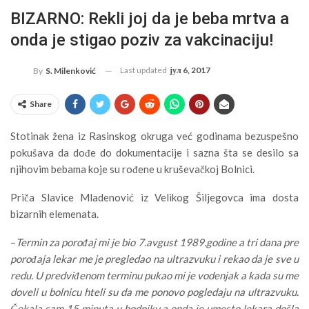
BIZARNO: Rekli joj da je beba mrtva a
onda je stigao poziv za vakcinaciju!
Last updated
јул 6, 2017
By
S. Milenković
Share
Stotinak žena iz Rasinskog okruga već godinama bezuspešno
pokušava da dođe do dokumentacije i sazna šta se desilo sa
njihovim bebama koje su rođene u kruševačkoj Bolnici.
Priča Slavice Mladenović iz Velikog Šiljegovca ima dosta
bizarnih elemenata.
–
Termin za porođaj mi je bio 7.avgust 1989.godine a tri dana pre
porođaja lekar me je pregledao na ultrazvuku i rekao da je sve u
redu. U predviđenom terminu pukao mi je vodenjak a kada su me
doveli u bolnicu hteli su da me ponovo pogledaju na ultrazvuku.
Čekala sam 15 minuta u hodniku a onda je umesto lekara došla