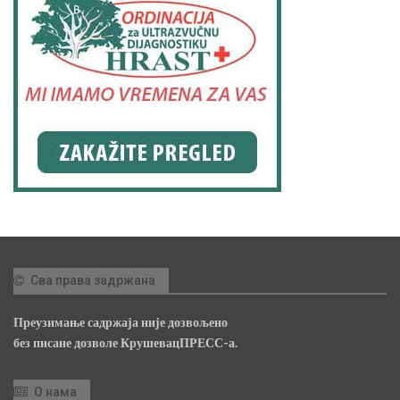
Сва права задржана
Преузимање садржаја није дозвољено
без писане дозволе КрушевацПРЕСС-а.
О нама