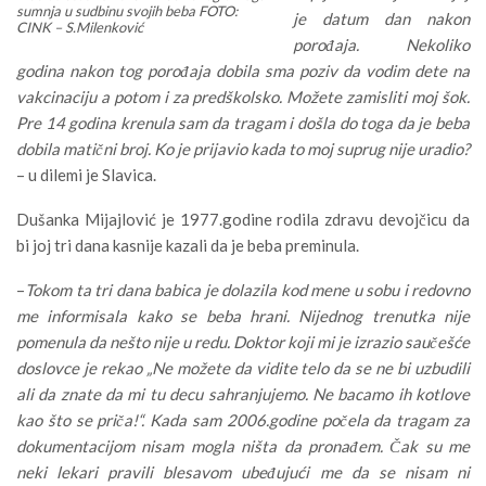
sumnja u sudbinu svojih beba FOTO:
je datum dan nakon
CINK – S.Milenković
porođaja. Nekoliko
godina nakon tog porođaja dobila sma poziv da vodim dete na
vakcinaciju a potom i za predškolsko. Možete zamisliti moj šok.
Pre 14 godina krenula sam da tragam i došla do toga da je beba
dobila matični broj. Ko je prijavio kada to moj suprug nije uradio?
– u dilemi je Slavica.
Dušanka Mijajlović je 1977.godine rodila zdravu devojčicu da
bi joj tri dana kasnije kazali da je beba preminula.
–
Tokom ta tri dana babica je dolazila kod mene u sobu i redovno
me informisala kako se beba hrani. Nijednog trenutka nije
pomenula da nešto nije u redu. Doktor koji mi je izrazio saučešće
doslovce je rekao „Ne možete da vidite telo da se ne bi uzbudili
ali da znate da mi tu decu sahranjujemo. Ne bacamo ih kotlove
kao što se priča!“. Kada sam 2006.godine počela da tragam za
dokumentacijom nisam mogla ništa da pronađem. Čak su me
neki lekari pravili blesavom ubeđujući me da se nisam ni