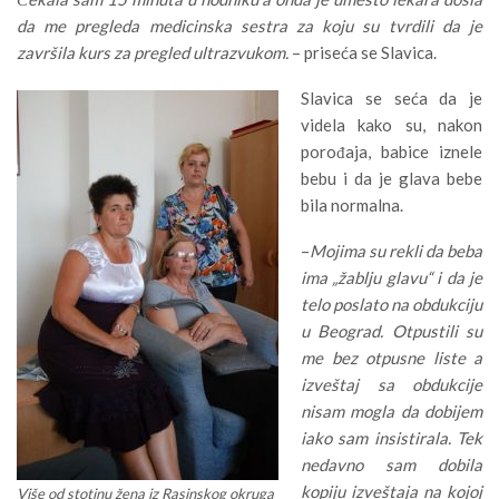
da me pregleda medicinska sestra za koju su tvrdili da je
završila kurs za pregled ultrazvukom.
– priseća se Slavica.
Slavica se seća da je
videla kako su, nakon
porođaja, babice iznele
bebu i da je glava bebe
bila normalna.
–
Mojima su rekli da beba
ima „žablju glavu“ i da je
telo poslato na obdukciju
u Beograd. Otpustili su
me bez otpusne liste a
izveštaj sa obdukcije
nisam mogla da dobijem
iako sam insistirala. Tek
nedavno sam dobila
kopiju izveštaja na kojoj
Više od stotinu žena iz Rasinskog okruga