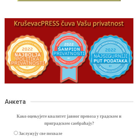
Анкета
Како оцењујете квалитет јавног превоза у градском и
приградском саобраћају?
Заслужују све похвале