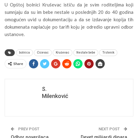
U Opštoj bolnici Kruševac ističu da je svim roditeljima koji
sumnjaju da su im bebe nestale u poslednjih 20 do 40 godina
omogućen uvid u dokumentaciju a da se izdavanje kopija tih
dokumenata naplaćuje po tarifi koju je odredio upravni odbor
ustanove.
bolnica
Ćićevac
Kruševac
Nestale bebe
Trstenik
Share
S.
Milenković
PREV POST
NEXT POST
Odbor poverilaca
Devet milijardi dinara