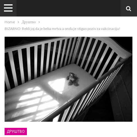
Home
Друштво
BIZARNO: Rekli joj da je beba mrtva a onda je stigao poziv za vakcinaciju!
ДРУШТВО