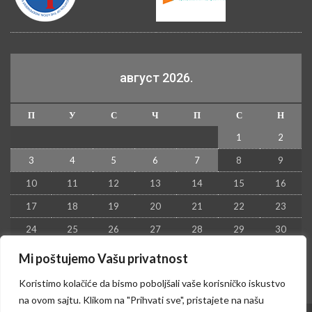
август 2026.
П
У
С
Ч
П
С
Н
1
2
3
4
5
6
7
8
9
10
11
12
13
14
15
16
17
18
19
20
21
22
23
24
25
26
27
28
29
30
31
Mi poštujemo Vašu privatnost
« јул
Koristimo kolačiće da bismo poboljšali vaše korisničko iskustvo
na ovom sajtu. Klikom na "Prihvati sve", pristajete na našu