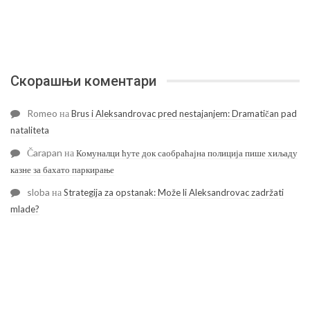
Скорашњи коментари
Romeo
на
Brus i Aleksandrovac pred nestajanjem: Dramatičan pad
nataliteta
Čarapan
на
Комуналци ћуте док саобраћајна полиција пише хиљаду
казне за бахато паркирање
sloba
на
Strategija za opstanak: Može li Aleksandrovac zadržati
mlade?