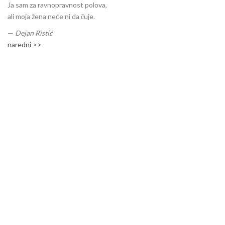
Ja sam za ravnopravnost polova,
ali moja žena neće ni da čuje.
—
Dejan Ristić
naredni >>