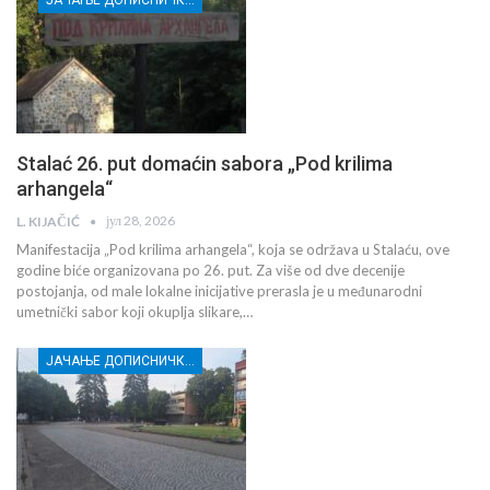
Stalać 26. put domaćin sabora „Pod krilima
arhangela“
јул 28, 2026
L. KIJAČIĆ
Manifestacija „Pod krilima arhangela“, koja se održava u Stalaću, ove
godine biće organizovana po 26. put. Za više od dve decenije
postojanja, od male lokalne inicijative prerasla je u međunarodni
umetnički sabor koji okuplja slikare,…
ЈАЧАЊЕ ДОПИСНИЧКЕ МРЕЖЕ НЕЗАВИСНИХ МЕДИЈА У РАСИНСКОМ ОКРУГУ