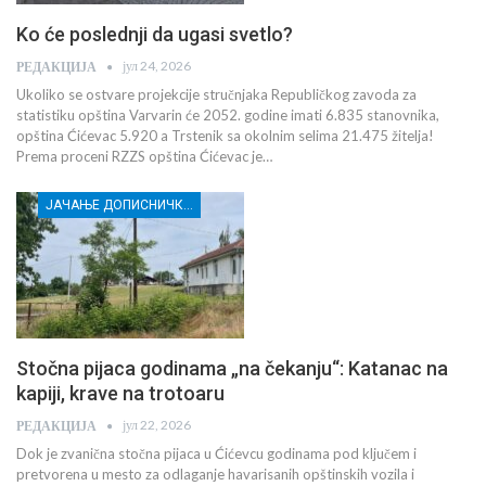
Ko će poslednji da ugasi svetlo?
јул 24, 2026
РЕДАКЦИЈА
Ukoliko se ostvare projekcije stručnjaka Republičkog zavoda za
statistiku opština Varvarin će 2052. godine imati 6.835 stanovnika,
opština Ćićevac 5.920 a Trstenik sa okolnim selima 21.475 žitelja!
Prema proceni RZZS opština Ćićevac je…
ЈАЧАЊЕ ДОПИСНИЧКЕ МРЕЖЕ НЕЗАВИСНИХ МЕДИЈА У РАСИНСКОМ ОКРУГУ
Stočna pijaca godinama „na čekanju“: Katanac na
kapiji, krave na trotoaru
јул 22, 2026
РЕДАКЦИЈА
Dok je zvanična stočna pijaca u Ćićevcu godinama pod ključem i
pretvorena u mesto za odlaganje havarisanih opštinskih vozila i