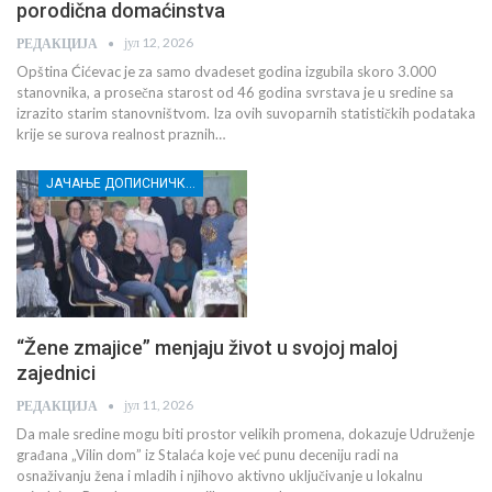
porodična domaćinstva
јул 12, 2026
РЕДАКЦИЈА
Opština Ćićevac je za samo dvadeset godina izgubila skoro 3.000
stanovnika, a prosečna starost od 46 godina svrstava je u sredine sa
izrazito starim stanovništvom. Iza ovih suvoparnih statističkih podataka
krije se surova realnost praznih…
ЈАЧАЊЕ ДОПИСНИЧКЕ МРЕЖЕ НЕЗАВИСНИХ МЕДИЈА У РАСИНСКОМ ОКРУГУ
“Žene zmajice” menjaju život u svojoj maloj
zajednici
јул 11, 2026
РЕДАКЦИЈА
Da male sredine mogu biti prostor velikih promena, dokazuje Udruženje
građana „Vilin dom” iz Stalaća koje već punu deceniju radi na
osnaživanju žena i mladih i njihovo aktivno uključivanje u lokalnu