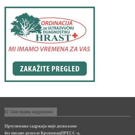
Сва права задржана
Преузимање садржаја није дозвољено
без писане дозволе КрушевацПРЕСС-а.