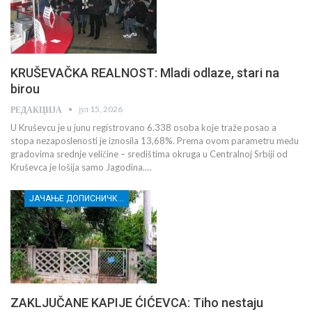
KRUŠEVAČKA REALNOST: Mladi odlaze, stari na
birou
јул 15, 2026
РЕДАКЦИЈА
U Kruševcu je u junu registrovano 6.338 osoba koje traže posao a
stopa nezaposlenosti je iznosila 13,68%. Prema ovom parametru među
gradovima srednje veličine – središtima okruga u Centralnoj Srbiji od
Kruševca je lošija samo Jagodina.…
ЈАЧАЊЕ ДОПИСНИЧКЕ МРЕЖЕ НЕЗАВИСНИХ МЕДИЈА У РАСИНСКОМ ОКРУГУ
ZAKLJUČANE KAPIJE ĆIĆEVCA: Tiho nestaju