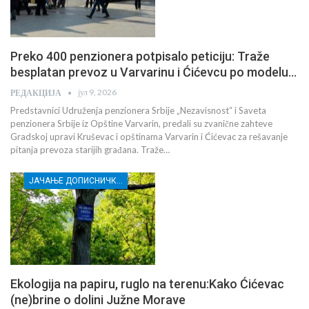
Preko 400 penzionera potpisalo peticiju: Traže
besplatan prevoz u Varvarinu i Ćićevcu po modelu…
јул 9, 2026
РЕДАКЦИЈА
Predstavnici Udruženja penzionera Srbije „Nezavisnost“ i Saveta
penzionera Srbije iz Opštine Varvarin, predali su zvanične zahteve
Gradskoj upravi Kruševac i opštinama Varvarin i Ćićevac za rešavanje
pitanja prevoza starijih građana. Traže…
ЈАЧАЊЕ ДОПИСНИЧКЕ МРЕЖЕ НЕЗАВИСНИХ МЕДИЈА У РАСИНСКОМ ОКРУГУ
Ekologija na papiru, ruglo na terenu:Kako Ćićevac
(ne)brine o dolini Južne Morave