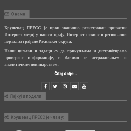
О нама
Крушевац ПРЕСС је први званично регистрован приватни
Интернет медиј у нашем крају, Интернет новине и регионални
портал за грађане Расинског округа.
Наши циљеви и задаци су да прикупљамо и дистрибуирамо
проверене информације, и бавимо се истраживањем и
аналитичким новинарством.
Čitaj dalje...
Лајкуј и подели
Крушевац ПРЕСС је члан у: