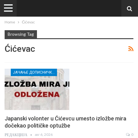
Home
Ćićevac
Browsing Tag
Ćićevac
ЈАЧАЊЕ ДОПИСНИЧКЕ МРЕЖЕ НЕЗАВИСНИХ МЕДИЈА У РАСИНСКОМ ОКРУГУ
Japanski volonter u Ćićevcu umesto izložbe mira
dočekao političke optužbe
авг 6, 2026
0
РЕДАКЦИЈА