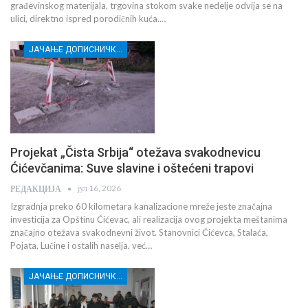
građevinskog materijala, trgovina stokom svake nedelje odvija se na
ulici, direktno ispred porodičnih kuća.…
ЈАЧАЊЕ ДОПИСНИЧКЕ МРЕЖЕ НЕЗАВИСНИХ МЕДИЈА У РАСИНСКОМ ОКРУГУ
Projekat „Čista Srbija“ otežava svakodnevicu
Ćićevčanima: Suve slavine i oštećeni trapovi
јул 16, 2026
РЕДАКЦИЈА
Izgradnja preko 60 kilometara kanalizacione mreže jeste značajna
investicija za Opštinu Ćićevac, ali realizacija ovog projekta meštanima
značajno otežava svakodnevni život. Stanovnici Ćićevca, Stalaća,
Pojata, Lučine i ostalih naselja, već…
ЈАЧАЊЕ ДОПИСНИЧКЕ МРЕЖЕ НЕЗАВИСНИХ МЕДИЈА У РАСИНСКОМ ОКРУГУ