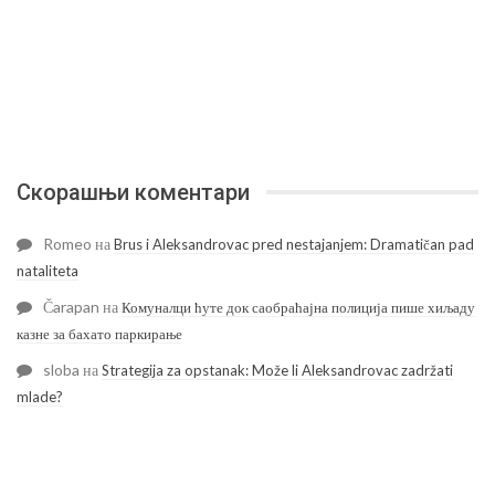
Скорашњи коментари
Romeo
на
Brus i Aleksandrovac pred nestajanjem: Dramatičan pad
nataliteta
Čarapan
на
Комуналци ћуте док саобраћајна полиција пише хиљаду
казне за бахато паркирање
sloba
на
Strategija za opstanak: Može li Aleksandrovac zadržati
mlade?