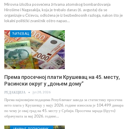
Mirovna izložba posvećena žrtvama atomskog bombardovanja
Hirošime i Nagasakija, koja je trebalo danas (6. avgusta) da se
organizuje u Ćićevcu, odložena je iz bezbednosnih razloga, nakon što je
lokalni politički zvaničnik oštro napao…
ЋИЋЕВАЦ
Према просечној плати Крушевац на 45. месту,
Расински округ у „доњем дому“
јул 28, 2026
РЕДАКЦИЈА
Према најновијим подацима Републичког завода за статистику просечна
нето плата у Крушевцу у мају 2026. године износила је 104.499 динара
по чему је овај град на 45. месту у Србији. Просечна зарада (бруто)
обрачуната за мај 2026. године…
ЈАЧАЊЕ ДОПИСНИЧКЕ МРЕЖЕ НЕЗАВИСНИХ МЕДИЈА У РАСИНСКОМ ОКРУГУ