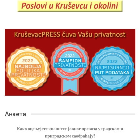
Анкета
Како оцењујете квалитет јавног превоза у градском и
приградском саобраћају?