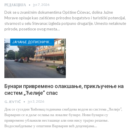
јул 7, 2026
РЕДАКЦИЈА
Dok se u zvaničnim dokumentima Opštine Ćićevac, dolina Južne
Morave opisuje kao zaštićeno prirodno bogatstvo i turistički potencijal,
stvarnost u selu Stevanac izgleda potpuno drugačije. Umesto netaknute
prirode, posetioce ovog mesta…
ЈАЧАЊЕ ДОПИСНИЧКЕ МРЕЖЕ НЕЗАВИСНИХ МЕДИЈА У РАСИНСКОМ ОКРУГУ
Бунари привремено олакшање, прикључење на
систем „Ћелије” спас
јул 3, 2026
G. JEVTIĆ
Док се суседни Ћићевац годинама снабдева водом из система „Ћелије“,
Варварин се и даље ослања на локалне бунаре. Нови бунари су
привремено ублажили несташице али они нису трајно решење.
Водоснабдевање у општини Варварин већ деценијама…