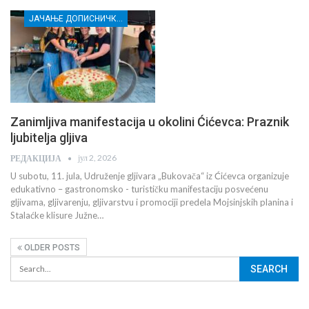
ЈАЧАЊЕ ДОПИСНИЧКЕ МРЕЖЕ НЕЗАВИСНИХ МЕДИЈА У РАСИНСКОМ ОКРУГУ
Zanimljiva manifestacija u okolini Ćićevca: Praznik
ljubitelja gljiva
јул 2, 2026
РЕДАКЦИЈА
U subotu, 11. jula, Udruženje gljivara „Bukovača“ iz Ćićevca organizuje
edukativno – gastronomsko - turističku manifestaciju posvećenu
gljivama, gljivarenju, gljivarstvu i promociji predela Mojsinjskih planina i
Stalaćke klisure Južne…
OLDER POSTS