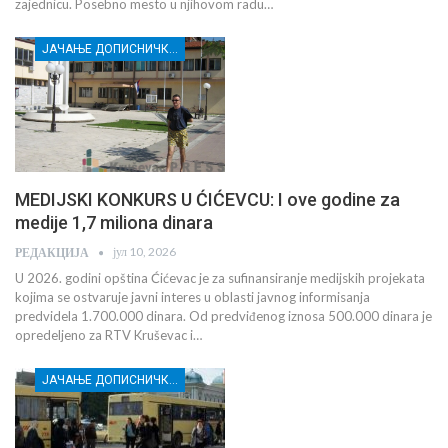
zajednicu. Posebno mesto u njihovom radu…
ЈАЧАЊЕ ДОПИСНИЧКЕ МРЕЖЕ НЕЗАВИСНИХ МЕДИЈА У РАСИНСКОМ ОКРУГУ
MEDIJSKI KONKURS U ĆIĆEVCU: I ove godine za
medije 1,7 miliona dinara
јул 10, 2026
РЕДАКЦИЈА
U 2026. godini opština Ćićevac je za sufinansiranje medijskih projekata
kojima se ostvaruje javni interes u oblasti javnog informisanja
predvidela 1.700.000 dinara. Od predviđenog iznosa 500.000 dinara je
opredeljeno za RTV Kruševac i…
ЈАЧАЊЕ ДОПИСНИЧКЕ МРЕЖЕ НЕЗАВИСНИХ МЕДИЈА У РАСИНСКОМ ОКРУГУ