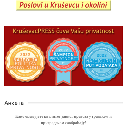
Анкета
Како оцењујете квалитет јавног превоза у градском и
приградском саобраћају?