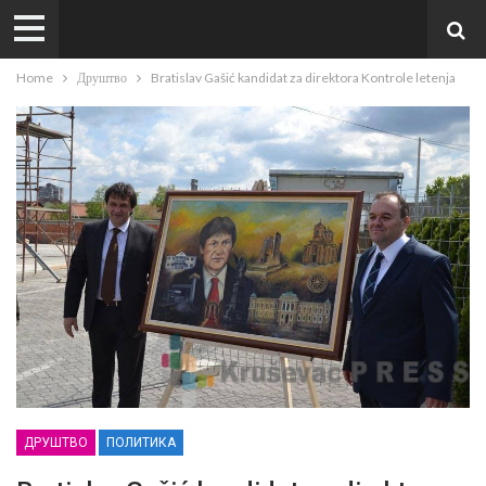
Home
Друштво
Bratislav Gašić kandidat za direktora Kontrole letenja
ДРУШТВО
ПОЛИТИКА