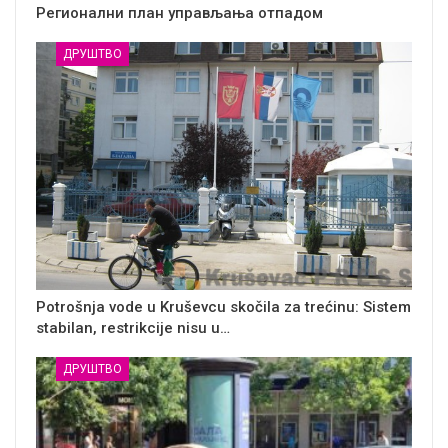
Регионални план управљања отпадом
ДРУШТВО
Potrošnja vode u Kruševcu skočila za trećinu: Sistem
stabilan, restrikcije nisu u…
ДРУШТВО