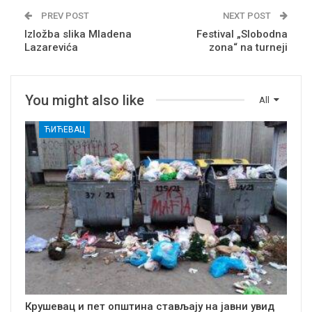
PREV POST
NEXT POST
Izložba slika Mladena
Festival „Slobodna
Lazarevića
zona“ na turneji
You might also like
All
ЋИЋЕВАЦ
Крушевац и пет општина стављају на јавни увид