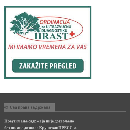
Сва права задржана
Преузимање садржаја није дозвољено
без писане дозволе КрушевацПРЕСС-а.