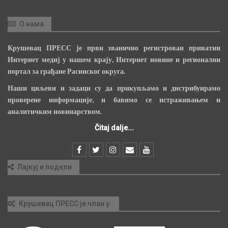
О нама
Крушевац ПРЕСС је први званично регистрован приватни
Интернет медиј у нашем крају, Интернет новине и регионални
портал за грађане Расинског округа.
Наши циљеви и задаци су да прикупљамо и дистрибуирамо
проверене информације, и бавимо се истраживањем и
аналитичким новинарством.
Čitaj dalje...
Лајкуј и подели
Крушевац ПРЕСС је члан у: