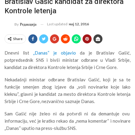
Bratislav Gašić kandidat za direktora
Kontrole letenja
Last updated
мај 12, 2016
By
Редакција
Share
Dnevni list
„Danas“ je objavio
da je Bratislav Gašić,
potpredsednik SNS i bivši ministar odbrane u Vladi Srbije,
kandidat za direktora Kontrole letenja Srbije i Crne Gore.
Nekadašnji ministar odbrane Bratislav Gašić, koji je sa te
funkcije smenjen zbog izjave da „voli novinarke koje lako
kleknu“, glavni je kandidat za mesto direktora Kontrole letenja
Srbije i Crne Gore, nezvanično saznaje Danas.
Sam Gašić nije želeo ni da potvrdi ni da demantuje ovu
informaciju, već je kratko rekao da „nema komentar“ i novinare
„Danas“ uputio na press-službu SNS.