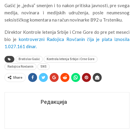
Gašić je „jedva“ smenjen i to nakon pritiska javnosti, pre svega
medija, novinara i medijskih udruženja, posle neumesnog
seksističkog komentara na račun novinarke B92 u Trsteniku.
Direktor Kontrole letenja Srbije i Crne Gore do pre pet meseci
bio je
kontroverzni Radojica Rovčanin čija je plata iznosila
1.027.161 dinar.
Bratislav Gašić
Kontrola letenja Srbije i Crne Gore
Radojica Rovčanin
SNS
Share
Редакција