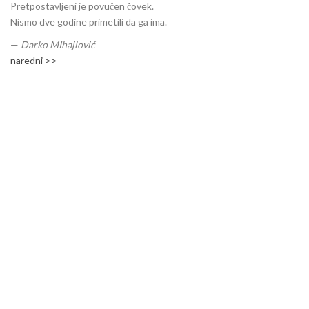
Pretpostavljeni je povučen čovek.
Nismo dve godine primetili da ga ima.
—
Darko MIhajlović
naredni >>