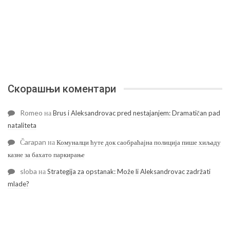
Скорашњи коментари
Romeo
на
Brus i Aleksandrovac pred nestajanjem: Dramatičan pad
nataliteta
Čarapan
на
Комуналци ћуте док саобраћајна полиција пише хиљаду
казне за бахато паркирање
sloba
на
Strategija za opstanak: Može li Aleksandrovac zadržati
mlade?