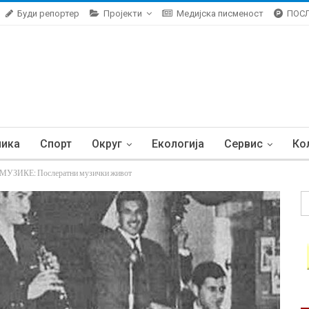
Буди репортер
Пројекти
Медијска писменост
ПОС
ника
Спорт
Округ
Екологија
Сервис
Ко
ЗИКЕ: Послератни музички живот