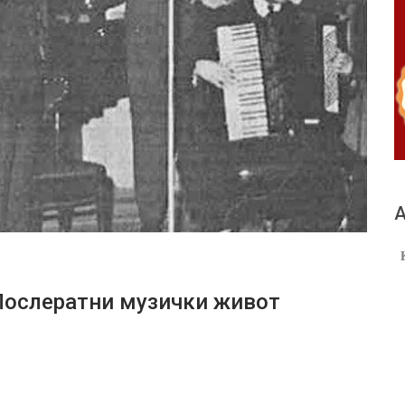
А
ослератни музички живот