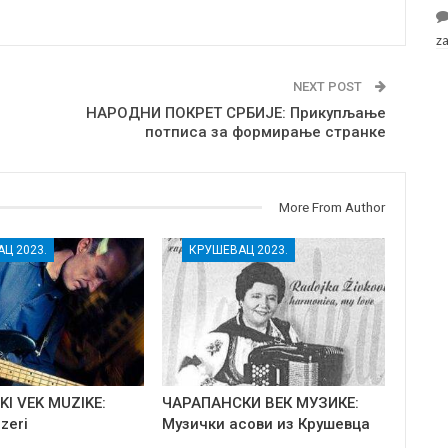
z
NEXT POST
НАРОДНИ ПОКРЕТ СРБИЈЕ: Прикупљање
потписа за формирање странке
More From Author
Ц 2023.
КРУШЕВАЦ 2023.
I VEK MUZIKE:
ЧАРАПАНСКИ ВЕК МУЗИКЕ:
uzeri
Музички асови из Крушевца