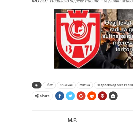
ФОТО
:
“
Недалеко од реке Расине – Музички жив
DŽez
Kruševac
muzika
Недалеко од реке Раси
Share
M.P.