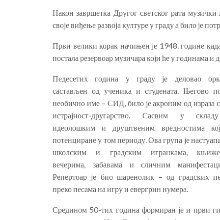
Након завршетка Другог светског рата музички 
своје виђење развоја културе у граду а било је пот
Први велики корак начињен је 1948. године кад
постала резервоар музичара који ће у годинама и 
Педесетих година у граду је деловао орк
састављен од ученика и студената. Његово п
необично име – СИД, било је акроним од израза с
истрајност-другарство. Сасвим у склад
идеолошким и друштвеним вредностима ко
потенциране у том периоду. Ова група је настуап
школским и градским игранкама, књиже
вечерима, забавама и сличним манифестаци
Репертоар је био шаренолик – од градских пе
преко песама на игру и евергрин нумера.
Средином 50-тих година формиран је и први ги