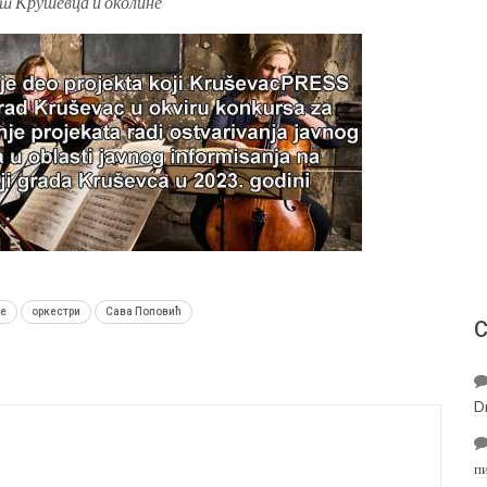
от Крушевца и околине“
не
оркестри
Сава Поповић
С
D
п