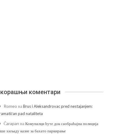
корашњи коментари
Romeo
на
Brus i Aleksandrovac pred nestajanjem:
ramatičan pad nataliteta
Čarapan
на
Комуналци ћуте док саобраћајна полиција
ише хиљаду казне за бахато паркирање