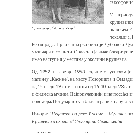
саксофонис
У периоду
крушевачке
Оркестар „14. октобар“
окриљем Со
локалције. 
Берзи рада. Прва спикерка била је Дубравка Ду
музичари и солисти. Оркестар је имао богарт репер
имао наступе и у местима у околини Крушевца.
Од 1952. па све до 1958. године са успехом је 
матинеу „Касине“, на месту Позоришта и Омладин
од 15 па до 19 сати а потом од 19.30 па до 23 са
и филмска музика. Најпопуларнији и најпосећениј
новембра. Популарне су и биле игранке и другарс
Извори: “
Недалеко од реке Расине – Музички ж
Крушевца и околине“ Слободана Симоновића