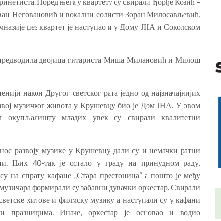
инетиста. Поред њега у квартету су свирали Ђорђе Козић –
еван Неговановић и вокални солисти Зоран Милосављевић,
назије џез квартет је наступао и у Дому ЈНА и Соколском
су предводила двојица гитариста Миша Милановић и Милош
ценији након Другог светског рата једно од најзначајнијих
азвој музичког живота у Крушевцу био је Дом ЈНА. У овом
м окупљалишту младих увек су свирали квалитетни
нос развоју музике у Крушевцу дали су и немачки ратни
ци. Њих 40-так је остало у граду на принудном раду.
су на спрату кафане „Стара престоница“ а пошто је међу
музичара формирали су забавни дувачки оркестар. Свирали
 светске хитове и филмску музику а наступали су у кафани
и празницима. Иначе, оркестар је основао и водио