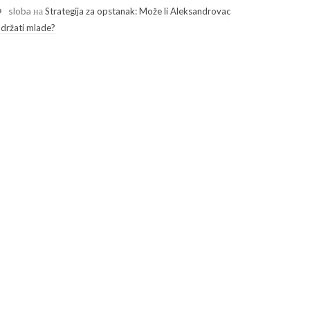
sloba
на
Strategija za opstanak: Može li Aleksandrovac
adržati mlade?