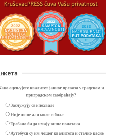
нкета
Како оцењујете квалитет јавног превоза у градском и
приградском саобраћају?
Заслужују све похвале
Није лоше али може и боље
Требало би да имају више полазака
Аутобуси су им лошег квалитета и стално касне