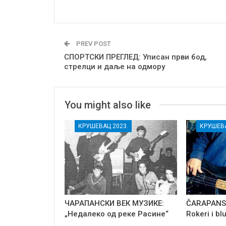
PREV POST
СПОРТСКИ ПРЕГЛЕД: Уписан први бод,
стрелци и даље на одмору
You might also like
КРУШЕВАЦ 2023.
КРУШЕВА
ЧАРАПАНСКИ ВЕК МУЗИКЕ:
ČARAPANSK
„Недалеко од реке Расине“
Rokeri i bl