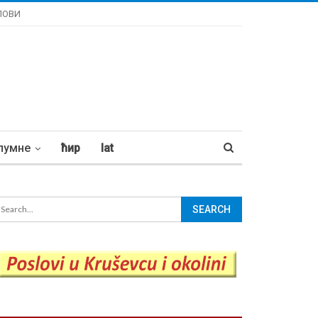
ЛОВИ
лумне
ћир
lat