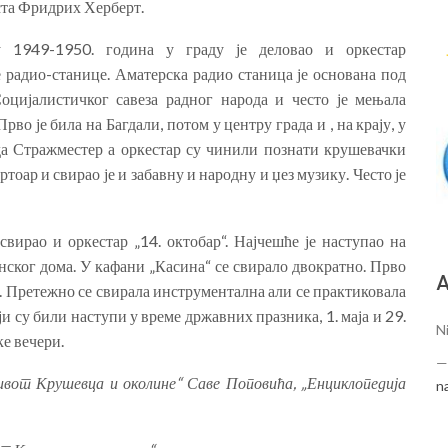
та Фридрих Херберт.
 1949-1950. година у граду је деловао и оркестар
 радио-станице. Аматерска радио станица је основана под
цијалистичког савеза радног народа и често је мењала
Прво је била на Багдали, потом у центру града и , на крају, у
да Стражместер а оркестар су чинили познати крушевачки
тоар и свирао је и забавну и народну и џез музику. Често је
свирао и оркестар „14. октобар“. Најчешће је наступао на
ског дома. У кафани „Касина“ се свирало двократно. Прво
А
та. Претежно се свирала инструментална али се практиковала
и су били наступи у време државних празника, 1. маја и 29.
N
ке вечери.
ивот Крушевца и околине“ Саве Поповића
,
„Енциклопедија
n