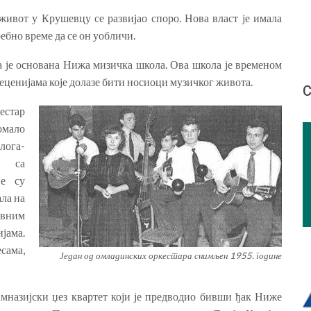
живот у Крушевцу се развијао споро. Нова власт је имала
ребно време да се он уобличи.
а је основана Нижа мизичка школа. Ова школа је временом
деценијама које долазе бити носиоци музичког живота.
С
естар
омало
лога-
у са
је су
ала на
вним
јама.
сама,
Један од омладинских оркестара снимљен 1955. године
мназијски џез квартет који је предводио бивши ђак Ниже