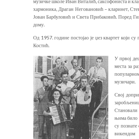
музичке школе Иван Виталић, саксофониста и клар
хармоника, Драган Неговановић – кларинет, Ст
Јован Барбуловић и Света Прибаковић. Поред Гим
дому.
Од 1957. године постојао је џез квартет који 
Костић.
У првој де
места за р
популарно
музичари.
Свој допри
заробљени
Становали 
њима било 
су познате
викендом 