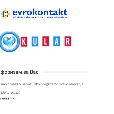
форизам за Вас
ismo probirljiv narod. Lako progutamo svako obećanje.
—
Dejan Ristić
aredni >>