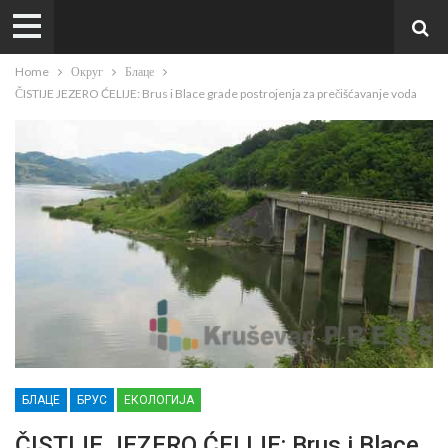
Home
Округ
Блаце
ČISTIJE JEZERO ĆELIJE: Brus i Blace grade postrojenja za prečišćavanje voda
БЛАЦЕ
БРУС
ЕКОЛОГИЈА
ČISTIJE JEZERO ĆELIJE: Brus i Blace