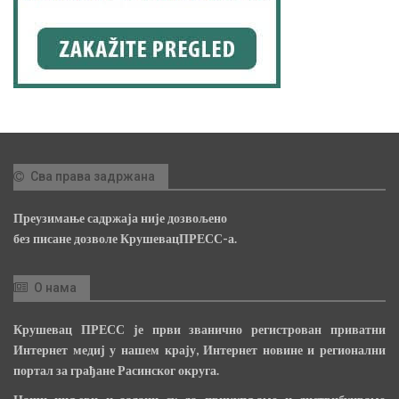
Сва права задржана
Преузимање садржаја није дозвољено
без писане дозволе КрушевацПРЕСС-а.
О нама
Крушевац ПРЕСС је први званично регистрован приватни
Интернет медиј у нашем крају, Интернет новине и регионални
портал за грађане Расинског округа.