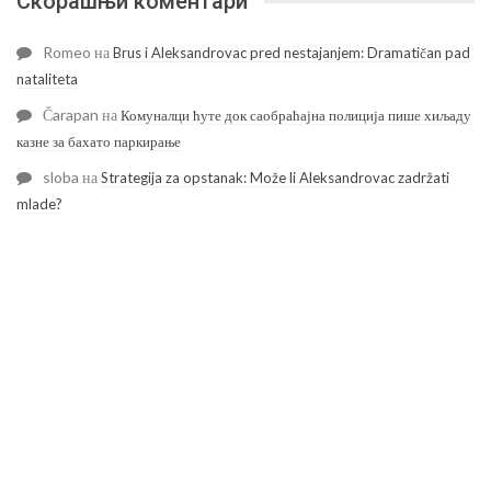
Скорашњи коментари
Romeo
на
Brus i Aleksandrovac pred nestajanjem: Dramatičan pad
nataliteta
Čarapan
на
Комуналци ћуте док саобраћајна полиција пише хиљаду
казне за бахато паркирање
sloba
на
Strategija za opstanak: Može li Aleksandrovac zadržati
mlade?