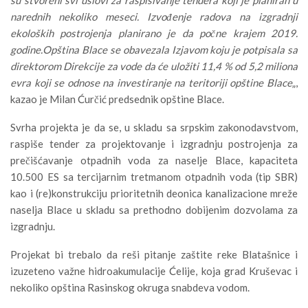
narednih nekoliko meseci. Izvođenje radova na izgradnji
ekoloških postrojenja planirano je da počne krajem 2019.
godine.Opština Blace se obavezala Izjavom koju je potpisala sa
direktorom Direkcije za vode da će uložiti 11,4 % od 5,2 miliona
evra koji se odnose na investiranje na teritoriji opštine Blace
„,
kazao je Milan Ćurčić predsednik opštine Blace.
Svrha projekta je da se, u skladu sa srpskim zakonodavstvom,
raspiše tender za projektovanje i izgradnju postrojenja za
prečišćavanje otpadnih voda za naselje Blace, kapaciteta
10.500 ES sa tercijarnim tretmanom otpadnih voda (tip SBR)
kao i (re)konstrukciju prioritetnih deonica kanalizacione mreže
naselja Blace u skladu sa prethodno dobijenim dozvolama za
izgradnju.
Projekat bi trebalo da reši pitanje zaštite reke Blatašnice i
izuzeteno važne hidroakumulacije Ćelije, koja grad Kruševac i
nekoliko opština Rasinskog okruga snabdeva vodom.