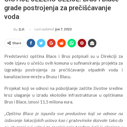
grade postrojenja za prečišćavanje
voda
Last updated
јун 7, 2022
By
D.P.
Share
Predstavnici opština Blace i Brus potpisali su u Direkciji za
vode izjavu o učešću ovih komuna u sufinansiranju projekta za
izgradnju postrojenja za prečišćavanje otpadnih voda i
kanalizacione mreže u Brusu i Blacu.
Projekat koji se odnosi na poboljšanje zaštite životne sredine
kroz ulaganje u izradu ekološke infrastrukturue u opštinama
Brus i Blace, iznosi 11,5 miliona eura.
„
Opština Blace je ispunila sve preduslove koji se odnose na
izdavanje lokacijskih uslova kao i građevinske dozvole tako da
su stvoreni svi uslovi za raspisivanje tendera koji je planiran u