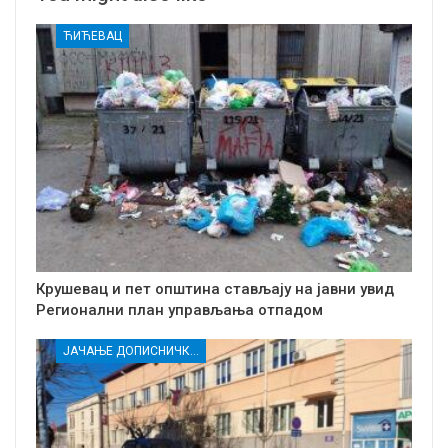
ЋИЋЕВАЦ
Крушевац и пет општина стављају на јавни увид
Регионални план управљања отпадом
ЈАЧАЊЕ ДОПИСНИЧКЕ МРЕЖЕ НЕЗАВИСНИХ МЕДИЈА У РАСИНСКОМ ОКРУГУ