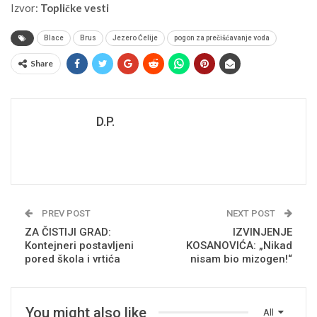
Izvor:
Topličke vesti
Blace
Brus
Jezero Ćelije
pogon za prečišćavanje voda
Share
D.P.
PREV POST
NEXT POST
ZA ČISTIJI GRAD:
IZVINJENJE
Kontejneri postavljeni
KOSANOVIĆA: „Nikad
pored škola i vrtića
nisam bio mizogen!“
You might also like
All