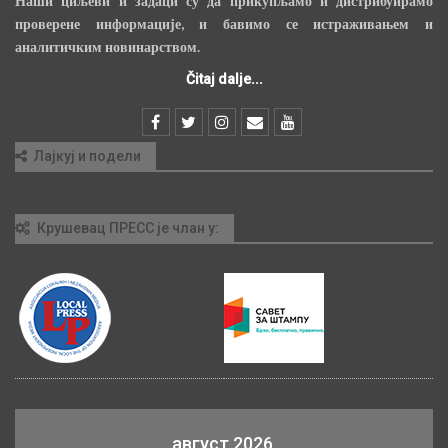
Наши циљеви и задаци су да прикупљамо и дистрибуирамо
проверене информације, и бавимо се истраживањем и
аналитичким новинарством.
Čitaj dalje...
Лајкуј и подели
Крушевац ПРЕСС је члан у:
август 2026.