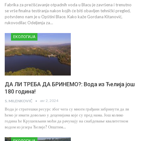
Fabrika za prečišćavanje otpadnih voda u Blacu je završena i trenutno
se vrše finalna testiranja nakon kojih će biti obavljen tehnički pregled,
potvrđeno nam je u Opštini Blace. Kako kaže Gordana Kitanović,
rukovodilac Odeljenja za…
ЕКОЛОГИЈА
ДА ЛИ ТРЕБА ДА БРИНЕМО?: Вода из Ћелија још
180 година!
авг 2, 2024
S. MILENKOVIĆ
Вода је стратешки ресурс због чега су многи грађани забринути да ли
ћемо је имати довољно у деценијама које су пред нама. Још колико
година ће Крушевљани моћи да рачунају на снабдевање квалитетном
водом из језера Ћелије? Општим…
ЕКОЛОГИЈА