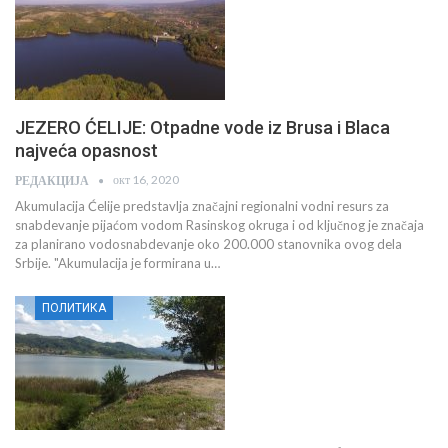
JEZERO ĆELIJE: Otpadne vode iz Brusa i Blaca
najveća opasnost
окт 16, 2020
РЕДАКЦИЈА
Akumulacija Ćelije predstavlja značajni regionalni vodni resurs za
snabdevanje pijaćom vodom Rasinskog okruga i od ključnog je značaja
za planirano vodosnabdevanje oko 200.000 stanovnika ovog dela
Srbije. "Akumulacija je formirana u…
ПОЛИТИКА