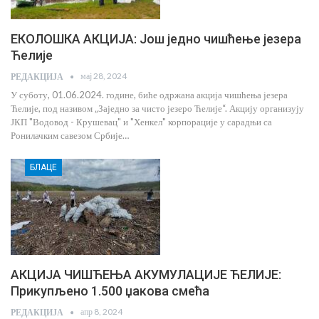
ЕКОЛОШКА АКЦИЈА: Још једно чишћење језера
Ћелије
мај 28, 2024
РЕДАКЦИЈА
У суботу, 01.06.2024. године, биће одржана акција чишћења језера
Ћелије, под називом „Заједно за чисто језеро Ћелије“. Акцију организују
ЈКП "Водовод - Крушевац" и "Хенкел" корпорације у сарадњи са
Ронилачким савезом Србије…
БЛАЦЕ
АКЦИЈА ЧИШЋЕЊА АКУМУЛАЦИЈЕ ЋЕЛИЈЕ:
Прикупљено 1.500 џакова смећа
апр 8, 2024
РЕДАКЦИЈА