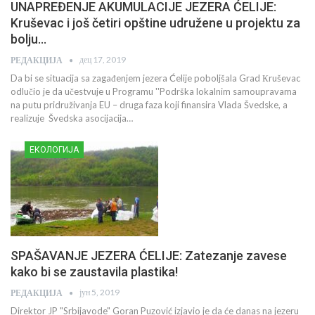
UNAPREĐENJE AKUMULACIJE JEZERA ĆELIJE:
Kruševac i još četiri opštine udružene u projektu za
bolju…
дец 17, 2019
РЕДАКЦИЈА
Da bi se situacija sa zagađenjem jezera Ćelije poboljšala Grad Кruševac
odlučio je da učestvuje u Programu ''Podrška lokalnim samoupravama
na putu pridruživanja EU – druga faza koji finansira Vlada Švedske, a
realizuje Švedska asocijacija…
ЕКОЛОГИЈА
SPAŠAVANJE JEZERA ĆELIJE: Zatezanje zavese
kako bi se zaustavila plastika!
јун 5, 2019
РЕДАКЦИЈА
Direktor JP "Srbijavode" Goran Puzović izjavio je da će danas na jezeru