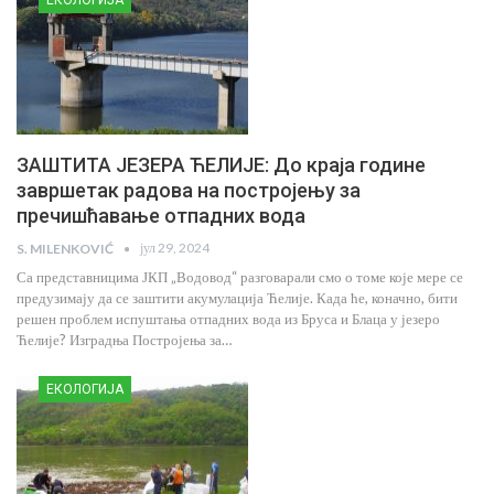
ЗАШТИТА ЈЕЗЕРА ЋЕЛИЈЕ: До краја године
завршетак радова на постројењу за
пречишћавање отпадних вода
јул 29, 2024
S. MILENKOVIĆ
Са представницима ЈКП „Водовод“ разговарали смо о томе које мере се
предузимају да се заштити акумулација Ћелије. Када ће, коначно, бити
решен проблем испуштања отпадних вода из Бруса и Блаца у језеро
Ћелије? Изградња Постројења за…
ЕКОЛОГИЈА