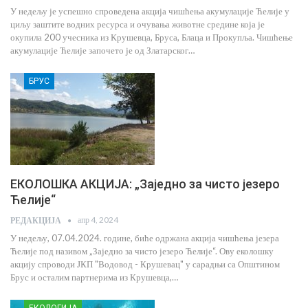
У недељу је успешно спроведена акција чишћења акумулације Ћелије у
циљу заштите водних ресурса и очувања животне средине која је
окупила 200 учесника из Крушевца, Бруса, Блаца и Прокупља. Чишћење
акумулације Ћелије започето је од Златарског…
БРУС
ЕКОЛОШКА АКЦИЈА: „Заједно за чисто језеро
Ћелије“
апр 4, 2024
РЕДАКЦИЈА
У недељу, 07.04.2024. године, биће одржана акција чишћења језера
Ћелије под називом „Заједно за чисто језеро Ћелије“. Ову еколошку
акцију спроводи ЈКП "Водовод - Крушевац" у сарадњи са Општином
Брус и осталим партнерима из Крушевца,…