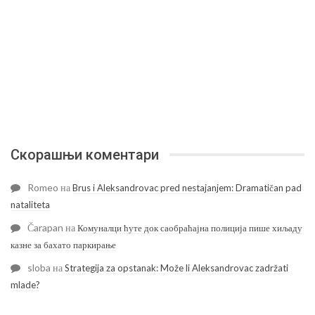
Скорашњи коментари
Romeo
на
Brus i Aleksandrovac pred nestajanjem: Dramatičan pad
nataliteta
Čarapan
на
Комуналци ћуте док саобраћајна полиција пише хиљаду
казне за бахато паркирање
sloba
на
Strategija za opstanak: Može li Aleksandrovac zadržati
mlade?