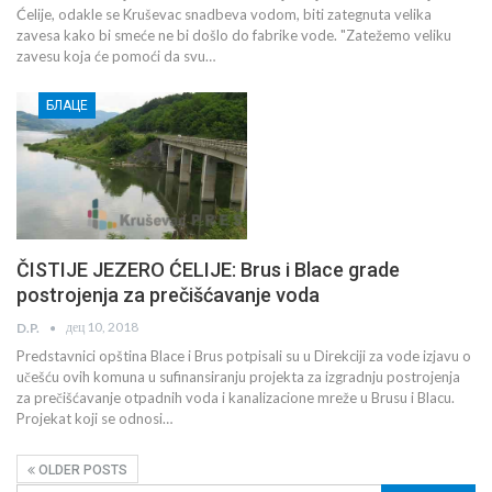
Ćelije, odakle se Kruševac snadbeva vodom, biti zategnuta velika
zavesa kako bi smeće ne bi došlo do fabrike vode. "Zatežemo veliku
zavesu koja će pomoći da svu…
БЛАЦЕ
ČISTIJE JEZERO ĆELIJE: Brus i Blace grade
postrojenja za prečišćavanje voda
дец 10, 2018
D.P.
Predstavnici opština Blace i Brus potpisali su u Direkciji za vode izjavu o
učešću ovih komuna u sufinansiranju projekta za izgradnju postrojenja
za prečišćavanje otpadnih voda i kanalizacione mreže u Brusu i Blacu.
Projekat koji se odnosi…
OLDER POSTS