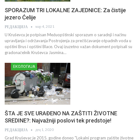
SPORAZUM TRI LOKALNE ZAJEDNICE: Za čistije
jezero Ćelije
мар 4, 2021
РЕДАКЦИЈА
U Kruševcu je potpisan Međuopštinski sporazum o saradnji i načinu
upravljanja i održavanja Postrojenja za prečišćavanje otpadnih voda u
opštini Brus i opštini Blace. Ovaj izuzetno važan dokument potpisali su
gradonačelnik Kruševca Jasmina…
ЕКОЛОГИЈА
ŠTA JE SVE URAĐENO NA ZAŠTITI ŽIVOTNE
SREDINE?: Najvažniji poslovi tek predstoje!
дец 1, 2020
РЕДАКЦИЈА
Grad Kruševac je 2015. godine doneo "Lokalni program zaštite životne