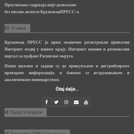
Преузимање садржаја није дозвољено
без писане дозволе КрушевацПРЕСС-а.
О нама
Крушевац ПРЕСС је први званично регистрован приватни
Интернет медиј у нашем крају, Интернет новине и регионални
портал за грађане Расинског округа.
Наши циљеви и задаци су да прикупљамо и дистрибуирамо
проверене информације, и бавимо се истраживањем и
аналитичким новинарством.
Čitaj dalje...
Лајкуј и подели
Крушевац ПРЕСС је члан у: