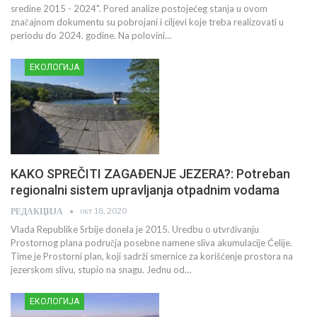
sredine 2015 - 2024". Pored analize postojećeg stanja u ovom
značajnom dokumentu su pobrojani i ciljevi koje treba realizovati u
periodu do 2024. godine. Na polovini…
ЕКОЛОГИЈА
KAKO SPREČITI ZAGAĐENJE JEZERA?: Potreban
regionalni sistem upravljanja otpadnim vodama
окт 18, 2020
РЕДАКЦИЈА
Vlada Republike Srbije donela je 2015. Uredbu o utvrđivanju
Prostornog plana područja posebne namene sliva akumulacije Ćelije.
Time je Prostorni plan, koji sadrži smernice za korišćenje prostora na
jezerskom slivu, stupio na snagu. Jednu od…
ЕКОЛОГИЈА