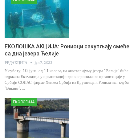
ЕКОЛОГИЈА
ЕКОЛОШКА АКЦИЈА: Рониоци сакупљају смеће
са дна језера Ћелије
јун 7, 2023
РЕДАКЦИЈА
У суботу, 10. јуна, од 11 часова, на акваторијуму језера “Ћелије” биће
одржана Еко-акција у организацији кровне ронилачке организације у
Србији СОПАС, фирме Хенкел Србија из Крушевца и Ронилачког клуба
"Викинг". …
ЕКОЛОГИЈА