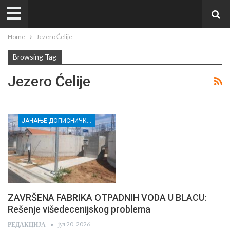
Home
Jezero Ćelije
Browsing Tag
Jezero Ćelije
ЈАЧАЊЕ ДОПИСНИЧКЕ МРЕЖЕ НЕЗАВИСНИХ МЕДИЈА У РАСИНСКОМ ОКРУГУ
ZAVRŠENA FABRIKA OTPADNIH VODA U BLACU:
Rešenje višedecenijskog problema
јул 20, 2026
РЕДАКЦИЈА