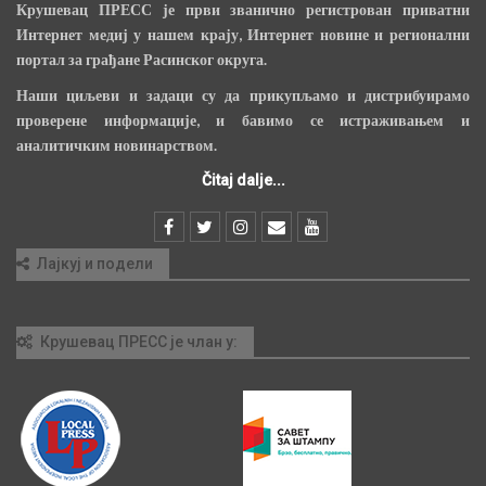
Крушевац ПРЕСС је први званично регистрован приватни
Интернет медиј у нашем крају, Интернет новине и регионални
портал за грађане Расинског округа.
Наши циљеви и задаци су да прикупљамо и дистрибуирамо
проверене информације, и бавимо се истраживањем и
аналитичким новинарством.
Čitaj dalje...
Лајкуј и подели
Крушевац ПРЕСС је члан у: