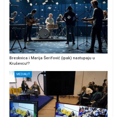
Breskvica i Marija Šerifović (ipak) nastupaju u
Kruševcu!?
MEDIALIT