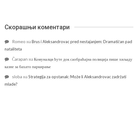
Скорашњи коментари
Romeo
на
Brus i Aleksandrovac pred nestajanjem: Dramatičan pad
nataliteta
Čarapan
на
Комуналци ћуте док саобраћајна полиција пише хиљаду
казне за бахато паркирање
sloba
на
Strategija za opstanak: Može li Aleksandrovac zadržati
mlade?