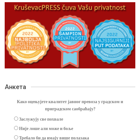
Анкета
Како оцењујете квалитет јавног превоза у градском и
приградском саобраћају?
Заслужују све похвале
Није лоше али може и боље
Требало би да имају више полазака