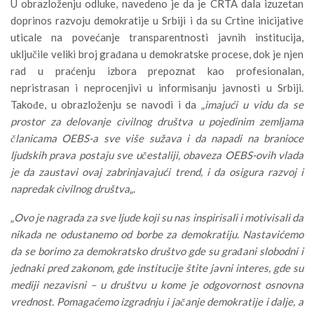
U obrazloženju odluke, navedeno je da je CRTA dala izuzetan
doprinos razvoju demokratije u Srbiji i da su Crtine inicijative
uticale na povećanje transparentnosti javnih institucija,
uključile veliki broj građana u demokratske procese, dok je njen
rad u praćenju izbora prepoznat kao profesionalan,
nepristrasan i neprocenjivi u informisanju javnosti u Srbiji.
Takođe, u obrazloženju se navodi i da „
imajući u vidu da se
prostor za delovanje civilnog društva u pojedinim zemljama
članicama OEBS-a sve više sužava i da napadi na branioce
ljudskih prava postaju sve učestaliji, obaveza OEBS-ovih vlada
je da zaustavi ovaj zabrinjavajući trend, i da osigura razvoj i
napredak civilnog društva
„.
„
Ovo je nagrada za sve ljude koji su nas inspirisali i motivisali da
nikada ne odustanemo od borbe za demokratiju. Nastavićemo
da se borimo za demokratsko društvo gde su građani slobodni i
jednaki pred zakonom, gde institucije štite javni interes, gde su
mediji nezavisni – u društvu u kome je odgovornost osnovna
vrednost. Pomagaćemo izgradnju i jačanje demokratije i dalje, a