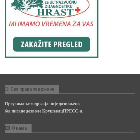
Сва права задржана
Преузимање садржаја није дозвољено
без писане дозволе КрушевацПРЕСС-а.
О нама