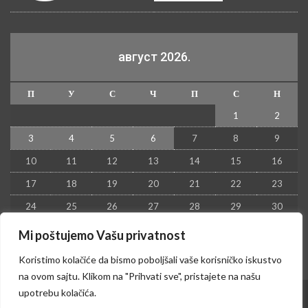
август 2026.
П
У
С
Ч
П
С
Н
1
2
3
4
5
6
7
8
9
10
11
12
13
14
15
16
17
18
19
20
21
22
23
24
25
26
27
28
29
30
31
Mi poštujemo Vašu privatnost
« јул
Koristimo kolačiće da bismo poboljšali vaše korisničko iskustvo
na ovom sajtu. Klikom na "Prihvati sve", pristajete na našu
upotrebu kolačića.
© 2026 - Kruševac PRESS. Sva prava zadržana.