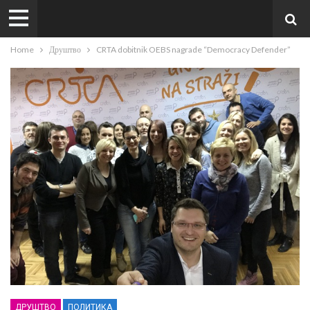
Home
Друштво
CRTA dobitnik OEBS nagrade “Democracy Defender”
ДРУШТВО
ПОЛИТИКА