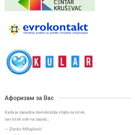
Афоризам за Вас
Kada je zapadna demokratija stigla na istok,
sav istok ode na zapad…
—
Darko Mihajlović