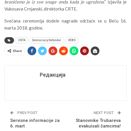
branićemo je iz sve snage onda kada je ugrožena
.“ izjavila je
Vukosava Crnjanski, direktorka CRTE.
Svečana ceremonija dodele nagrade održaće se u Beču 16.
marta 2018. godine.
CRTA
Democracy Defender
OEBS
Share
Редакција
PREV POST
NEXT POST
Servisne informacije za
Stanovnike Trubareva
6. mart
evakuisali čamcima!