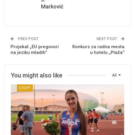
Marković
PREV POST
NEXT POST
Projekat „EU pregovori
Konkurs za radna mesta
na jeziku mladih“
u hotelu „Plaža“
You might also like
All
СПОРТ