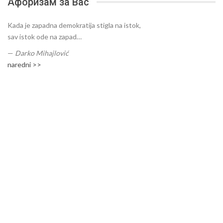
Афоризам за Вас
Kada je zapadna demokratija stigla na istok,
sav istok ode na zapad…
—
Darko Mihajlović
naredni >>