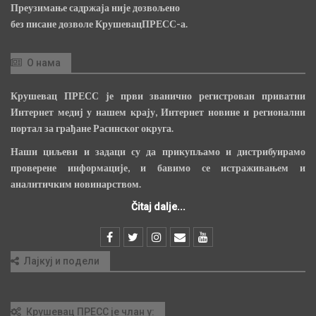
Преузимање садржаја није дозвољено
без писане дозволе КрушевацПРЕСС-а.
О нама
Крушевац ПРЕСС је први званично регистрован приватни
Интернет медиј у нашем крају, Интернет новине и регионални
портал за грађане Расинског округа.
Наши циљеви и задаци су да прикупљамо и дистрибуирамо
проверене информације, и бавимо се истраживањем и
аналитичким новинарством.
Čitaj dalje...
Лајкуј и подели
Крушевац ПРЕСС је члан у: