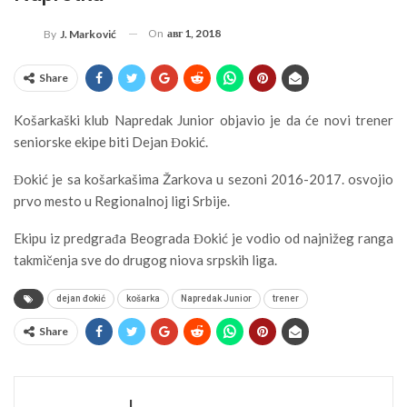
On
авг 1, 2018
By
J. Marković
Share
Košarkaški klub Napredak Junior objavio je da će novi trener
seniorske ekipe biti Dejan Đokić.
Đokić je sa košarkašima Žarkova u sezoni 2016-2017. osvojio
prvo mesto u Regionalnoj ligi Srbije.
Ekipu iz predgrađa Beograda Đokić je vodio od najnižeg ranga
takmičenja sve do drugog niova srpskih liga.
dejan đokić
košarka
Napredak Junior
trener
Share
J.