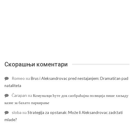
Скорашњи коментари
Romeo
на
Brus i Aleksandrovac pred nestajanjem: Dramatičan pad
nataliteta
Čarapan
на
Комуналци ћуте док саобраћајна полиција пише хиљаду
казне за бахато паркирање
sloba
на
Strategija za opstanak: Može li Aleksandrovac zadržati
mlade?