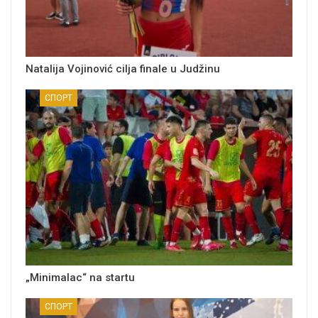
Natalija Vojinović cilja finale u Judžinu
СПОРТ
„Minimalac“ na startu
СПОРТ