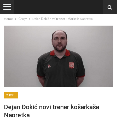
Home
Спорт
Dejan Đokić novi trener košarkaša Napretka
СПОРТ
Dejan Đokić novi trener košarkaša
Napretka