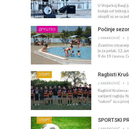
U Vrnjačkoj Banji 
boluje od teškog o
okupili su se sa j
Počinje sezo
ДРУШТВО
ј
J. MARKOVIĆ
Zvanično otvaranj
je za petak, 12. j
9 do 19 časova. C
Ragbisti Kruš
СПОРТ
ј
J. MARKOVIĆ
Ragbisti Kruševca 
varijanti ragbija.
"vukovi" su u prvo
SPORTSKI PRE
СПОРТ
ј
J. MARKOVIĆ