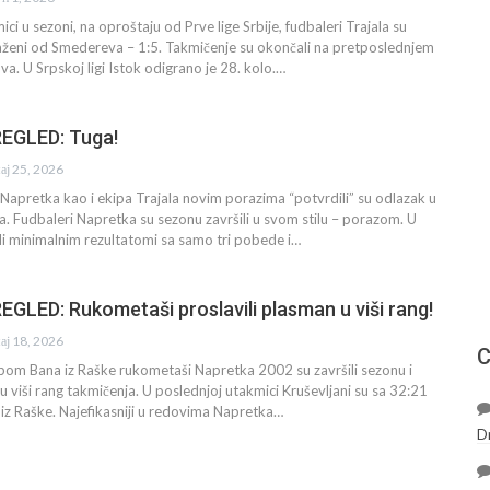
ci u sezoni, na oproštaju od Prve lige Srbije, fudbaleri Trajala su
aženi od Smedereva – 1:5. Takmičenje su okončali na pretposlednjem
a. U Srpskoj ligi Istok odigrano je 28. kolo.…
EGLED: Tuga!
ај 25, 2026
i Napretka kao i ekipa Trajala novim porazima “potvrdili” su odlazak u
ja. Fudbaleri Napretka su sezonu završili u svom stilu – porazom. U
li minimalnim rezultatomi sa samo tri pobede i…
GLED: Rukometaši proslavili plasman u viši rang!
ај 18, 2026
С
pom Bana iz Raške rukometaši Napretka 2002 su završili sezonu i
u viši rang takmičenja. U poslednjoj utakmici Kruševljani su sa 32:21
e iz Raške. Najefikasniji u redovima Napretka…
D