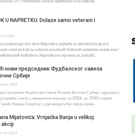
skočila 197 centimetra čime je izjednačila svoj najbolji…
K U NAPRETKU: Dolaze samo veterani i
ул 2, 2026
u prelaznog roka dres Napretka zadužila su devetorica igrača.
usni veteran koji su odavno proslavili trideseti rođendan mada ima i
eafirmisanih fudbalera. Napretkovu opremu su zadužili…
ћ нови председник Фудбалског савеза
очне Србије
ун 26, 2026
ци Скупштине Фудбалског савеза Региона Источне Србије, одржаној у
едседника Савеза у мандатном периоду од 2026. до 2030. године
 Гашић. Владан Гашић је у два мандата био председник…
ana Mijatovića: Vrnjačka Banja u velikoj
akciji
ун 16, 2026