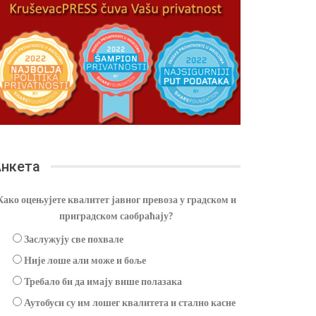
нкета
Како оцењујете квалитет јавног превоза у градском и
приградском саобраћају?
Заслужују све похвале
Није лоше али може и боље
Требало би да имају више полазака
Аутобуси су им лошег квалитета и стално касне