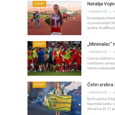
Natalija Vojin
СПОРТ
а
J. MARKOVIĆ
Kruševljanka Natal
će predstavljati Sr
godina. Kvalifikac
„Minimalac“ n
СПОРТ
а
J. MARKOVIĆ
U prvoj utakmici n
rezultatom savladal
minutu nadoknade
Četiri srebra
СПОРТ
ј
J. MARKOVIĆ
Na Prvenstvu Srbij
Napredak Lenka Jako
devojčica do 11 god