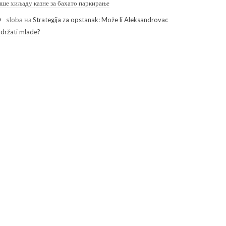
ише хиљаду казне за бахато паркирање
sloba
на
Strategija za opstanak: Može li Aleksandrovac
adržati mlade?