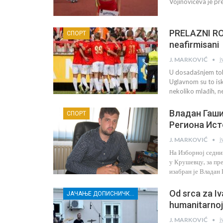
Vojinovićeva je pre
PRELAZNI RO
СПОРТ
neafirmisani
ј
J. MARKOVIĆ
U dosadašnjem tok
Uglavnom su to isk
nekoliko mlađih, n
Владан Гаши
СПОРТ
Региона Ист
ј
J. MARKOVIĆ
На Изборној седни
у Крушевцу, за пр
изабран је Владан
Od srca za Iv
ЈАЧАЊЕ ДОПИСНИЧКЕ МРЕЖЕ НЕЗАВИСНИХ МЕДИЈА У РАСИНСКОМ ОКРУГУ
humanitarnoj 
ј
J. MARKOVIĆ