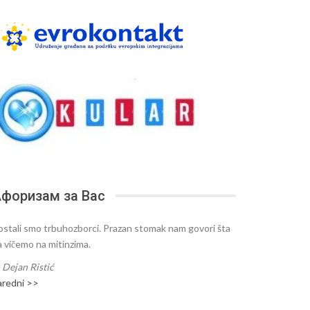
форизам за Вас
ostali smo trbuhozborci. Prazan stomak nam govori šta
a vičemo na mitinzima.
—
Dejan Ristić
aredni >>