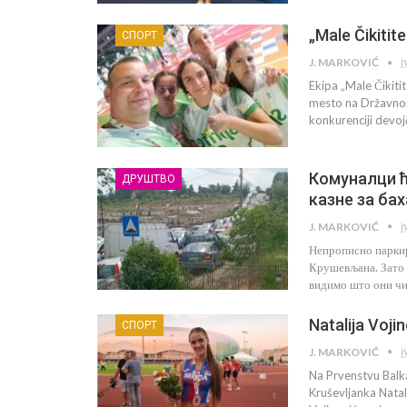
„Male Čikitite“
СПОРТ
ј
J. MARKOVIĆ
Ekipa „Male Čikiti
mesto na Državnom
konkurenciji devoj
Комуналци ћ
ДРУШТВО
казне за ба
ј
J. MARKOVIĆ
Непрописно паркир
Крушевљана. Зато 
видимо што они чи
Natalija Voji
СПОРТ
ј
J. MARKOVIĆ
Na Prvenstvu Balk
Kruševljanka Natali