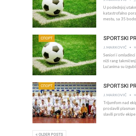
U poslednjoj utakmi
katastrofalno por
mestu, sa 35 bodov
SPORTSKI PR
СПОРТ
м
J. MARKOVIĆ
Seniori i omladinc
niži rang takmičen
Lučanima su izgubi
SPORTSKI PRE
СПОРТ
м
J. MARKOVIĆ
Trijumfom nad eki
proslavili plasman 
slavili protiv ekip
OLDER POSTS