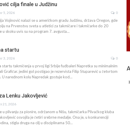
ović cilja finale u Judžinu
вг 5, 2026
0
ija Vojinović nalazi se u američkom gradu Judžinu, država Oregon, gde
biju na Prvenstvu sveta u atletici za takmičare i takmičarke do 20
ije u skoku uvis su na program 7. avgusta…
a startu
вг 3, 2026
0
a startu takmičenja u prvoj ligi Srbije fudbaleri Napretka su minimalnim
А
i Grafičar. jedini gol postigao je rezervista Filip Stuparević u četvrtom
. U narednom kolu Napredak gostuje kod…
 za Lenku Jakovljević
ул 21, 2026
e u plivanju za pionire, održanom u Nišu, takmičarka Plivačkog kluba
vljević osvojila je četiri srebrne medalje. Ona je, u konkurenciji
ina, stigla druga na cilj u disciplinama 50…