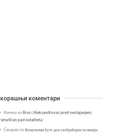
корашњи коментари
Romeo
на
Brus i Aleksandrovac pred nestajanjem:
ramatičan pad nataliteta
Čarapan
на
Комуналци ћуте док саобраћајна полиција