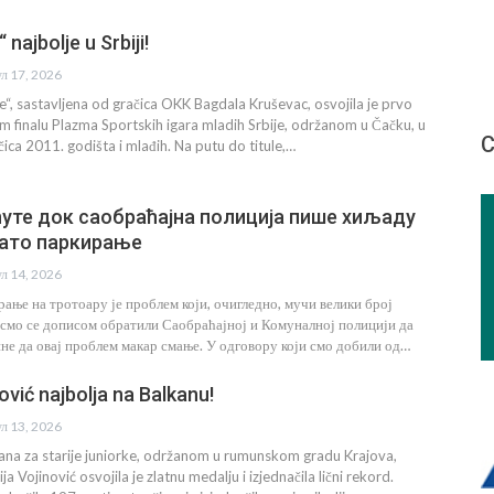
 najbolje u Srbiji!
ул 17, 2026
te“, sastavljena od gračica OKK Bagdala Kruševac, osvojila je prvo
 finalu Plazma Sportskih igara mladih Srbije, održanom u Čačku, u
С
čica 2011. godišta i mlađih. Na putu do titule,…
уте док саобраћајна полиција пише хиљаду
хато паркирање
ул 14, 2026
ање на тротоару је проблем који, очигледно, мучи велики број
смо се дописом обратили Саобраћајној и Комуналној полицији да
не да овај проблем макар смање. У одговору који смо добили од…
nović najbolja na Balkanu!
ул 13, 2026
ana za starije juniorke, održanom u rumunskom gradu Krajova,
ja Vojinović osvojila je zlatnu medalju i izjednačila lični rekord.