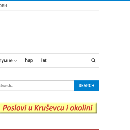
ОВИ
лумне
ћир
lat