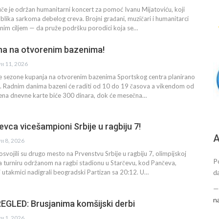
juče je održan humanitarni koncert za pomoć Ivanu Mijatoviću, koji
blika sarkoma debelog creva. Brojni građani, muzičari i humanitarci
ednim ciljem — da pruže podršku porodici koja se…
na na otvorenim bazenima!
ун 11, 2026
e sezone kupanja na otvorenim bazenima Sportskog centra planirano
un. Radnim danima bazeni će raditi od 10 do 19 časova a vikendom od
ena dnevne karte biće 300 dinara, dok će mesečna…
evca vicešampioni Srbije u ragbiju 7!
А
ун 8, 2026
osvojili su drugo mesto na Prvenstvu Srbije u ragbiju 7, olimpijskoj
P
 Na turniru održanom na ragbi stadionu u Starčevu, kod Pančeva,
d
j utakmici nadigrali beogradski Partizan sa 20:12. U…
n
GLED: Brusjanima komšijski derbi
ун 1, 2026