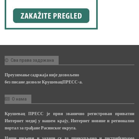
Сва права задржана
Преузимање садржаја није дозвољено
без писане дозволе КрушевацПРЕСС-а.
О нама
Крушевац ПРЕСС је први званично регистрован приватни
Интернет медиј у нашем крају, Интернет новине и регионални
портал за грађане Расинског округа.
Наши циљеви и задаци су да прикупљамо и дистрибуирамо