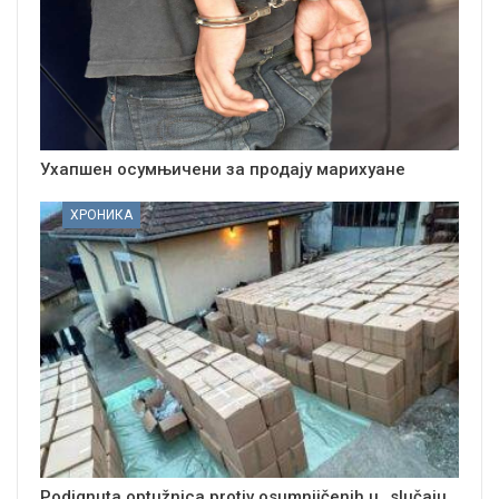
Ухапшен осумњичени за продају марихуане
ХРОНИКА
Podignuta optužnica protiv osumnjičenih u „slučaju