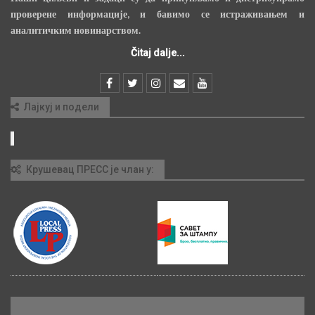
проверене информације, и бавимо се истраживањем и
аналитичким новинарством.
Čitaj dalje...
Лајкуј и подели
Крушевац ПРЕСС је члан у: