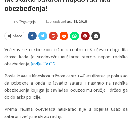
obezbeđenja!
Last updated
дец 18, 2018
By
Редакција
Share
Večeras se u kineskom tržnom centru u Kruševcu dogodila
drama kada je sredovečni muškarac starom napao radnika
obezbeđenja,
javlja TV O2
.
Posle krađe u kineskom tržnom centru 40-muškarac je pokušao
da pobegne a onda je izvadio sataru i nasrnuo na radnika
obezbeđenja koji ga je savladao, oduzeo mu oružje i držao ga
do dolaska policije.
Prema rečima očevidaca muškarac nije u objekat ušao sa
satarom već ju je ukrao radnji.