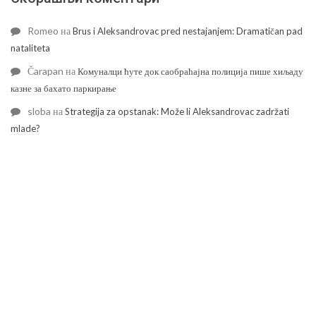
Romeo
на
Brus i Aleksandrovac pred nestajanjem: Dramatičan pad
nataliteta
Čarapan
на
Комуналци ћуте док саобраћајна полиција пише хиљаду
казне за бахато паркирање
sloba
на
Strategija za opstanak: Može li Aleksandrovac zadržati
mlade?