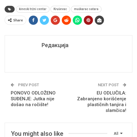
kineski tržni centar
Kruševac
muškarac satara
Share
Редакција
PREV POST
NEXT POST
PONOVO ODLOŽENO
EU ODLUČILA:
SUĐENJE: Jutka nije
Zabranjeno korišćenje
došao na ročište!
plastičnih tanjira i
slamčica!
You might also like
All