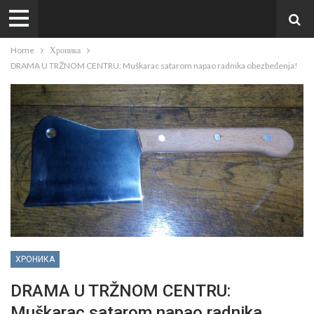
Home
Хроника
DRAMA U TRŽNOM CENTRU: Muškarac satarom napao radnika obezbeđenja!
ХРОНИКА
DRAMA U TRŽNOM CENTRU:
Muškarac satarom napao radnika