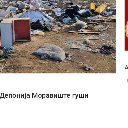
А
 Депонија Моравиште гуши