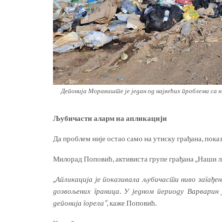
Депонија Моравиште је један од највећих проблема са
Љубичасти аларм на апликацији
Да проблем није остао само на утиску грађана, пока
Милорад Поповић, активиста групе грађана „Наши љу
„
Апликација је показивала љубичасти ниво загађе
дозвољених граница. У једном периоду Варварин 
депонија горела“
, каже Поповић.