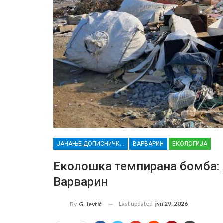
ЈАЧАЊЕ ДОПИСНИЧКЕ МРЕЖЕ НЕЗАВИСНИХ МЕДИЈА У РАСИНСКОМ ОКРУГУ
ВАРВАРИН
ЕКОЛОГИЈА
Еколошка темпирана бомба:
Варварин
Last updated
јун 29, 2026
By
G. Jevtić