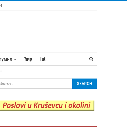
И
лумне
ћир
lat
н