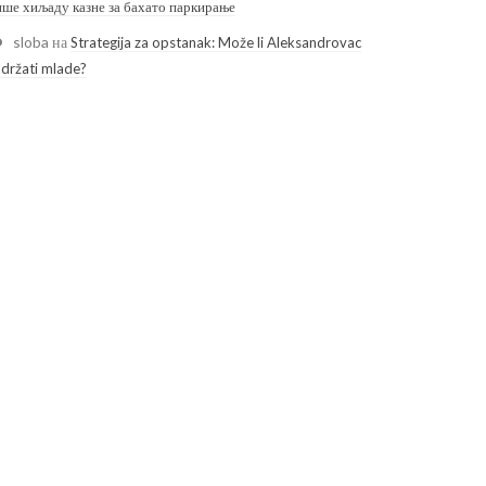
ише хиљаду казне за бахато паркирање
sloba
на
Strategija za opstanak: Može li Aleksandrovac
adržati mlade?