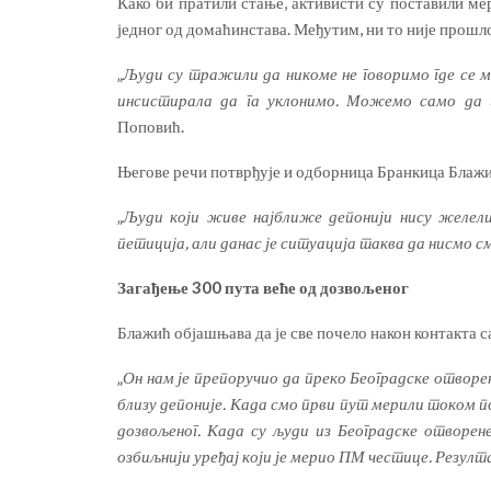
Како би пратили стање, активисти су поставили ме
једног од домаћинстава. Међутим, ни то није прошл
„
Људи су тражили да никоме не говоримо где се ме
инсистирала да га уклонимо. Можемо само да 
Поповић.
Његове речи потврђује и одборница Бранкица Блажи
„
Људи који живе најближе депонији нису желели 
петиција, али данас је ситуација таква да нисмо с
Загађење 300 пута веће од дозвољеног
Блажић објашњава да је све почело након контакта с
„
Он нам је препоручио да преко Београдске отвор
близу депоније. Када смо први пут мерили током по
дозвољеног. Када су људи из Београдске отворене
озбиљнији уређај који је мерио ПМ честице. Резул