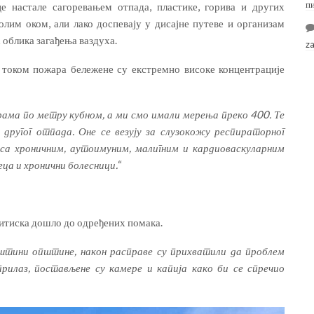
п
 настале сагоревањем отпада, пластике, горива и других
голим оком, али лако доспевају у дисајне путеве и организам
х облика загађења ваздуха.
z
током пожара бележене су екстремно високе концентрације
ама по метру кубном, а ми смо имали мерења преко 400. Те
 другог отпада. Оне се везују за слузокожу респираторног
 са хроничним, аутоимуним, малигним и кардиоваскуларним
еца и хронични болесници.
“
итиска дошло до одређених помака.
штини општине, након расправе су прихватили да проблем
прилаз, постављене су камере и капија како би се спречио