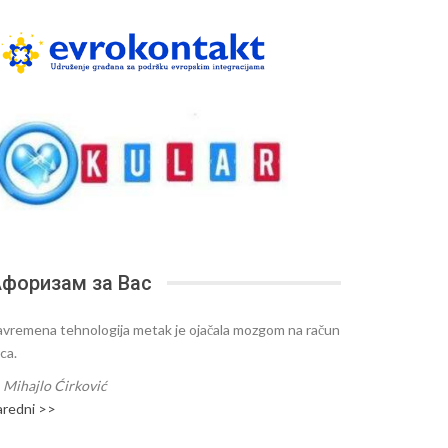
форизам за Вас
avremena tehnologija metak je ojačala mozgom na račun
ca.
—
Mihajlo Ćirković
aredni >>