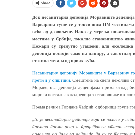
Share
Док несанитарна депонија Моравиште деценија
Варварина гуше се у токсичним ПМ честицама 
већа од дозвољене. Иако су мерења показивал
местима у Србији, локално становништво живи 
Пожари су тренутно угашени, али еколошка 
депонија постоји само на папиру, а сав отпад
стотина метара од првих кућа.
Несанитарну депонију Моравиште у Варварину гра
претњи у општини.
Смештена на свега неколико ст
Мораве, ова депонија деценијама прима отпад без
мириси постали свакодневица за становнике околни
Према речима Гордане Чабрић, одборнице групе гра
„
То је несанитарна депонија која се налази у неп
прелива према реци и представља сталан извор
долазило до паљења депоније, па су се токсичне