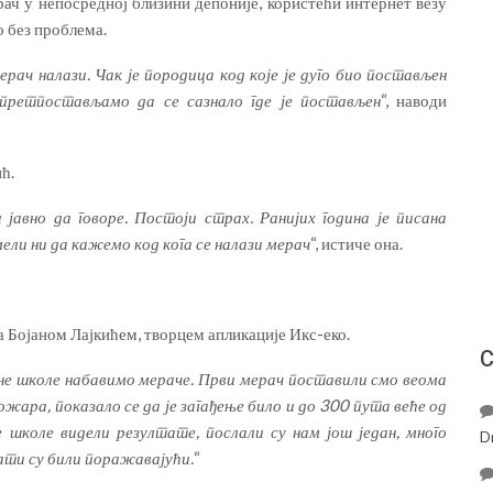
рач у непосредној близини депоније, користећи интернет везу
о без проблема.
рач налази. Чак је породица код које је дуго био постављен
претпостављамо да се сазнало где је постављен
“, наводи
ћ.
јавно да говоре. Постоји страх. Ранијих година је писана
мели ни да кажемо код кога се налази мерач
“, истиче она.
а Бојаном Лајкићем, творцем апликације Икс-еко.
С
ене школе набавимо мераче. Први мерач поставили смо веома
жара, показало се да је загађење било и до 300 пута веће од
 школе видели резултате, послали су нам још један, много
D
тати су били поражавајући.
“