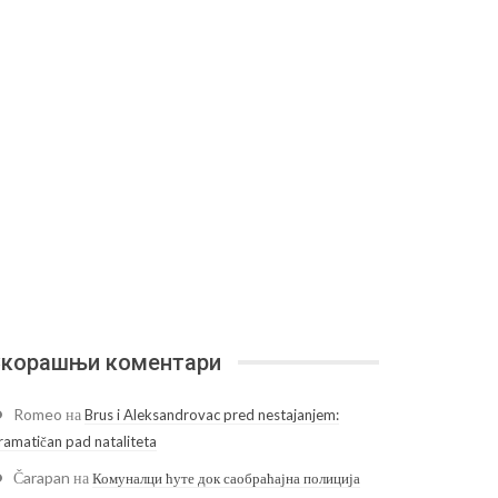
корашњи коментари
Romeo
на
Brus i Aleksandrovac pred nestajanjem:
ramatičan pad nataliteta
Čarapan
на
Комуналци ћуте док саобраћајна полиција