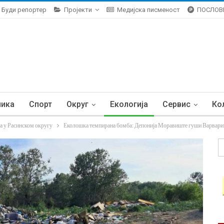
Буди репортер
Пројекти
Медијска писменост
ПОСЛОВ
ника
Спорт
Округ
Екологија
Сервис
Ко
а у Расинском округу
Еколошка темпирана бомба: Депонија Моравиште гуши Варвари