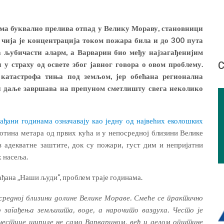
ма буквално прелива отпад у Велику Мораву, становници
чија је концентрација током пожара била и до 300 пута
а љубичасти аларм, а Варварин био међу најзагађенијим
С
у страху од освете због јавног говора о овом проблему.
катастрофа тиња под земљом, јер обећана регионална
 и даље завршава на препуном сметлишту свега неколико
ђани годинама означавају као једну од највећих еколошких
отина метара од првих кућа и у непосредној близини Велике
 адекватне заштите, док су пожари, густ дим и непријатни
х насеља.
ђана „Наши људи“, проблем траје годинама.
осредној близини долине Велике Мораве. Смеће се практично
 загађења земљишта, воде, а нарочито ваздуха. Често је
 честице шириле не само Варварином, већ и делом општине