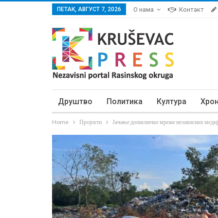
ПЕТАК, АВГУСТ 7, 2026
О нама
Контакт
Друштво
Политика
Култура
Хро
Home
Пројекти
Јачање дописничке мреже независних медиј