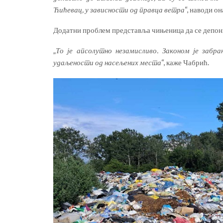
Ћићевац, у зависности од правца ветра
“, наводи он
Додатни проблем представља чињеница да се депониј
„
То је апсолутно незамисливо. Законом је забра
удаљености од насељених места
“, каже Чабрић.