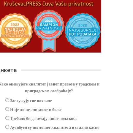
нкета
Како оцењујете квалитет јавног превоза у градском и
приградском саобраћају?
Заслужују све похвале
Није лоше али може и боље
Требало би да имају више полазака
Аутобуси су им лошег квалитета и стално касне