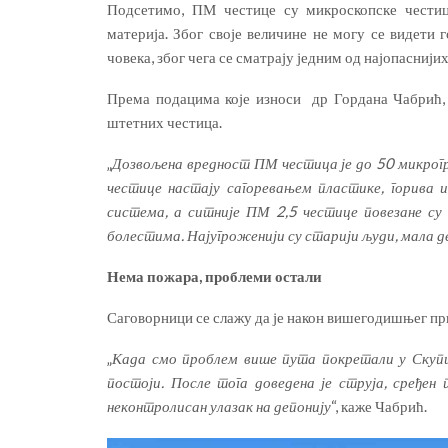
Подсетимо, ПМ честице су микроскопске честице
материја. Због своје величине не могу се видети 
човека, због чега се сматрају једним од најопаснији
Према подацима које износи др Гордана Чабрић, 
штетних честица.
„
Дозвољена вредност ПМ честица је до 50 микрогр
честице настају сагоревањем пластике, горива и
система, а ситније ПМ 2,5 честице повезане су
болестима. Најугроженији су старији људи, мала д
Нема пожара, проблеми остали
Саговорници се слажу да је након вишегодишњег пр
„
Када смо проблем више пута покретали у Скуп
постоји. После тога доведена је струја, сређен 
неконтролисан улазак на депонију
“, каже Чабрић.