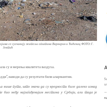
 којима се суочавају житељи општина Варварин и Ћићевац ФОТО: Г.
Јевтић
зала су и мерења квалитета ваздуха.
А
ди“, наводи да су резултати били алармантни.
S
sr
ња више пута, што значи да су вредности биле далеко изнад
је био међу најзагађенијим местима у Србији, али тада је
n