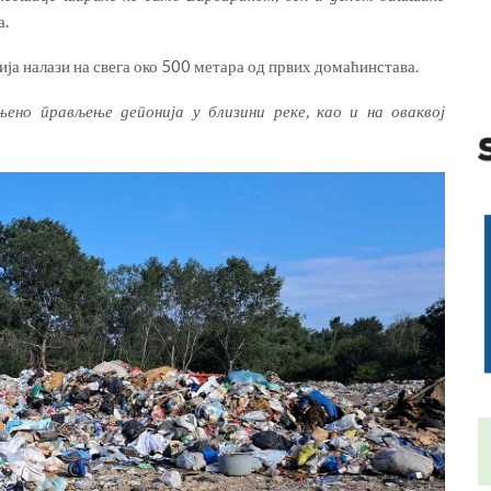
а.
а налази на свега око 500 метара од првих домаћинстава.
њено прављење депонија у близини реке, као и на оваквој