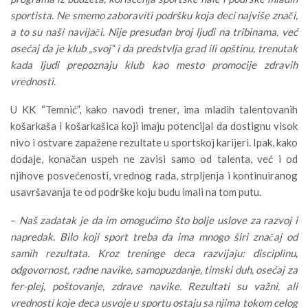
sportista. Ne smemo zaboraviti podršku koja deci najviše znači,
a to su naši navijači. Nije presudan broj ljudi na tribinama, već
osećaj da je klub „svoj“ i da predstvlja grad ili opštinu, trenutak
kada ljudi prepoznaju klub kao mesto promocije zdravih
vrednosti.
U KK “Temnić”, kako navodi trener, ima mladih talentovanih
košarkaša i košarkašica koji imaju potencijal da dostignu visok
nivo i ostvare zapažene rezultate u sportskoj karijeri. Ipak, kako
dodaje, konačan uspeh ne zavisi samo od talenta, već i od
njihove posvećenosti, vrednog rada, strpljenja i kontinuiranog
usavršavanja te od podrške koju budu imali na tom putu.
–
Naš zadatak je da im omogućimo što bolje uslove za razvoj i
napredak. Bilo koji sport treba da ima mnogo širi značaj od
samih rezultata. Kroz treninge deca razvijaju: disciplinu,
odgovornost, radne navike, samopuzdanje, timski duh, osećaj za
fer-plej, poštovanje, zdrave navike. Rezultati su važni, ali
vrednosti koje deca usvoje u sportu ostaju sa njima tokom celog