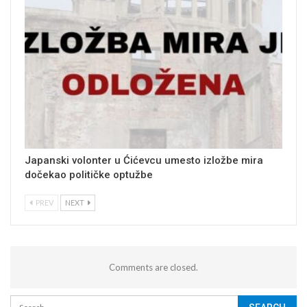
Japanski volonter u Ćićevcu umesto izložbe mira
dočekao političke optužbe
PREV
NEXT
Comments are closed.