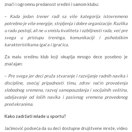
znači i ogromnu predanost sredini i samom klubu:
–
Kada jedan trener radi sa više kategorija istovremeno
potrebno je više energije, strpljenja i dobre organizacije. Razlika
u radu postoji, ali ne u smislu kvaliteta i ozbiljnosti rada, već pre
svega u pristupu treninga, komunikaciji i psihološkim
karakteristikama igača i igračica.
Za malu sredinu klub koji okuplja mnogo dece posebno je
značajan:
–
Pre svega jer deci pruža stvaranje i razvijanje radnih navika i
discipline, osećaj pripadnosti timu, zdrav način provođenja
slobodnog vremena, razvoj samopouzdanja i socijalnih veština,
udaljavanje od loših navika i pasivnog vremena provedenog
pred ekranima.
Kako zadržati mlade u sportu?
Jaćimović podseća da su deci dostupne drujštvene mreže, video