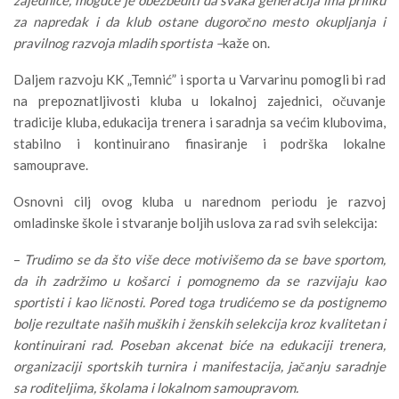
zajednice, moguće je obezbediti da svaka generacija ima priliku
za napredak i da klub ostane dugoročno mesto okupljanja i
pravilnog razvoja mladih sportista –
kaže on.
Daljem razvoju KK „Temnić” i sporta u Varvarinu pomogli bi rad
na prepoznatljivosti kluba u lokalnoj zajednici, očuvanje
tradicije kluba, edukacija trenera i saradnja sa većim klubovima,
stabilno i kontinuirano finasiranje i podrška lokalne
samouprave.
Osnovni cilj ovog kluba u narednom periodu je razvoj
omladinske škole i stvaranje boljih uslova za rad svih selekcija:
–
Trudimo se da što više dece motivišemo da se bave sportom,
da ih zadržimo u košarci i pomognemo da se razvijaju kao
sportisti i kao ličnosti. Pored toga trudićemo se da postignemo
bolje rezultate naših muških i ženskih selekcija kroz kvalitetan i
kontinuirani rad. Poseban akcenat biće na edukaciji trenera,
organizaciji sportskih turnira i manifestacija, jačanju saradnje
sa roditeljima, školama i lokalnom samoupravom.