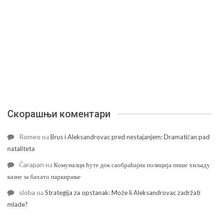
Скорашњи коментари
Romeo
на
Brus i Aleksandrovac pred nestajanjem: Dramatičan pad
nataliteta
Čarapan
на
Комуналци ћуте док саобраћајна полиција пише хиљаду
казне за бахато паркирање
sloba
на
Strategija za opstanak: Može li Aleksandrovac zadržati
mlade?