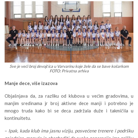
Sve je veći broj devojčica u Varvarinu koje žele da se bave košarkom
FOTO: Privatna arhiva
Manje dece, više izazova
Objašnjava da, za razliku od klubova u većim gradovima, u
manjim sredinama jr broj aktivne dece manji i potrebno je
mnogo truda kako bi se deca zadržala duže i takmičila u
kontinuitetu.
–
Ipak, kada klub ima jasnu viziju, posvećene trenere i podršku