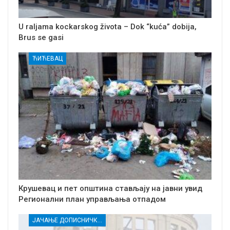
U raljama kockarskog života – Dok “kuća” dobija,
Brus se gasi
ЋИЋЕВАЦ
Крушевац и пет општина стављају на јавни увид
Регионални план управљања отпадом
ЈАЧАЊЕ ДОПИСНИЧКЕ МРЕЖЕ НЕЗАВИСНИХ МЕДИЈА У РАСИНСКОМ ОКРУГУ