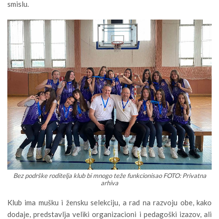
smislu.
Bez podrške roditelja klub bi mnogo teže funkcionisao FOTO: Privatna
arhiva
Klub ima mušku i žensku selekciju, a rad na razvoju obe, kako
dodaje, predstavlja veliki organizacioni i pedagoški izazov, ali