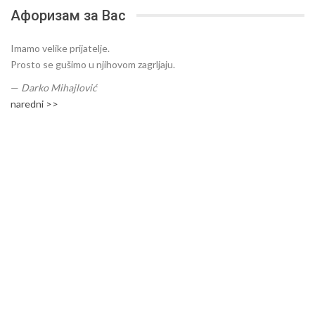
Афоризам за Вас
Imamo velike prijatelje.
Prosto se gušimo u njihovom zagrljaju.
—
Darko Mihajlović
naredni >>