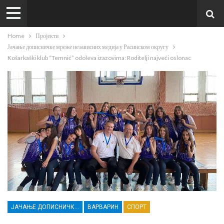
Home
Пројекти
Јачање дописничке мреже независних медија у Расинском округу
Košarkaški klub “Temnić” odoleva izazovima: Roditelji najveći oslonac
ЈАЧАЊЕ ДОПИСНИЧКЕ МРЕЖЕ НЕЗАВИСНИХ МЕДИЈА У РАСИНСКОМ ОКРУГУ
ВАРВАРИН
СПОРТ