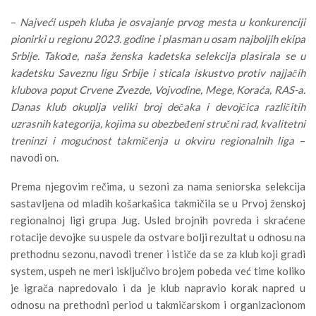
–
Najveći uspeh kluba je osvajanje prvog mesta u konkurenciji
pionirki u regionu 2023. godine i plasman u osam najboljih ekipa
Srbije. Takođe, naša ženska kadetska selekcija plasirala se u
kadetsku Saveznu ligu Srbije i sticala iskustvo protiv najjačih
klubova poput Crvene Zvezde, Vojvodine, Mege, Koraća, RAS-a.
Danas klub okuplja veliki broj dečaka i devojčica različitih
uzrasnih kategorija, kojima su obezbeđeni stručni rad, kvalitetni
treninzi i mogućnost takmičenja u okviru regionalnih liga
–
navodi on.
Prema njegovim rečima, u sezoni za nama seniorska selekcija
sastavljena od mladih košarkašica takmičila se u Prvoj ženskoj
regionalnoj ligi grupa Jug. Usled brojnih povreda i skraćene
rotacije devojke su uspele da ostvare bolji rezultat u odnosu na
prethodnu sezonu, navodi trener i ističe da se za klub koji gradi
system, uspeh ne meri isključivo brojem pobeda već time koliko
je igrača napredovalo i da je klub napravio korak napred u
odnosu na prethodni period u takmičarskom i organizacionom