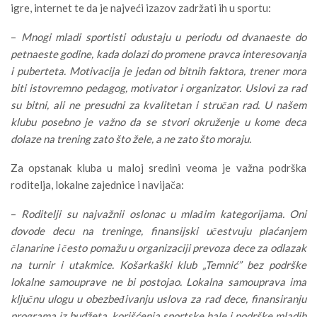
igre, internet te da je najveći izazov zadržati ih u sportu:
–
Mnogi mladi sportisti odustaju u periodu od dvanaeste do
petnaeste godine, kada dolazi do promene pravca interesovanja
i puberteta. Motivacija je jedan od bitnih faktora, trener mora
biti istovremno pedagog, motivator i organizator. Uslovi za rad
su bitni, ali ne presudni za kvalitetan i stručan rad. U našem
klubu posebno je važno da se stvori okruženje u kome deca
dolaze na trening zato što žele, a ne zato što moraju.
Za opstanak kluba u maloj sredini veoma je važna podrška
roditelja, lokalne zajednice i navijača:
–
Roditelji su najvažnii oslonac u mlađim kategorijama. Oni
dovode decu na treninge, finansijski učestvuju plaćanjem
članarine i često pomažu u organizaciji prevoza dece za odlazak
na turnir i utakmice. Košarkaški klub „Temnić” bez podrške
lokalne samouprave ne bi postojao. Lokalna samouprava ima
ključnu ulogu u obezbeđivanju uslova za rad dece, finansiranju
programa iz budžeta, korišćenja sportske hale i podrške mladih