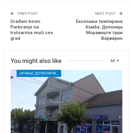
PREV POST
NEXT POST
Građani besni:
Еколошка темпирана
Parkiranje na
бомба: Депонија
trotoarima muči ceo
Моравиште гуши
grad
Варварин
You might also like
All
ЈАЧАЊЕ ДОПИСНИЧКЕ МРЕЖЕ НЕЗАВИСНИХ МЕДИЈА У РАСИНСКОМ ОКРУГУ