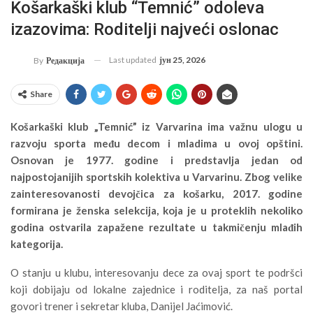
Košarkaški klub “Temnić” odoleva
izazovima: Roditelji najveći oslonac
Last updated
јун 25, 2026
By
Редакција
Share
Košarkaški klub „Temnić” iz Varvarina ima važnu ulogu u
razvoju sporta među decom i mladima u ovoj opštini.
Osnovan je 1977. godine i predstavlja jedan od
najpostojanijih sportskih kolektiva u Varvarinu. Zbog velike
zainteresovanosti devojčica za košarku, 2017. godine
formirana je ženska selekcija, koja je u proteklih nekoliko
godina ostvarila zapažene rezultate u takmičenju mlađih
kategorija.
O stanju u klubu, interesovanju dece za ovaj sport te podršci
koji dobijaju od lokalne zajednice i roditelja, za naš portal
govori trener i sekretar kluba, Danijel Jaćimović.