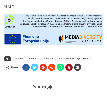
M.M.D.
košarka
LIMENet
Varvarin
Кошаркашки клуб Темнић
Share
Редакција