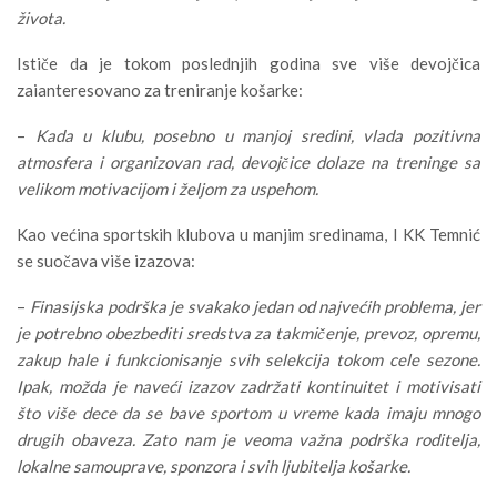
života.
Ističe da je tokom poslednjih godina sve više devojčica
zaianteresovano za treniranje košarke:
–
Kada u klubu, posebno u manjoj sredini, vlada pozitivna
atmosfera i organizovan rad, devojčice dolaze na treninge sa
velikom motivacijom i željom za uspehom.
Kao većina sportskih klubova u manjim sredinama, I KK Temnić
se suočava više izazova:
–
Finasijska podrška je svakako jedan od najvećih problema, jer
je potrebno obezbediti sredstva za takmičenje, prevoz, opremu,
zakup hale i funkcionisanje svih selekcija tokom cele sezone.
Ipak, možda je naveći izazov zadržati kontinuitet i motivisati
što više dece da se bave sportom u vreme kada imaju mnogo
drugih obaveza. Zato nam je veoma važna podrška roditelja,
lokalne samouprave, sponzora i svih ljubitelja košarke.