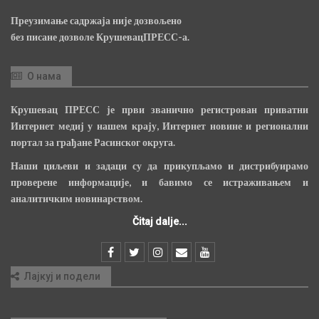
Преузимање садржаја није дозвољено
без писане дозволе КрушевацПРЕСС-а.
О нама
Крушевац ПРЕСС је први званично регистрован приватни
Интернет медиј у нашем крају, Интернет новине и регионални
портал за грађане Расинског округа.
Наши циљеви и задаци су да прикупљамо и дистрибуирамо
проверене информације, и бавимо се истраживањем и
аналитичким новинарством.
Čitaj dalje...
Лајкуј и подели