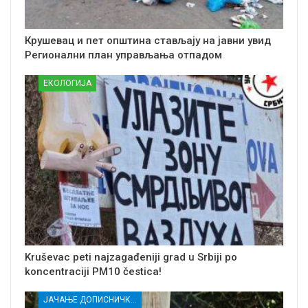
Крушевац и пет општина стављају на јавни увид
Регионални план управљања отпадом
ЕКОЛОГИЈА
Kruševac peti najzagađeniji grad u Srbiji po
koncentraciji PM10 čestica!
ЈАЧАЊЕ ДОПИСНИЧКЕ МРЕЖЕ НЕЗАВИСНИХ МЕДИЈА У РАСИНСКОМ ОКРУГУ