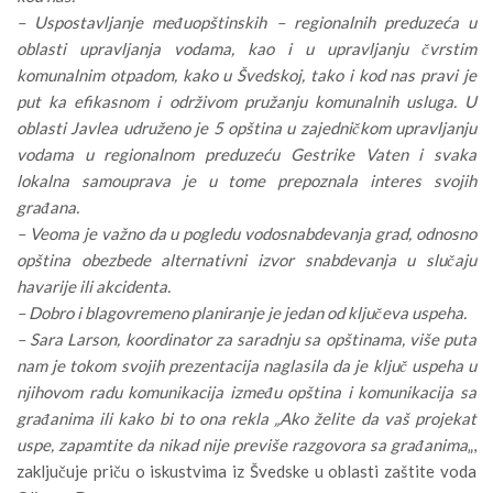
– Uspostavljanje međuopštinskih – regionalnih preduzeća u
oblasti upravljanja vodama, kao i u upravljanju čvrstim
komunalnim otpadom, kako u Švedskoj, tako i kod nas pravi je
put ka efikasnom i održivom pružanju komunalnih usluga. U
oblasti Javlea udruženo je 5 opština u zajedničkom upravljanju
vodama u regionalnom preduzeću Gestrike Vaten i svaka
lokalna samouprava je u tome prepoznala interes svojih
građana.
– Veoma je važno da u pogledu vodosnabdevanja grad, odnosno
opština obezbede alternativni izvor snabdevanja u slučaju
havarije ili akcidenta.
– Dobro i blagovremeno planiranje je jedan od ključeva uspeha.
– Sara Larson, koordinator za saradnju sa opštinama, više puta
nam je tokom svojih prezentacija naglasila da je ključ uspeha u
njihovom radu komunikacija između opština i komunikacija sa
građanima ili kako bi to ona rekla „Ako želite da vaš projekat
uspe, zapamtite da nikad nije previše razgovora sa građanima
„,
zaključuje priču o iskustvima iz Švedske u oblasti zaštite voda