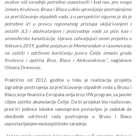
ovakav vid saradnje potrebno uspostaviti i kod nas, pre svega
između Kruševca, Brusa i Blaca u delu upravljanja postrojenjima
za prečišćavanje otpadnih voda, a u perspektivi sigurno je da je
potrebno ići u pravcu regionalnog pristupa uključivanjem i
ostalih JLS i obuhvatanjem i proizvodnje vode za piće, kao i
atmosferske kanalizacije. Upravo zahvaljujući ovom projektu u
februaru 2019. godine potpisan je Memorandum o razumevanju
na zaštiti i održivom korišćenju jezera Ćelije između grada
Kruševca i opština Brus, Blace i Aleksandrovac“
, naglašava
Olivera Drenovac.
Praktično od 2012. godine u toku je realizacija projekta
izgradnje postrojenja za prečišćavanje otpadnih voda u Brusu i
Blacu, koje finansira Evropska unija kroz IPA program, sa jasnim
ciljem zaštite akumulacije Ćelije. Da bi projekat bio realizovan,
pred tri jedinice lokalne samouprave postavljen je zadatak da
obezbede održivost rada postrojenja u Brusu i Blacu
uspostavljanjem međuopštinske saradnje.
„
U tom smislu projekat, koji sprovodimo sa Šveđanima, došao je