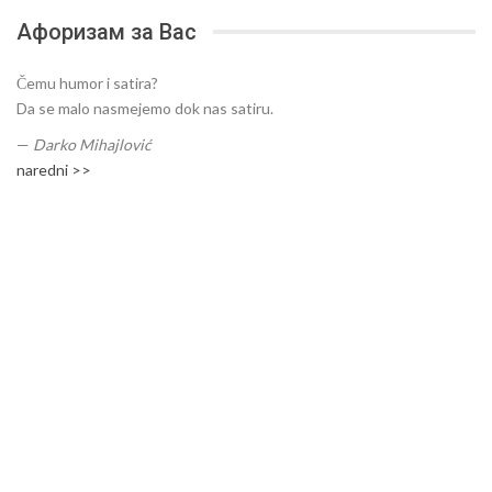
Афоризам за Вас
Čemu humor i satira?
Da se malo nasmejemo dok nas satiru.
—
Darko Mihajlović
naredni >>