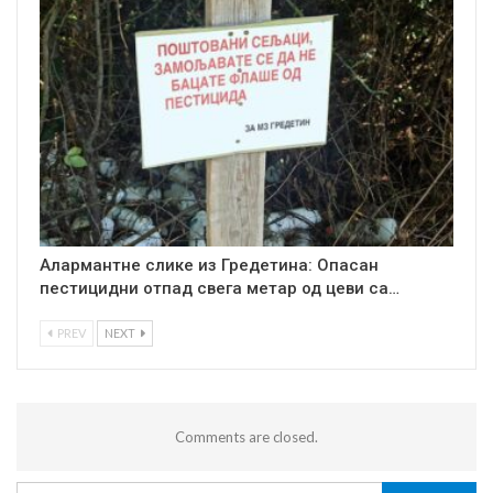
Алармантне слике из Гредетина: Опасан
пестицидни отпад свега метар од цеви са…
PREV
NEXT
Comments are closed.