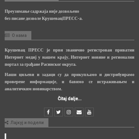
Преузимање садржаја није дозвољено
без писане дозволе КрушевацПРЕСС-а.
О нама
Крушевац ПРЕСС је први званично регистрован приватни
Интернет медиј у нашем крају, Интернет новине и регионални
портал за грађане Расинског округа.
Наши циљеви и задаци су да прикупљамо и дистрибуирамо
проверене информације, и бавимо се истраживањем и
аналитичким новинарством.
Čitaj dalje...
Лајкуј и подели