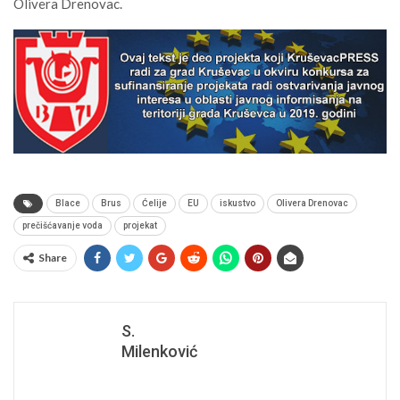
Olivera Drenovac.
Blace
Brus
Ćelije
EU
iskustvo
Olivera Drenovac
prečišćavanje voda
projekat
Share
S.
Milenković