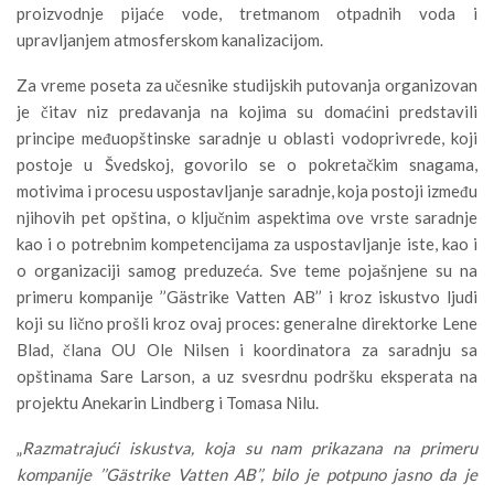
proizvodnje pijaće vode, tretmanom otpadnih voda i
upravljanjem atmosferskom kanalizacijom.
Za vreme poseta za učesnike studijskih putovanja organizovan
je čitav niz predavanja na kojima su domaćini predstavili
principe međuopštinske saradnje u oblasti vodoprivrede, koji
postoje u Švedskoj, govorilo se o pokretačkim snagama,
motivima i procesu uspostavljanje saradnje, koja postoji između
njihovih pet opština, o ključnim aspektima ove vrste saradnje
kao i o potrebnim kompetencijama za uspostavljanje iste, kao i
o organizaciji samog preduzeća. Sve teme pojašnjene su na
primeru kompanije ’’Gästrike Vatten AB’’ i kroz iskustvo ljudi
koji su lično prošli kroz ovaj proces: generalne direktorke Lene
Blad, člana OU Ole Nilsen i koordinatora za saradnju sa
opštinama Sare Larson, a uz svesrdnu podršku eksperata na
projektu Anekarin Lindberg i Tomasa Nilu.
„
Razmatrajući iskustva, koja su nam prikazana na primeru
kompanije ’’Gästrike Vatten AB’’, bilo je potpuno jasno da je