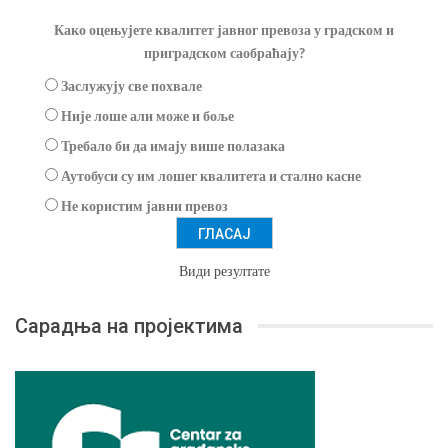
Како оцењујете квалитет јавног превоза у градском и
приградском саобраћају?
Заслужују све похвале
Није лоше али може и боље
Требало би да имају више полазака
Аутобуси су им лошег квалитета и стално касне
Не користим јавни превоз
Види резултате
Сарадња на пројектима