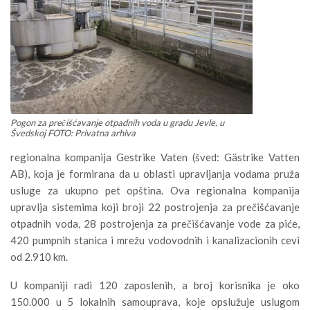
Pogon za prečišćavanje otpadnih voda u gradu Jevle, u
Švedskoj FOTO: Privatna arhiva
regionalna kompanija Gestrike Vaten (šved: Gästrike Vatten
AB), koja je formirana da u oblasti upravljanja vodama pruža
usluge za ukupno pet opština. Ova regionalna kompanija
upravlja sistemima koji broji 22 postrojenja za prečišćavanje
otpadnih voda, 28 postrojenja za prečišćavanje vode za piće,
420 pumpnih stanica i mrežu vodovodnih i kanalizacionih cevi
od 2.910 km.
U kompaniji radi 120 zaposlenih, a broj korisnika je oko
150.000 u 5 lokalnih samouprava, koje opslužuje uslugom