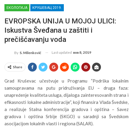
ЕКОЛОГИЈА
КРУШЕВАЦ 2019.
EVROPSKA UNIJA U MOJOJ ULICI:
Iskustva Šveđana u zaštiti i
prečišćavanju voda
Last updated
нов 8, 2019
By
S. Milenković
Share
Grad Kruševac učestvuje u Programu “Podrška lokalnim
samoupravama na putu pridruživanja EU – druga faza:
unapređenje kvaliteta usluga, dijaloga zainteresovanih strana i
efikasnosti lokalne administracije“, koji finansira Vlada Švedske,
a realizuje Stalna konferencija gradova i opština – Savez
gradova i opština Srbije (SKGO) u saradnji sa Švedskom
asocijacijom lokalnih vlasti i regiona (SALAR).