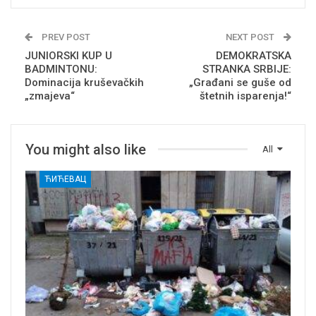
PREV POST
NEXT POST
JUNIORSKI KUP U
DEMOKRATSKA
BADMINTONU:
STRANKA SRBIJE:
Dominacija kruševačkih
„Građani se guše od
„zmajeva“
štetnih isparenja!“
You might also like
All
ЋИЋЕВАЦ