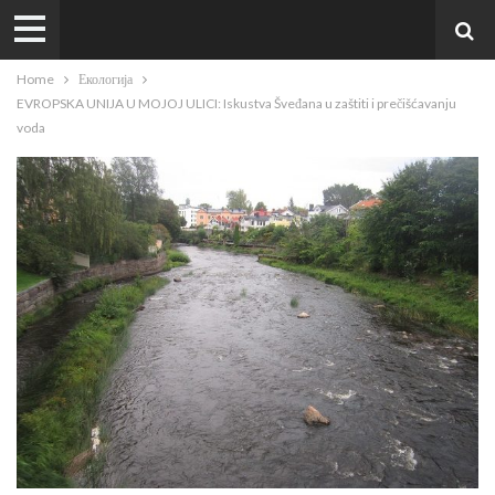
Home
Екологија
EVROPSKA UNIJA U MOJOJ ULICI: Iskustva Šveđana u zaštiti i prečišćavanju
voda