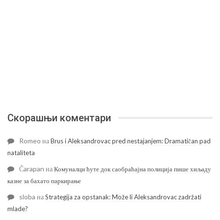
Скорашњи коментари
Romeo
на
Brus i Aleksandrovac pred nestajanjem: Dramatičan pad
nataliteta
Čarapan
на
Комуналци ћуте док саобраћајна полиција пише хиљаду
казне за бахато паркирање
sloba
на
Strategija za opstanak: Može li Aleksandrovac zadržati
mlade?