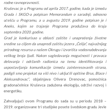
rodne ravnopravnosti.
Kruševac je u Programu od aprila 2017. godine, kada je između
Grada i SKGO-a potpisan Memorandum o saradnji, odnosno
učešću u Programu, a u avgustu 2019. godine potpisan je i
Aneks, kojim se trajanje Programa produžava do kraja
septembra 2020. godine.
Grad je konkurisao u oblasti zaštite i unapređenja životne
sredine sa ciljem da unapredi zaštitu jezera „Ćelije“, najvažnijeg
prirodnog resursa u našem Okrugu i izvorišta vodosnabdevanja
velikog broja ljudi. Nakon sagledavanja mogućnosti i pravaca
delovanja i održanih radionica na temu identifikovanja i
uspostavljanja komunikacije između zainteresovanih strana,
podigli smo projekat na viši nivo i uključili opštine Brus, Blace i
Aleksandrovac“
, objašnjava Olivera Drenovac, pomoćnica
gradonačelnice Kruševca zadužena ekologiju, održivi razvoj i
energetiku.
Zahvaljujući ovom Programu do sada su u periodu 2018 –
2019. organizovane tri studijske posete švedskom gradu Jevle