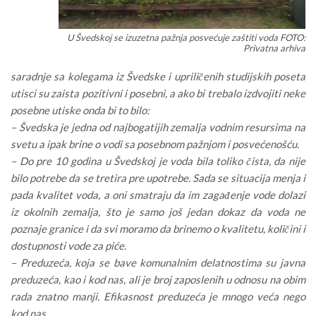
U Švedskoj se izuzetna pažnja posvećuje zaštiti voda FOTO:
Privatna arhiva
saradnje sa kolegama iz Švedske i upriličenih studijskih poseta
utisci su zaista pozitivni i posebni, a ako bi trebalo izdvojiti neke
posebne utiske onda bi to bilo:
– Švedska je jedna od najbogatijih zemalja vodnim resursima na
svetu a ipak brine o vodi sa posebnom pažnjom i posvećenošću.
– Do pre 10 godina u Švedskoj je voda bila toliko čista, da nije
bilo potrebe da se tretira pre upotrebe. Sada se situacija menja i
pada kvalitet voda, a oni smatraju da im zagađenje vode dolazi
iz okolnih zemalja, što je samo još jedan dokaz da voda ne
poznaje granice i da svi moramo da brinemo o kvalitetu, količini i
dostupnosti vode za piće.
– Preduzeća, koja se bave komunalnim delatnostima su javna
preduzeća, kao i kod nas, ali je broj zaposlenih u odnosu na obim
rada znatno manji. Efikasnost preduzeća je mnogo veća nego
kod nas.