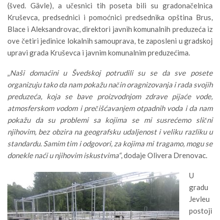
(šved. Gävle), a učesnici tih poseta bili su gradonačelnica
Kruševca, predsednici i pomoćnici predsednika opština Brus,
Blace i Aleksandrovac, direktori javnih komunalnih preduzeća iz
ove četiri jedinice lokalnih samouprava, te zaposleni u gradskoj
upravi grada Kruševca i javnim komunalnim preduzećima.
„
Naši domaćini u Švedskoj potrudili su se da sve posete
organizuju tako da nam pokažu način oragnizovanja i rada svojih
preduzeća, koja se bave proizvodnjom zdrave pijaće vode,
atmosferskom vodom i prečišćavanjem otpadnih voda i da nam
pokažu da su problemi sa kojima se mi susrećemo slični
njihovim, bez obzira na geografsku udaljenost i veliku razliku u
standardu. Samim tim i odgovori, za kojima mi tragamo, mogu se
donekle naći u njihovim iskustvima“
, dodaje Olivera Drenovac.
U
gradu
Jevleu
postoji