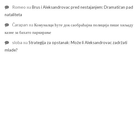
Romeo
на
Brus i Aleksandrovac pred nestajanjem: Dramatičan pad
nataliteta
Čarapan
на
Комуналци ћуте док саобраћајна полиција пише хиљаду
казне за бахато паркирање
sloba
на
Strategija za opstanak: Može li Aleksandrovac zadržati
mlade?