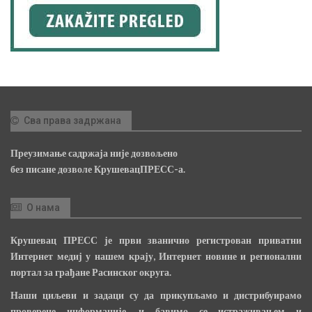
Сва права задржана
Преузимање садржаја није дозвољено
без писане дозволе КрушевацПРЕСС-а.
О нама
Крушевац ПРЕСС је први званично регистрован приватни
Интернет медиј у нашем крају, Интернет новине и регионални
портал за грађане Расинског округа.
Наши циљеви и задаци су да прикупљамо и дистрибуирамо
проверене информације, и бавимо се истраживањем и