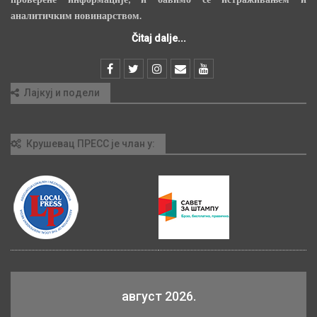
аналитичким новинарством.
Čitaj dalje...
Лајкуј и подели
Крушевац ПРЕСС је члан у:
август 2026.