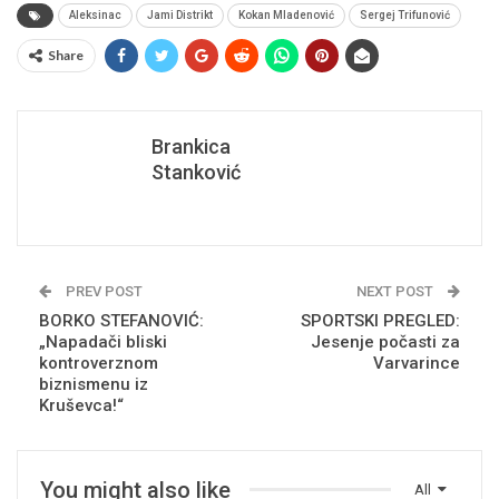
Aleksinac
Jami Distrikt
Kokan Mladenović
Sergej Trifunović
Share
Brankica
Stanković
PREV POST
NEXT POST
BORKO STEFANOVIĆ:
SPORTSKI PREGLED:
„Napadači bliski
Jesenje počasti za
kontroverznom
Varvarince
biznismenu iz
Kruševca!“
You might also like
All