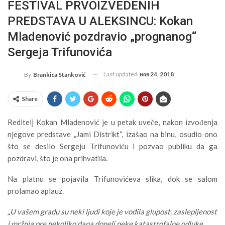
FESTIVAL PRVOIZVEDENIH
PREDSTAVA U ALEKSINCU: Kokan
Mladenović pozdravio „prognanog“
Sergeja Trifunovića
Last updated
нов 24, 2018
By
Brankica Stanković
Share
Reditelj Kokan Mladenović je u petak uveče, nakon izvođenja
njegove predstave „Jami Distrikt“, izašao na binu, osudio ono
što se desilo Sergeju Trifunoviću i pozvao publiku da ga
pozdravi, što je ona prihvatila.
Na platnu se pojavila Trifunovićeva slika, dok se salom
prolamao aplauz.
„
U vašem gradu su neki ljudi koje je vodila glupost, zaslepljenost
i mržnja pre nekoliko dana doneli neke katastrofalne odluke.