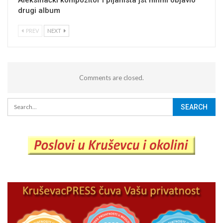
Aleksinački kompozitor i pijanista jst mnml objavio
drugi album
PREV
NEXT
Comments are closed.