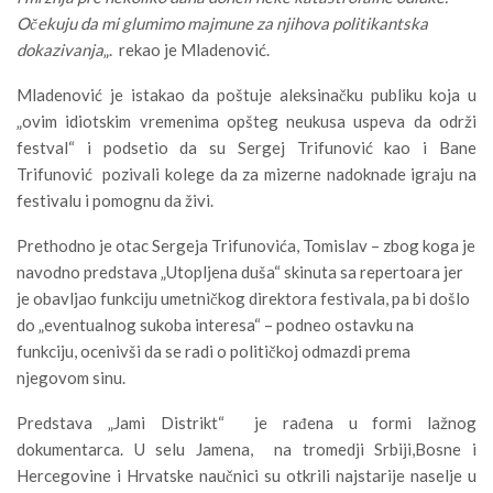
Očekuju da mi glumimo majmune za njihova politikantska
dokazivanja
„. rekao je Mladenović.
Mladenović je istakao da poštuje aleksinačku publiku koja u
„ovim idiotskim vremenima opšteg neukusa uspeva da održi
festval“ i podsetio da su Sergej Trifunović kao i Bane
Trifunović pozivali kolege da za mizerne nadoknade igraju na
festivalu i pomognu da živi.
Prethodno je otac Sergeja Trifunovića, Tomislav – zbog koga je
navodno predstava „Utopljena duša“ skinuta sa repertoara jer
je obavljao funkciju umetničkog direktora festivala, pa bi došlo
do „eventualnog sukoba interesa“ – podneo ostavku na
funkciju, ocenivši da se radi o političkoj odmazdi prema
njegovom sinu.
Predstava „Jami Distrikt“ je rađena u formi lažnog
dokumentarca. U selu Jamena, na tromedji Srbiji,Bosne i
Hercegovine i Hrvatske naučnici su otkrili najstarije naselje u