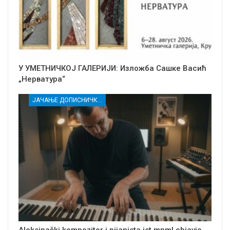
У УМЕТНИЧКОЈ ГАЛЕРИЈИ: Изложба Сашке Васић
„Нерватура“
ЈАЧАЊЕ ДОПИСНИЧКЕ МРЕЖЕ НЕЗАВИСНИХ МЕДИЈА У РАСИНСКОМ ОКРУГУ