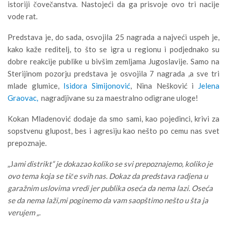
istoriji čovečanstva. Nastojeći da ga prisvoje ovo tri nacije
vode rat.
Predstava je, do sada, osvojila 25 nagrada a najveći uspeh je,
kako kaže reditelj, to što se igra u regionu i podjednako su
dobre reakcije publike u bivšim zemljama Jugoslavije. Samo na
Sterijinom pozorju predstava je osvojila 7 nagrada ,a sve tri
mlade glumice,
Isidora Simijonović
, Nina Nešković i
Jelena
Graovac,
nagradjivane su za maestralno odigrane uloge!
Kokan Mladenović dodaje da smo sami, kao pojedinci, krivi za
sopstvenu glupost, bes i agresiju kao nešto po cemu nas svet
prepoznaje.
„J
ami distrikt“ je dokazao koliko se svi prepoznajemo, koliko je
ovo tema koja se tiče svih nas. Dokaz da predstava radjena u
garažnim uslovima vredi jer publika oseća da nema lazi. Oseća
se da nema laži,mi poginemo da vam saopštimo nešto u šta ja
verujem „.