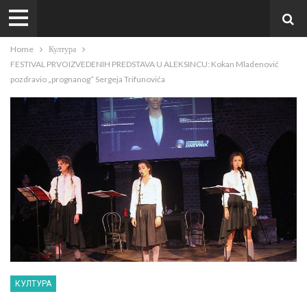
Home
Култура
FESTIVAL PRVOIZVEDENIH PREDSTAVA U ALEKSINCU: Kokan Mladenović
pozdravio „prognanog“ Sergeja Trifunovića
КУЛТУРА