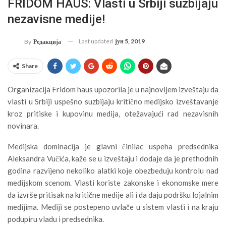
FRIDOM HAUS: Vlasti u Srbiji suzbijaju
nezavisne medije!
Last updated
јун 5, 2019
By
Редакција
Share
Organizacija Fridom haus upozorila je u najnovijem izveštaju da
vlasti u Srbiji uspešno suzbijaju kritično medijsko izveštavanje
kroz pritiske i kupovinu medija, otežavajući rad nezavisnih
novinara.
Medijska dominacija je glavni činilac uspeha predsednika
Aleksandra Vučića, kaže se u izveštaju i dodaje da je prethodnih
godina razvijeno nekoliko alatki koje obezbeđuju kontrolu nad
medijskom scenom. Vlasti koriste zakonske i ekonomske mere
da izvrše pritisak na kritične medije ali i da daju podršku lojalnim
medijima. Mediji se postepeno uvlače u sistem vlasti i na kraju
podupiru vladu i predsednika.