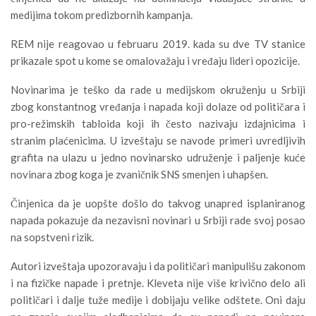
medijima tokom predizbornih kampanja.
REM nije reagovao u februaru 2019. kada su dve TV stanice
prikazale spot u kome se omalovažaju i vređaju lideri opozicije.
Novinarima je teško da rade u medijskom okruženju u Srbiji
zbog konstantnog vređanja i napada koji dolaze od političara i
pro-režimskih tabloida koji ih često nazivaju izdajnicima i
stranim plaćenicima. U izveštaju se navode primeri uvredljivih
grafita na ulazu u jedno novinarsko udruženje i paljenje kuće
novinara zbog koga je zvaničnik SNS smenjen i uhapšen.
Činjenica da je uopšte došlo do takvog unapred isplaniranog
napada pokazuje da nezavisni novinari u Srbiji rade svoj posao
na sopstveni rizik.
Autori izveštaja upozoravaju i da političari manipulišu zakonom
i na fizičke napade i pretnje. Kleveta nije više krivično delo ali
političari i dalje tuže medije i dobijaju velike odštete. Oni daju