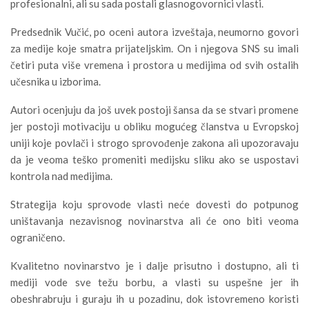
profesionalni, ali su sada postali glasnogovornici vlasti.
Predsednik Vučić, po oceni autora izveštaja, neumorno govori
za medije koje smatra prijateljskim. On i njegova SNS su imali
četiri puta više vremena i prostora u medijima od svih ostalih
učesnika u izborima.
Autori ocenjuju da još uvek postoji šansa da se stvari promene
jer postoji motivaciju u obliku mogućeg članstva u Evropskoj
uniji koje povlači i strogo sprovođenje zakona ali upozoravaju
da je veoma teško promeniti medijsku sliku ako se uspostavi
kontrola nad medijima.
Strategija koju sprovode vlasti neće dovesti do potpunog
uništavanja nezavisnog novinarstva ali će ono biti veoma
ograničeno.
Kvalitetno novinarstvo je i dalje prisutno i dostupno, ali ti
mediji vode sve težu borbu, a vlasti su uspešne jer ih
obeshrabruju i guraju ih u pozadinu, dok istovremeno koristi