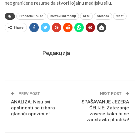
neograničene resurse da stvori lojalnu medijsku silu.
Freedom House
mezavisni mediji
REM
Sloboda
vlast
Share
Редакција
PREV POST
NEXT POST
ANALIZA: Nisu svi
SPAŠAVANJE JEZERA
apstinenti sa izbora
ĆELIJE: Zatezanje
glasači opozicije!
zavese kako bi se
zaustavila plastika!