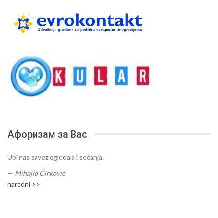
Афоризам за Вас
Ubi nas savez ogledala i sećanja.
—
Mihajlo Ćirković
naredni >>