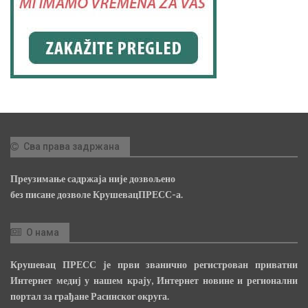
Сва права задржана
Преузимање садржаја није дозвољено
без писане дозволе КрушевацПРЕСС-а.
О нама
Крушевац ПРЕСС је први званично регистрован приватни
Интернет медиј у нашем крају, Интернет новине и регионални
портал за грађане Расинског округа.