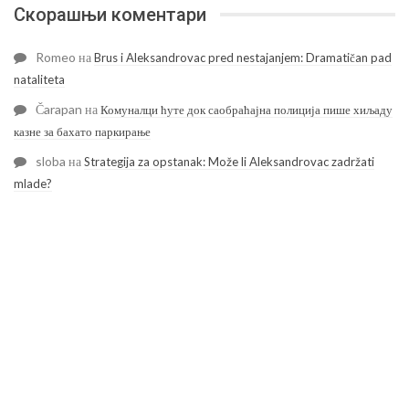
Скорашњи коментари
Romeo
на
Brus i Aleksandrovac pred nestajanjem: Dramatičan pad
nataliteta
Čarapan
на
Комуналци ћуте док саобраћајна полиција пише хиљаду
казне за бахато паркирање
sloba
на
Strategija za opstanak: Može li Aleksandrovac zadržati
mlade?