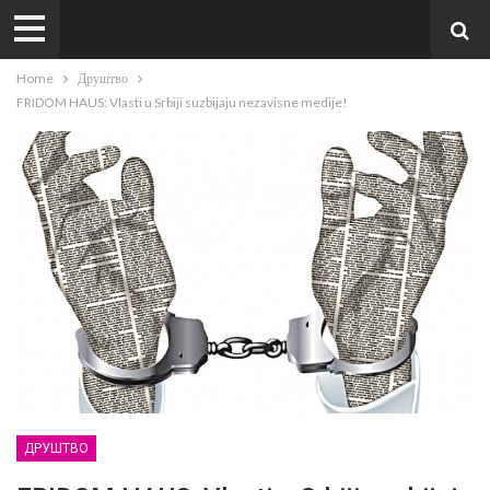
Home
Друштво
FRIDOM HAUS: Vlasti u Srbiji suzbijaju nezavisne medije!
ДРУШТВО