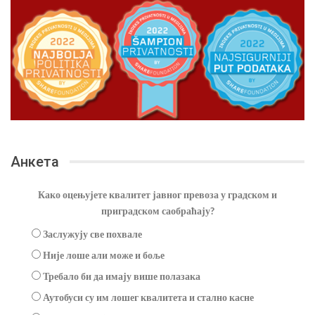
Анкета
Како оцењујете квалитет јавног превоза у градском и
приградском саобраћају?
Заслужују све похвале
Није лоше али може и боље
Требало би да имају више полазака
Аутобуси су им лошег квалитета и стално касне