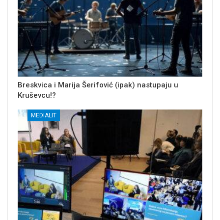
Breskvica i Marija Šerifović (ipak) nastupaju u
Kruševcu!?
MEDIALIT