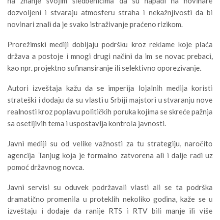
na znanje svojim sledbenicima da su napadi na novinare
dozvoljeni i stvaraju atmosferu straha i nekažnjivosti da bi
novinari znali da je svako istraživanje praćeno rizikom.
Prorežimski mediji dobijaju podršku kroz reklame koje plaća
država a postoje i mnogi drugi načini da im se novac prebaci,
kao npr. projektno sufinansiranje ili selektivno oporezivanje.
Autori izveštaja kažu da se imperija lojalnih medija koristi
strateški i dodaju da su vlasti u Srbiji majstori u stvaranju nove
realnosti kroz poplavu političkih poruka kojima se skreće pažnja
sa osetljivih tema i uspostavlja kontrola javnosti.
Javni mediji su od velike važnosti za tu strategiju, naročito
agencija Tanjug koja je formalno zatvorena ali i dalje radi uz
pomoć državnog novca.
Javni servisi su oduvek podržavali vlasti ali se ta podrška
dramatično promenila u proteklih nekoliko godina, kaže se u
izveštaju i dodaje da ranije RTS i RTV bili manje ili više