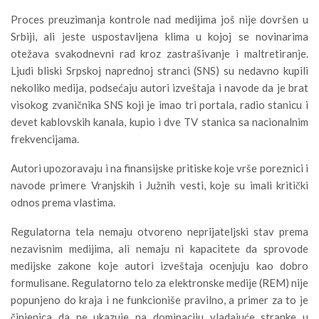
Proces preuzimanja kontrole nad medijima još nije dovršen u
Srbiji, ali jeste uspostavljena klima u kojoj se novinarima
otežava svakodnevni rad kroz zastrašivanje i maltretiranje.
Ljudi bliski Srpskoj naprednoj stranci (SNS) su nedavno kupili
nekoliko medija, podsećaju autori izveštaja i navode da je brat
visokog zvaničnika SNS koji je imao tri portala, radio stanicu i
devet kablovskih kanala, kupio i dve TV stanica sa nacionalnim
frekvencijama.
Autori upozoravaju i na finansijske pritiske koje vrše poreznici i
navode primere Vranjskih i Južnih vesti, koje su imali kritički
odnos prema vlastima.
Regulatorna tela nemaju otvoreno neprijateljski stav prema
nezavisnim medijima, ali nemaju ni kapacitete da sprovode
medijske zakone koje autori izveštaja ocenjuju kao dobro
formulisane. Regulatorno telo za elektronske medije (REM) nije
popunjeno do kraja i ne funkcioniše pravilno, a primer za to je
činjenica da ne ukazuje na dominaciju vladajuće stranke u