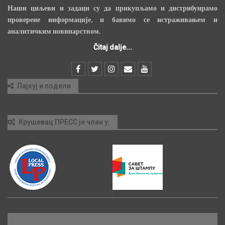
Наши циљеви и задаци су да прикупљамо и дистрибуирамо
проверене информације, и бавимо се истраживањем и
аналитичким новинарством.
Čitaj dalje...
Лајкуј и подели
Крушевац ПРЕСС је члан у: