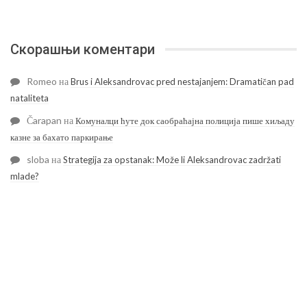
Скорашњи коментари
Romeo
на
Brus i Aleksandrovac pred nestajanjem: Dramatičan pad
nataliteta
Čarapan
на
Комуналци ћуте док саобраћајна полиција пише хиљаду
казне за бахато паркирање
sloba
на
Strategija za opstanak: Može li Aleksandrovac zadržati
mlade?