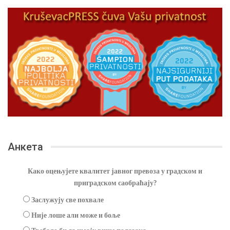
Анкета
Како оцењујете квалитет јавног превоза у градском и
приградском саобраћају?
Заслужују све похвале
Није лоше али може и боље