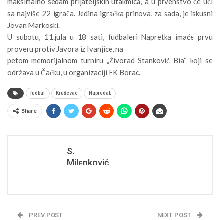
maksimalno sedam prijateljskih utakmica, a u prvenstvo će ući
sa najviše 22 igrača. Jedina igračka prinova, za sada, je iskusni
Jovan Markoski.
U subotu, 11.jula u 18 sati, fudbaleri Napretka imaće prvu
proveru protiv Javora iz Ivanjice, na
petom memorijalnom turniru „Živorad Stanković Bia“ koji se
održava u Čačku, u organizaciji FK Borac.
fudbal
Kruševac
Napredak
Share
S.
Milenković
PREV POST
NEXT POST