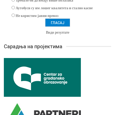
Требало би да имају више полазака
Аутобуси су им лошег квалитета и стално касне
Не користим јавни превоз
Види резултате
Сарадња на пројектима