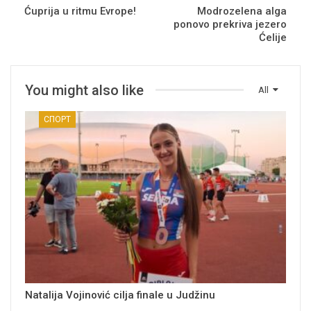
Ćuprija u ritmu Evrope!
Modrozelena alga
ponovo prekriva jezero
Ćelije
You might also like
All
СПОРТ
Natalija Vojinović cilja finale u Judžinu