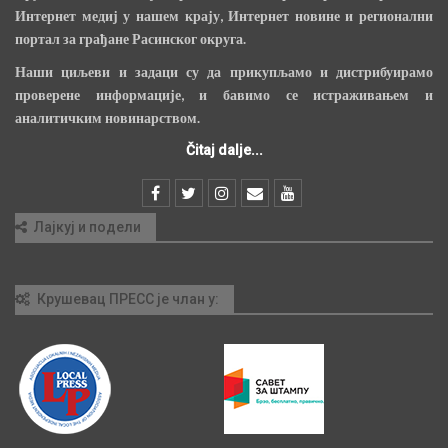
Интернет медиј у нашем крају, Интернет новине и регионални
портал за грађане Расинског округа.
Наши циљеви и задаци су да прикупљамо и дистрибуирамо
проверене информације, и бавимо се истраживањем и
аналитичким новинарством.
Čitaj dalje...
Лајкуј и подели
Крушевац ПРЕСС је члан у: