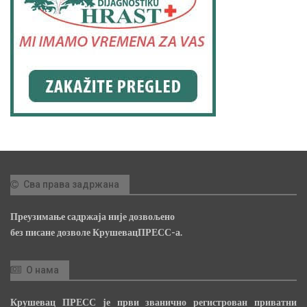
Сва права задржана
Преузимање садржаја није дозвољено
без писане дозволе КрушевацПРЕСС-а.
О нама
Крушевац ПРЕСС је први званично регистрован приватни