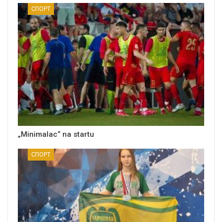
СПОРТ
„Minimalac“ na startu
СПОРТ