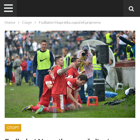
Home
Спорт
Fudbaleri Napretka započeli pripreme
СПОРТ