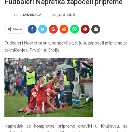
Fudbaleri Napretka započeli pripreme
On
јул 6, 2015
By
S. Milenković
Share
Fudbaleri Napretka su u ponedeljak, 6. jula, započeli pripreme za
takmičenje u Prvoj ligi Srbije.
Napredak će kompletne pripreme obaviti u Kruševcu, sa