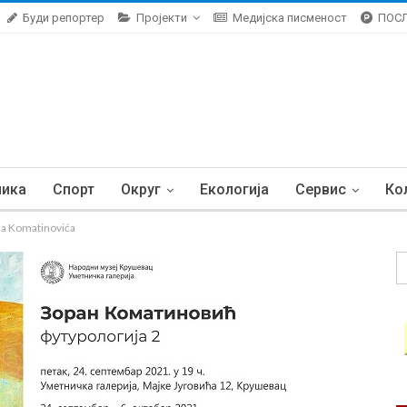
Буди репортер
Пројекти
Медијска писменост
ПОС
ника
Спорт
Округ
Екологија
Сервис
Ко
na Komatinovića