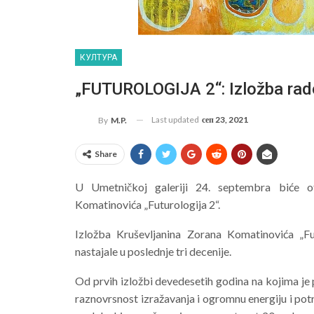
КУЛТУРА
„FUTUROLOGIJA 2“: Izložba ra
Last updated
сеп 23, 2021
By
M.P.
Share
U Umetničkoj galeriji 24. septembra biće 
Komatinovića „Futurologija 2“.
Izložba Kruševljanina Zorana Komatinovića „Fut
nastajale u poslednje tri decenije.
Od prvih izložbi devedesetih godina na kojima je
raznovrsnost izražavanja i ogromnu energiju i po