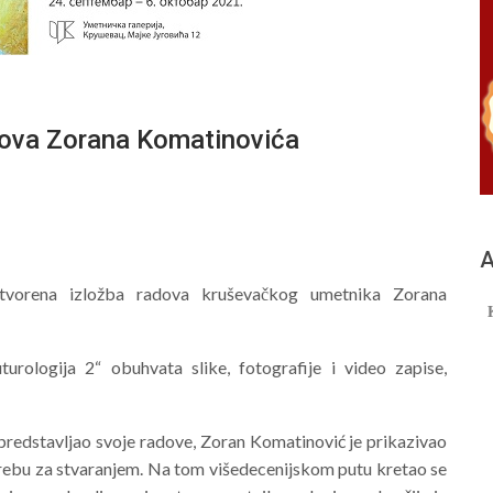
dova Zorana Komatinovića
А
otvorena izložba radova kruševačkog umetnika Zorana
urologija 2“ obuhvata slike, fotografije i video zapise,
 predstavljao svoje radove, Zoran Komatinović je prikazivao
trebu za stvaranjem. Na tom višedecenijskom putu kretao se