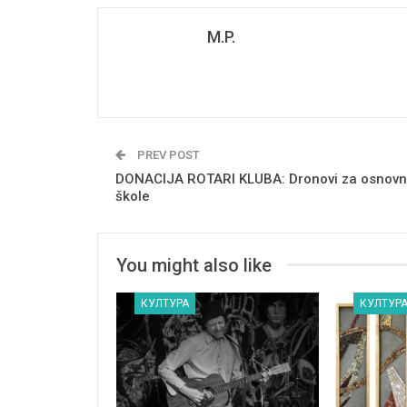
M.P.
PREV POST
DONACIJA ROTARI KLUBA: Dronovi za osnov
škole
You might also like
КУЛТУРА
КУЛТУР