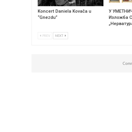
Koncert Daniela Kovača u
У УМЕТНИ
“Gnezdu”
Изложба 
„Нерватур
PREV
NEXT
Comm