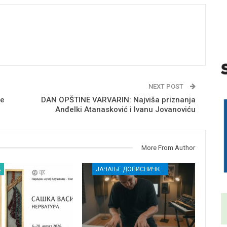
NEXT POST
ne
DAN OPŠTINE VARVARIN: Najviša priznanja
Anđelki Atanasković i Ivanu Jovanoviću
More From Author
А
ЈАЧАЊЕ ДОПИСНИЧКЕ МРЕЖЕ НЕЗАВИСНИХ МЕДИЈА У РАСИНСКОМ ОКРУГУ