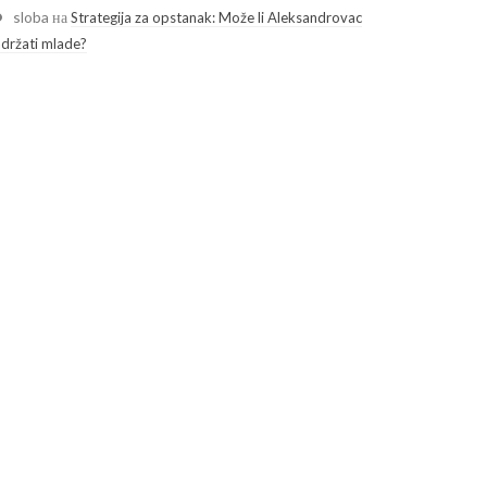
sloba
на
Strategija za opstanak: Može li Aleksandrovac
adržati mlade?