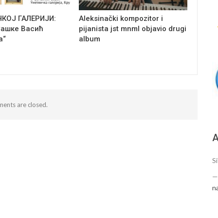
ЧКОЈ ГАЛЕРИЈИ:
Aleksinački kompozitor i
Сашке Васић
pijanista jst mnml objavio drugi
а“
album
ents are closed.
А
Si
n