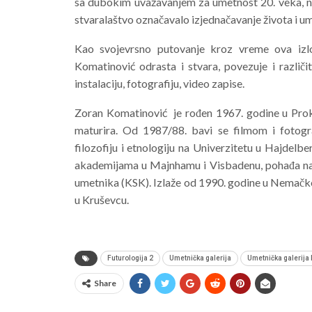
sa dubokim uvažavanjem za umetnost 20. veka, naj
stvaralaštvo označavalo izjednačavanje života i um
Kao svojevrsno putovanje kroz vreme ova izlo
Komatinović odrasta i stvara, povezuje i različi
instalaciju, fotografiju, video zapise.
Zoran Komatinović je rođen 1967. godine u Prok
maturira. Od 1987/88. bavi se filmom i fotogr
filozofiju i etnologiju na Univerzitetu u Hajde
akademijama u Majnhamu i Visbadenu, pohađa na
umetnika (KSK). Izlaže od 1990. godine u Nemačkoj,
u Kruševcu.
Futurologija 2
Umetnička galerija
Umetnička galerija
Share