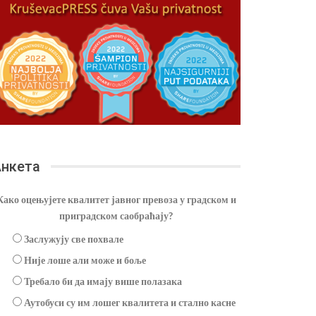
нкета
Како оцењујете квалитет јавног превоза у градском и
приградском саобраћају?
Заслужују све похвале
Није лоше али може и боље
Требало би да имају више полазака
Аутобуси су им лошег квалитета и стално касне