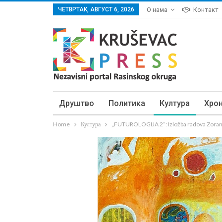
ЧЕТВРТАК, АВГУСТ 6, 2026
О нама
Контакт
Друштво
Политика
Култура
Хро
Home
Култура
„FUTUROLOGIJA 2“: Izložba radova Zora