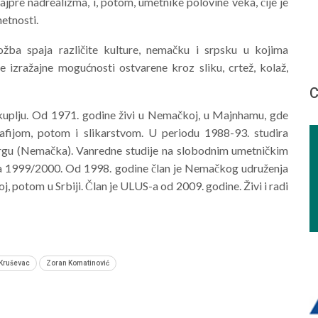
pre nadrealizma, i, potom, umetnike polovine veka, čije je
etnosti.
žba spaja različite kulture, nemačku i srpsku u kojima
te izražajne mogućnosti ostvarene kroz sliku, crtež, kolaž,
С
uplju. Od 1971. godine živi u Nemačkoj, u Majnhamu, gde
afijom, potom i slikarstvom. U periodu 1988-93. studira
lbergu (Nemačka). Vanredne studije na slobodnim umetničkim
 1999/2000. Od 1998. godine član je Nemačkog udruženja
 potom u Srbiji. Član je ULUS-a od 2009. godine. Živi i radi
 Kruševac
Zoran Komatinović