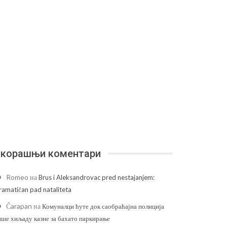
корашњи коментари
Romeo
на
Brus i Aleksandrovac pred nestajanjem:
ramatičan pad nataliteta
Čarapan
на
Комуналци ћуте док саобраћајна полиција
ише хиљаду казне за бахато паркирање