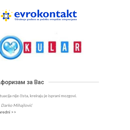
форизам за Вас
tuacija nije čista, kreiraju je isprani mozgovi.
—
Darko Mihajlović
aredni >>