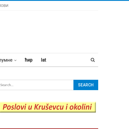
ЛОВИ
лумне
ћир
lat