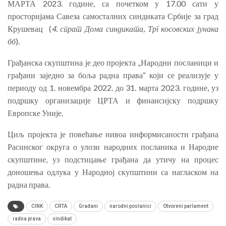
МАРТА 2023. године, са почетком у 17.00 сати у
просторијама Савеза самосталних синдиката Србије за град
Крушевац (
4. спрат Дома синдиката, Трг косовских јунака
бб
).
Грађанска скупштина је део пројекта „Народни посланици и
грађани заједно за боља радна права“ који се реализује у
периоду од 1. новембра 2022. до 31. марта 2023. године, уз
подршку организације ЦРТА и финансијску подршку
Европске Уније.
Циљ пројекта је повећање нивоа информисаности грађана
Расинског округа о улози народних посланика и Народне
скупштине, уз подстицање грађана да утичу на процес
доношења одлука у Народној скупштини са нагласком на
радна права.
CINK
CRTA
Građani
narodni poslanici
Otvoreni parlament
radna prava
sindikat