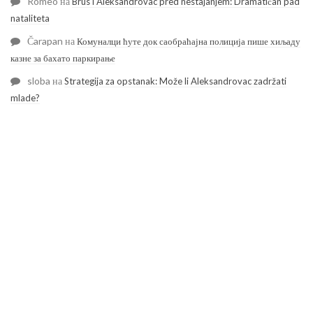
Romeo
на
Brus i Aleksandrovac pred nestajanjem: Dramatičan pad
nataliteta
Čarapan
на
Комуналци ћуте док саобраћајна полиција пише хиљаду
казне за бахато паркирање
sloba
на
Strategija za opstanak: Može li Aleksandrovac zadržati
mlade?