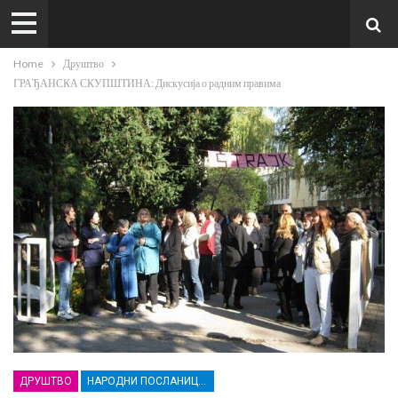
Home
Друштво
ГРАЂАНСКА СКУПШТИНА: Дискусија о радним правима
ДРУШТВО
НАРОДНИ ПОСЛАНИЦИ И ГРАЂАНИ РАСИНСКОГ ОКРУГА ЗАЈЕДНО ЗА БОЉА РАДНА ПРАВА