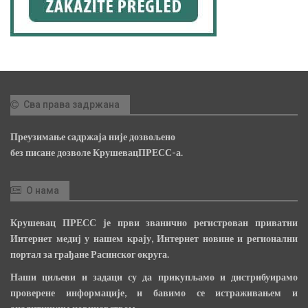
Сва права задржана
Преузимање садржаја није дозвољено
без писане дозволе КрушевацПРЕСС-а.
О нама
Крушевац ПРЕСС је први званично регистрован приватни
Интернет медиј у нашем крају, Интернет новине и регионални
портал за грађане Расинског округа.
Наши циљеви и задаци су да прикупљамо и дистрибуирамо
проверене информације, и бавимо се истраживањем и