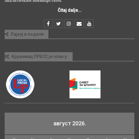
аналитичким новинарством.
Čitaj dalje...
Лајкуј и подели
Крушевац ПРЕСС је члан у:
август 2026.