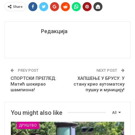
Share
Редакција
PREV POST
NEXT POST
СПОРТСКИ ПРЕГЛЕД:
ХАПШЕЊЕ У БРУСУ: У
Матић шокирао
стану крио аутоматску
шампиона!
пушку и муницију!
You might also like
All
ДРУШТВО