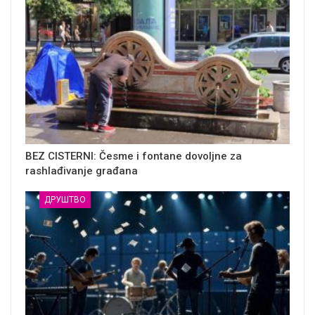
BEZ CISTERNI: Česme i fontane dovoljne za
rashlađivanje građana
ДРУШТВО