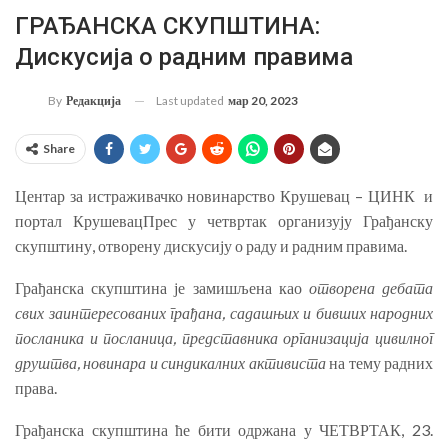
ГРАЂАНСКА СКУПШТИНА:
Дискусија о радним правима
Last updated
мар 20, 2023
By
Редакција
Share
Центар за истраживачко новинарство Крушевац – ЦИНК и
портал КрушевацПрес у четвртак организују Грађанску
скупштину, отворену дискусију о раду и радним правима.
Грађанска скупштина је замишљена као
отворена дебата
свих заинтересованих грађана, садашњих и бивших народних
посланика и посланица, представника организација цивилног
друштва, новинара и синдикалних активиста
на тему радних
права.
Грађанска скупштина ће бити одржана у ЧЕТВРТАК, 23.