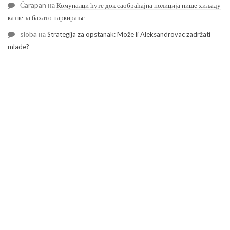
Čarapan
на
Комуналци ћуте док саобраћајна полиција пише хиљаду
казне за бахато паркирање
sloba
на
Strategija za opstanak: Može li Aleksandrovac zadržati
mlade?