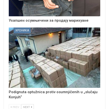
Ухапшен осумњичени за продају марихуане
ХРОНИКА
Podignuta optužnica protiv osumnjičenih u „slučaju
Konjuh“
PREV
NEXT