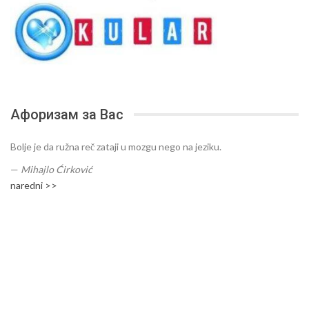
Афоризам за Вас
Bolje je da ružna reč zataji u mozgu nego na jeziku.
—
Mihajlo Ćirković
naredni >>