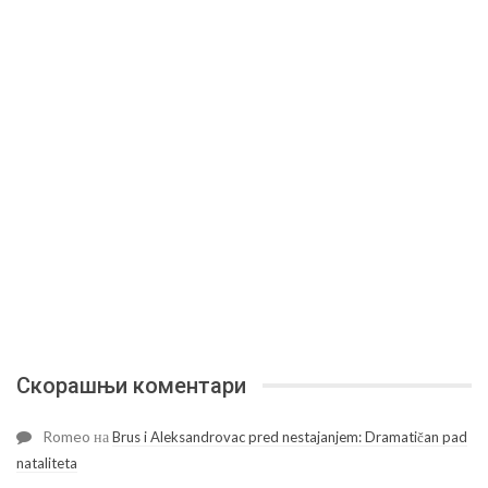
Скорашњи коментари
Romeo
на
Brus i Aleksandrovac pred nestajanjem: Dramatičan pad
nataliteta