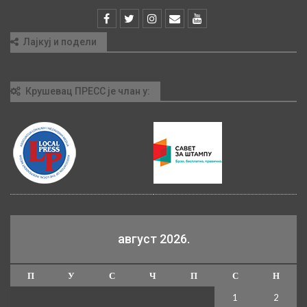
Лајкуј и подели
Крушевац ПРЕСС је члан у:
август 2026.
П
У
С
Ч
П
С
Н
1
2