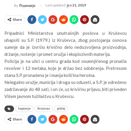
Last updated
јул 21, 2019
By
Редакција
Share
Pripadnici Ministarstva unutrašnjih poslova u Kruševcu
uhapsili su S.P. (1979.) iz Kruševca, zbog postojanja osnova
sumnje da je izvršio krivično delo nedozvoljena proizvodnja,
držanje, nošenje i promet oružja i eksplozivnih materija.
Policija je na ulici u centru grada kod osumnjičenog pronašla
revolver i 12 metaka, koje je držao bez odobrenja. Pretresom
stana S.P. pronađena je i manja količina heroina.
Nelegalno oružje, municija i droga su oduzeti, a S.P. je određeno
zadržavanje do 48 sati, i on će, uz krivičnu prijavu, biti priveden
Višem javnom tužilaštvu u Kruševcu.
hapšenje
Kruševac
pištolj
Share