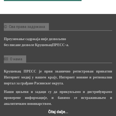
Сва права задржана
Преузимање садржаја није дозвољено
без писане дозволе КрушевацПРЕСС-а.
О нама
Крушевац ПРЕСС је први званично регистрован приватни
Интернет медиј у нашем крају, Интернет новине и регионални
портал за грађане Расинског округа.
Наши циљеви и задаци су да прикупљамо и дистрибуирамо
проверене информације, и бавимо се истраживањем и
аналитичким новинарством.
Čitaj dalje...