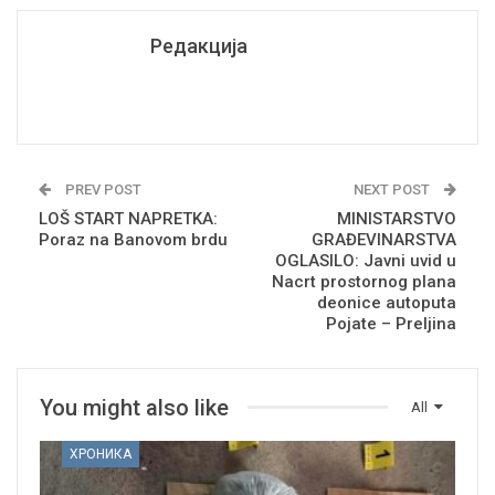
Редакција
PREV POST
NEXT POST
LOŠ START NAPRETKA:
MINISTARSTVO
Poraz na Banovom brdu
GRAĐEVINARSTVA
OGLASILO: Javni uvid u
Nacrt prostornog plana
deonice autoputa
Pojate – Preljina
You might also like
All
ХРОНИКА