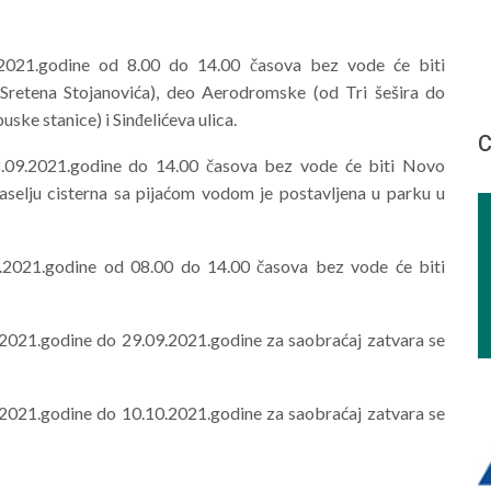
.2021.godine od 8.00 do 14.00
časova bez vode će biti
Sretena Stojanovića), deo Aerodromske (od Tri šešira do
e stanice) i Sinđelićeva ulica.
С
.09.2021.godine do 14.00
časova bez vode će biti Novo
aselju cisterna sa pijaćom vodom je postavljena u parku u
9.2021.godine od 08.00 do
14.00 časova bez vode će biti
.2021.godine do
29.09.2021.godine za saobraćaj zatvara se
.2021.godine do
10.10.2021.godine za saobraćaj zatvara se