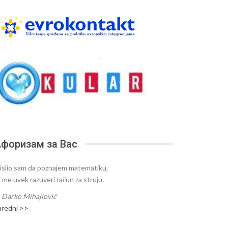
форизам за Вас
islio sam da poznajem matematiku,
i me uvek razuveri račun za struju.
—
Darko Mihajlović
aredni >>