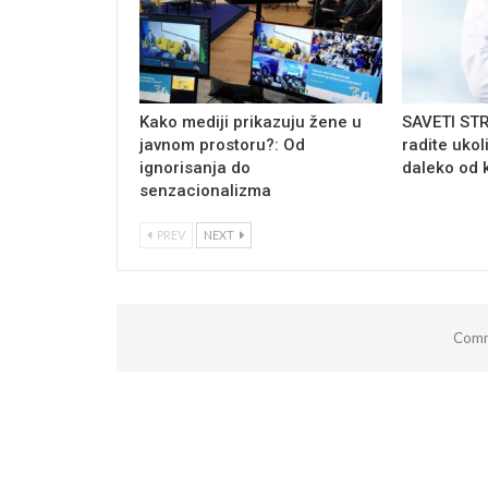
Kako mediji prikazuju žene u
SAVETI ST
javnom prostoru?: Od
radite ukol
ignorisanja do
daleko od 
senzacionalizma
PREV
NEXT
Comm