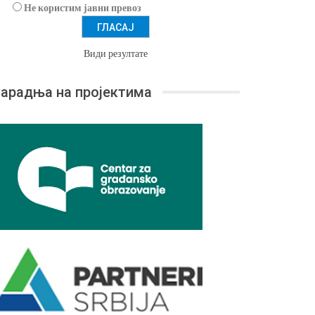
Не користим јавни превоз
Види резултате
арадња на пројектима