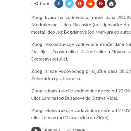
Share
Zbog kvara na vodovodnoj mreži dana 28.09
Mudrakovac – deo Rasinske (od Lipovačke do
mosta); deo Jug
Bogdanove (od Merkura do autobusk
Zbog rekonstrukcije vodovodne mreže dana 28
Naselje – Župska ulica. Za korisnike u Novom
n
Svetosavskoj
ulici.
Zbog izrade vodovodnog priključka dana 28.0
Železnička i prateće ulice.
Zbog rekonstrukcije vodovodne mreže od 22.09
ulica Lomina (od Dušanove do
Ostrva Vida).
Zbog rekonstrukcije vodovodne mreže od 27.09
ulica Lomina (od Ostrva Vida
do Žičke).
isključenja
JKP Vodovod