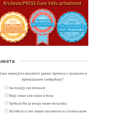
нкета
Како оцењујете квалитет јавног превоза у градском и
приградском саобраћају?
Заслужују све похвале
Није лоше али може и боље
Требало би да имају више полазака
Аутобуси су им лошег квалитета и стално касне