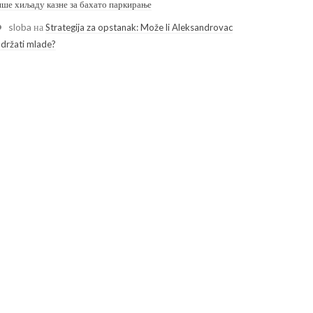
ише хиљаду казне за бахато паркирање
sloba
на
Strategija za opstanak: Može li Aleksandrovac
adržati mlade?