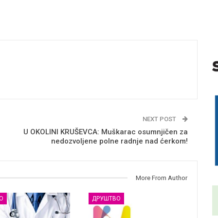
NEXT POST
U OKOLINI KRUŠEVCA: Muškarac osumnjičen za
nedozvoljene polne radnje nad ćerkom!
More From Author
О
ДРУШТВО