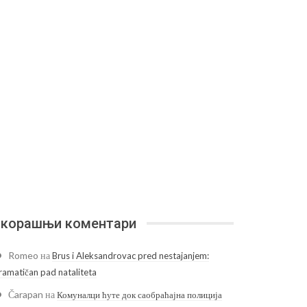
корашњи коментари
Romeo
на
Brus i Aleksandrovac pred nestajanjem:
ramatičan pad nataliteta
Čarapan
на
Комуналци ћуте док саобраћајна полиција