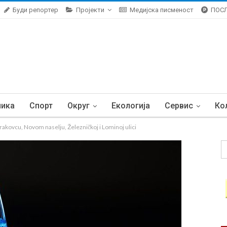
Буди репортер
Пројекти
Медијска писменост
ПОС
ника
Спорт
Округ
Екологија
Сервис
Ко
kovcu, Novom naselju, Železničkoj i Lominoj ulici