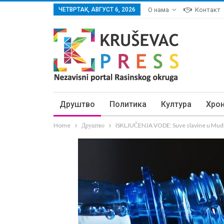
ЧЕТВРТАК, АВГУСТ 6, 2026
О нама
Контакт
Друштво
Политика
Култура
Хро
Home
Друштво
ISKLJUČENJA VODE: Suve slavine u Mudra