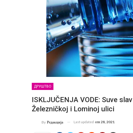
ДРУШТВО
ISKLJUČENJA VODE: Suve slavi
Železničkoj i Lominoj ulici
Last updated
сеп 28, 2021
By
Редакција