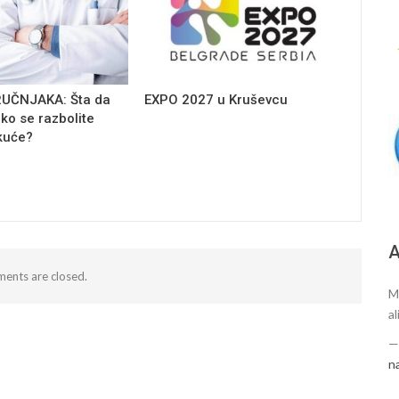
RUČNJAKA: Šta da
EXPO 2027 u Kruševcu
iko se razbolite
kuće?
А
ents are closed.
M
al
n