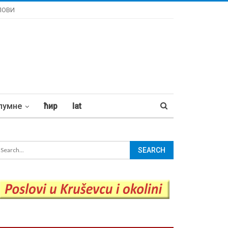
ЛОВИ
лумне
ћир
lat