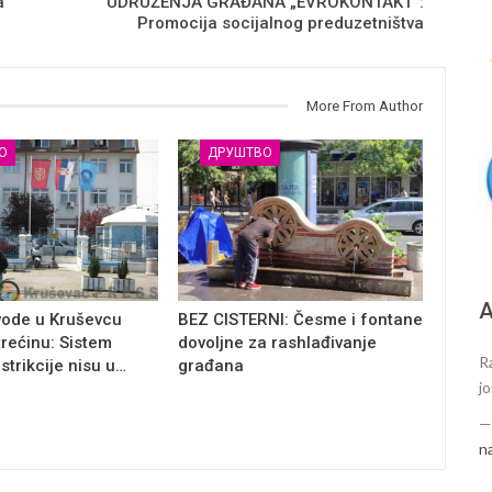
a
UDRUŽENJA GRAĐANA „EVROKONTAKT“:
Promocija socijalnog preduzetništva
More From Author
О
ДРУШТВО
А
vode u Kruševcu
BEZ CISTERNI: Česme i fontane
trećinu: Sistem
dovoljne za rashlađivanje
R
estrikcije nisu u…
građana
j
n