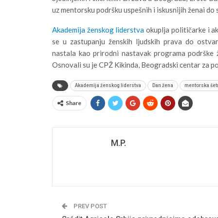
uz mentorsku podršku uspešnih i iskusnijih ženai do
Akademija ženskog liderstva
okuplja političarke i a
se u zastupanju ženskih ljudskih prava do ostva
nastala kao prirodni nastavak programa podrške 
Osnovali su je CPŽ Kikinda, Beogradski centar za p
Akademija ženskog liderstva
Dan žena
mentorska šet
Share
M.P.
PREV POST