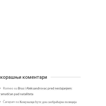
корашњи коментари
Romeo
на
Brus i Aleksandrovac pred nestajanjem:
ramatičan pad nataliteta
Čarapan
на
Комуналци ћуте док саобраћајна полиција