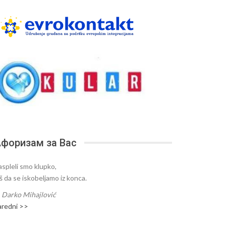
форизам за Вас
aspleli smo klupko,
oš da se iskobeljamo iz konca.
—
Darko Mihajlović
aredni >>