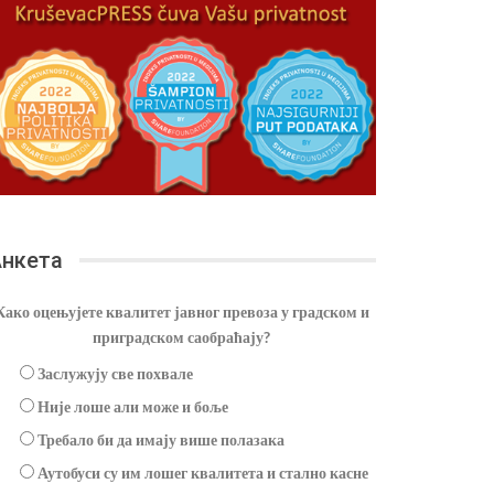
нкета
Како оцењујете квалитет јавног превоза у градском и
приградском саобраћају?
Заслужују све похвале
Није лоше али може и боље
Требало би да имају више полазака
Аутобуси су им лошег квалитета и стално касне