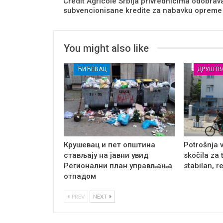
Crédit Agricole Srbija privrednicima odobrav
subvencionisane kredite za nabavku opreme
You might also like
ЋИЋЕВАЦ
ДРУШТВ
Крушевац и пет општина
Potrošnja 
стављају на јавни увид
skočila za 
Регионални план управљања
stabilan, r
отпадом
PREV
NEXT