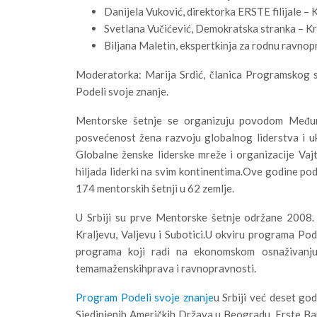
Danijela Vuković, direktorka ERSTE filijale – 
Svetlana Vučićević, Demokratska stranka – K
Biljana Maletin, ekspertkinja za rodnu ravnop
Moderatorka: Marija Srdić, članica Programskog 
Podeli svoje znanje.
Mentorske šetnje se organizuju povodom Međun
posvećenost žena razvoju globalnog liderstva i u
Globalne ženske liderske mreže i organizacije Vajta
hiljada liderki na svim kontinentima.Ove godine po
174 mentorskih šetnji u 62 zemlje.
U Srbiji su prve Mentorske šetnje održane 2008.
Kraljevu, Valjevu i Subotici.U okviru programa Pod
programa koji radi na ekonomskom osnaživanju 
temamaženskihprava i ravnopravnosti.
Program Podeli svoje znanje
u Srbiji već deset go
Sjedinjenih Američkih Država u Beogradu, Erste Ban