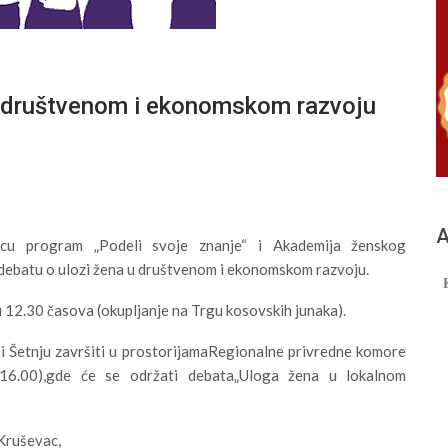
 društvenom i ekonomskom razvoju
А
u program „Podeli svoje znanje“ i Akademija ženskog
 debatu o ulozi žena u društvenom i ekonomskom razvoju.
u 12.30 časova (okupljanje na Trgu kosovskih junaka).
i Šetnju završiti u prostorijamaRegionalne privredne komore
16.00),gde će se održati debata„Uloga žena u lokalnom
Kruševac,