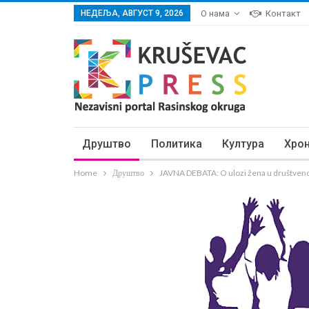
НЕДЕЉА, АВГУСТ 9, 2026
О нама
Контакт
Друштво
Политика
Култура
Хро
Home
Друштво
JAVNA DEBATA: O ulozi žena u društve