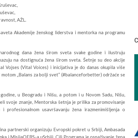
Kruševac,
ruševac,
ravnost, AŽL.
saveta Akademije ženskog liderstva i mentorka na programu
С
arodnog dana žena širom sveta svake godine i ilustruju
kazuju na dostignuća žena širom sveta. Šetnje su deo akcije
l Vojses (Vital Voices) i inicijativa je do danas okupila više
d motom „Balans za bolji svet“ (#balanceforbetter) održaće se
 godine, u Beogradu i Nišu, a potom i u Novom Sadu, Nišu,
eli svoje znanje, Mentorska šetnja je prilika za promovisanje
i profesionalnom usavršavanju žena irazmenimišljenja o
dina partnerski organizuju Evropski pokret u Srbiji, Ambasada
ka i MisijaOEBS-a uSrbiji. Cilj Programa je osnaživanje žena