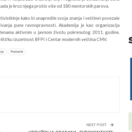
 sada je kroz njega prošlo više od 180 mentorskih parova.
ktivistkinje kako bi unapredile svoja znanja i veštinei povezale
rivanja pune ravnopravnosti. Akademija je kao organizacija
ženama aktivnim u javnom životu pokrenutog 2011. godine.
olitičku izuzetnost BFPI i Centar modernih veština CMV.
nja
Peščanik
NEXT POST