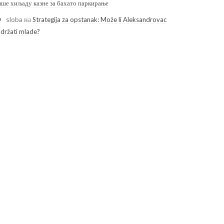
ише хиљаду казне за бахато паркирање
sloba
на
Strategija za opstanak: Može li Aleksandrovac
adržati mlade?