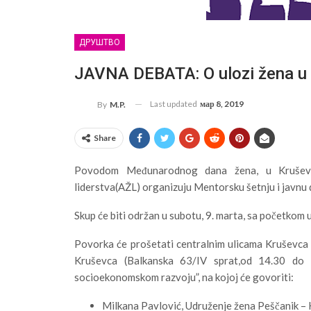
ДРУШТВО
JAVNA DEBATA: O ulozi žena u
Last updated
мар 8, 2019
By
M.P.
Share
Povodom Međunarodnog dana žena, u Kruševc
liderstva(AŽL) organizuju Mentorsku šetnju i javnu
Skup će biti održan u subotu, 9. marta, sa početkom 
Povorka će prošetati centralnim ulicama Kruševca 
Kruševca (Balkanska 63/IV sprat,od 14.30 do 
socioekonomskom razvoju”, na kojoj će govoriti:
Milkana Pavlović, Udruženje žena Peščanik – 