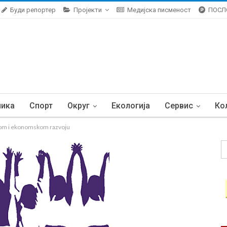
Буди репортер
Пројекти
Медијска писменост
ПОСЛ
ника
Спорт
Округ
Екологија
Сервис
Ко
nom i ekonomskom razvoju