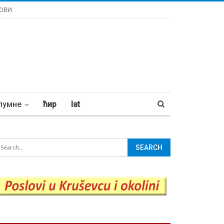
ОВИ
лумне
ћир
lat