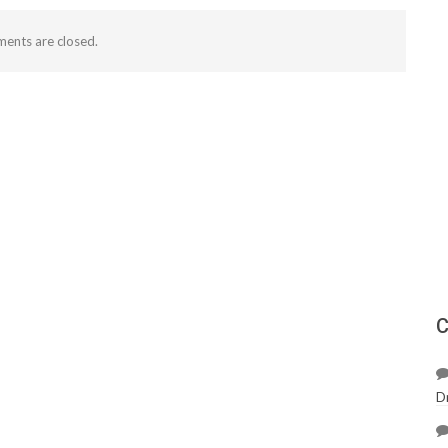
ents are closed.
С
D