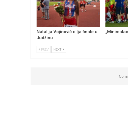
Natalija Vojinović cilja finale u
„Minimalac
Judžinu
PREV
NEXT
Comm