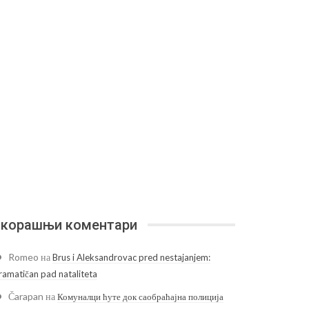
корашњи коментари
Romeo
на
Brus i Aleksandrovac pred nestajanjem:
ramatičan pad nataliteta
Čarapan
на
Комуналци ћуте док саобраћајна полиција