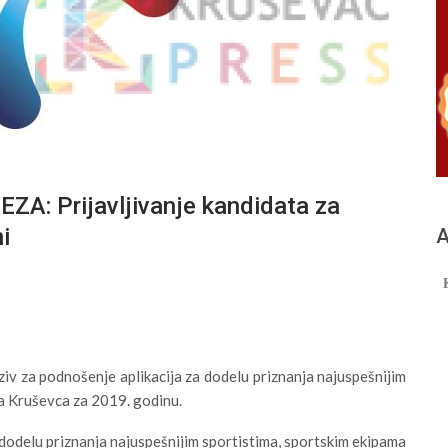
: Prijavljivanje kandidata za
i
А
iv za podnošenje aplikacija za dodelu priznanja najuspešnijim
ma Kruševca za 2019. godinu.
 dodelu priznanja najuspešnijim sportistima, sportskim ekipama