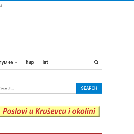
И
лумне
ћир
lat