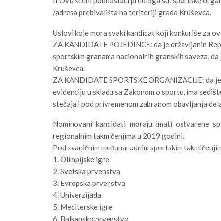
II Ovlašćeni podnosioci predloga su: sportske organiz
/adresa prebivališta na teritoriji grada Kruševca.
Uslovi koje mora svaki kandidat koji konkuriše za ov
ZA KANDIDATE POJEDINCE: da je državljanin Republik
sportskim granama nacionalnih granskih saveza, da je
Kruševca.
ZA KANDIDATE SPORTSKE ORGANIZACIJE: da je regi
evidenciju u skladu sa Zakonom o sportu, ima sedište 
stečaja i pod privremenom zabranom obavljanja dela
Nominovani kandidati moraju imati ostvarene spo
regionalnim takmičenjima u 2019 godini.
Pod zvaničnim međunarodnim sportskim takmičenji
1. Olimpijske igre
2. Svetska prvenstva
3. Evropska prvenstva
4. Univerzijada
5. Mediterske igre
6. Balkansko prvenstvo