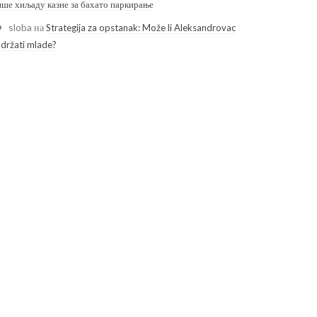
ише хиљаду казне за бахато паркирање
sloba
на
Strategija za opstanak: Može li Aleksandrovac
adržati mlade?