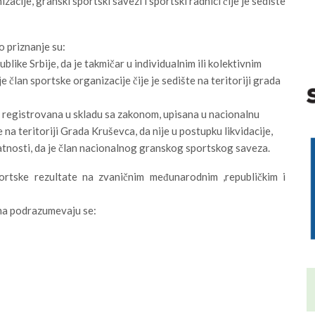
acije, granski sportski savezi i sportski radnici čije je sedište
o priznanje su:
e Srbije, da je takmičar u individualnim ili kolektivnim
 član sportske organizacije čije je sedište na teritoriji grada
strovana u skladu sa zakonom, upisana u nacionalnu
na teritoriji Grada Kruševca, da nije u postupku likvidacije,
tnosti, da je član nacionalnog granskog sportskog saveza.
rtske rezultate na zvaničnim međunarodnim ,republičkim i
ma podrazumevaju se: