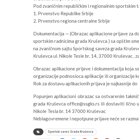
Pod zvaničnim republičkim i regionalnim sportskim
1. Prvenstvo Republike Srbije
2. Prvenstvo regiona centralne Srbije
Dokumentacija — (Obrazac aplikacione prijave za do
sportskim radnicima grada Kruševca ) sa opštim sm
na zvaničnom sajtu Sportskog saveza grada Kruševca
Kruševca ul. Nikole Tesle br. 14, 37000 Kruševac , 
Obrazac aplikacione prijeve i dokumentacija koja se
organizacije podnosioca aplikacije ili organizacije k
Rok za dostavu aplikacionih prijava je najkasnije d
Popunjen aplikacioni obrazac sa ostvarenim takmič
grada Kruševca office@ssgks.rs ili dostaviti lično
Nikole Tesla br. 14 37000 Kruševac
Neblagovremene i nepotpune prijave neće se razmat
Sportski savez Grada Kruševca