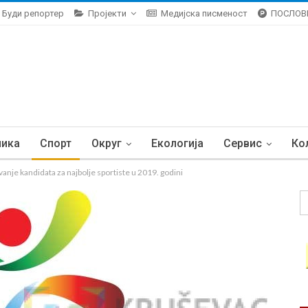
Буди репортер
Пројекти
Медијска писменост
ПОСЛОВ
ника
Спорт
Округ
Екологија
Сервис
Ко
je kandidata za najbolje sportiste u 2019. godini