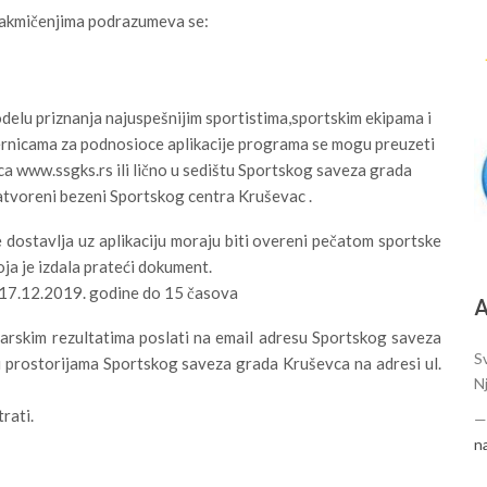
 takmičenjima podrazumeva se:
delu priznanja najuspešnijim sportistima,sportskim ekipama i
ernicama za podnosioce aplikacije programa se mogu preuzeti
 www.ssgks.rs ili lično u sedištu Sportskog saveza grada
zatvoreni bezeni Sportskog centra Kruševac .
 dostavlja uz aplikaciju moraju biti overeni pečatom sportske
oja je izdala prateći dokument.
o 17.12.2019. godine do 15 časova
А
arskim rezultatima poslati na email adresu Sportskog saveza
S
 u prostorijama Sportskog saveza grada Kruševca na adresi ul.
N
rati.
n