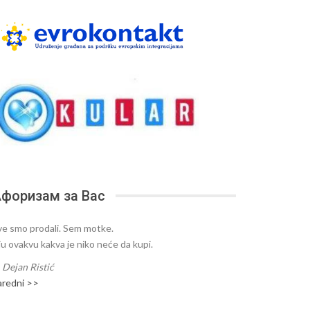
форизам за Вас
ve smo prodali. Sem motke.
ju ovakvu kakva je niko neće da kupi.
—
Dejan Ristić
aredni >>