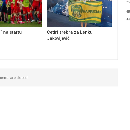
п
z
“ na startu
Četiri srebra za Lenku
Jakovljević
ents are closed.