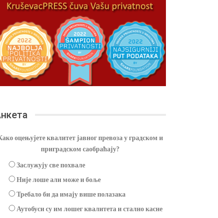
нкета
Како оцењујете квалитет јавног превоза у градском и
приградском саобраћају?
Заслужују све похвале
Није лоше али може и боље
Требало би да имају више полазака
Аутобуси су им лошег квалитета и стално касне