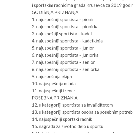
i sportskim radnicima grada Kruševca za 2019 godi
GODIŠNjA PRIZNANjA
1. najuspešniji sportista – pionir
2. najuspešniji sportista – pionirka
3. najuspešjiji sportista – kadet
4. najuspešniji sportista – kadetkinja
5. najuspešniji sportista – junior
6. najuspešniji sportista – juniorka
7. najuspešniji sportista – senior
8. najuspešniji sportista – seniorka
9. najuspešnija ekipa
10. najuspešnija mlada
11. najuspešniji trener
POSEBNA PRIZNANjA
12. u kategoriji sportista sa invaliditetom
13. u kategoriji sportista osoba sa posebnim potreb
14. najuspešniji sportski radnik
15. nagrada za životno delo u sportu