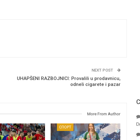
NEXT POST
UHAPŠENI RAZBOJNICI: Provalili u prodavnicu,
odneli cigarete i pazar
С
More From Author
D
СПОРТ