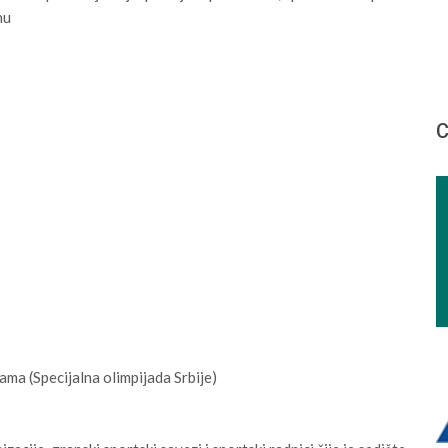
nu
С
ama (Specijalna olimpijada Srbije)