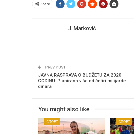
Share
J. Marković
PREV POST
JAVNA RASPRAVA O BUDŽETU ZA 2020.
GODINU: Planirano više od četiri milijarde
dinara
You might also like
СПОРТ
СПОРТ