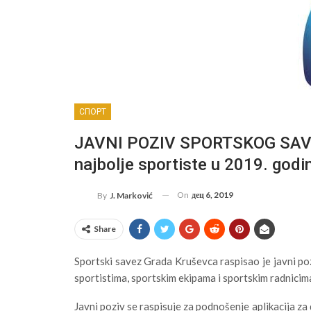
СПОРТ
JAVNI POZIV SPORTSKOG SAVEZA
najbolje sportiste u 2019. godin
On
дец 6, 2019
By
J. Marković
Share
Sportski savez Grada Kruševca raspisao je javni poz
sportistima, sportskim ekipama i sportskim radnici
Javni poziv se raspisuje za podnošenje aplikacija za