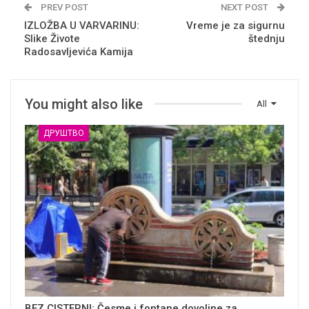
PREV POST
NEXT POST
IZLOŽBA U VARVARINU:
Vreme je za sigurnu
Slike Živote
štednju
Radosavljevića Kamija
You might also like
All
ДРУШТВО
BEZ CISTERNI: Česme i fontane dovoljne za