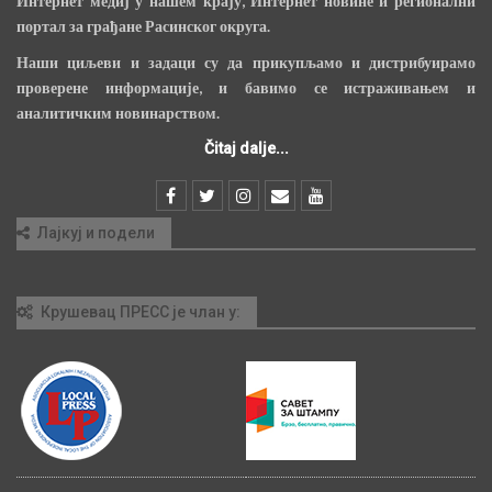
Интернет медиј у нашем крају, Интернет новине и регионални
портал за грађане Расинског округа.
Наши циљеви и задаци су да прикупљамо и дистрибуирамо
проверене информације, и бавимо се истраживањем и
аналитичким новинарством.
Čitaj dalje...
Лајкуј и подели
Крушевац ПРЕСС је члан у: