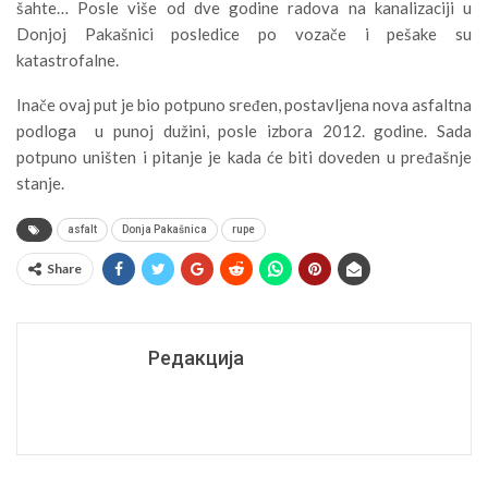
šahte… Posle više od dve godine radova na kanalizaciji u
Donjoj Pakašnici posledice po vozače i pešake su
katastrofalne.
Inače ovaj put je bio potpuno sređen, postavljena nova asfaltna
podloga u punoj dužini, posle izbora 2012. godine. Sada
potpuno uništen i pitanje je kada će biti doveden u pređašnje
stanje.
asfalt
Donja Pakašnica
rupe
Share
Редакција