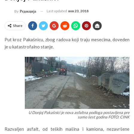
Last updated
нов 23, 2018
By
Редакција
Share
Put kroz Pakašnicu, zbog radova koji traju mesecima, doveden
je u katastrofalno stanje.
U Donjoj Pakašnici je nova asfaltna podloga postavljena pre
samo šest godina FOTO: CINK
Razvaljen asfalt, od teških mašina i kamiona, nezavršene