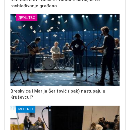
rashlađivanje građana
ДРУШТВО
Breskvica i Marija Šerifović (ipak) nastupaju u
Kruševcu!?
MEDIALIT