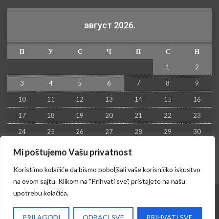
август 2026.
П
У
С
Ч
П
С
Н
1
2
3
4
5
6
7
8
9
10
11
12
13
14
15
16
17
18
19
20
21
22
23
24
25
26
27
28
29
30
31
Mi poštujemo Vašu privatnost
« јул
Koristimo kolačiće da bismo poboljšali vaše korisničko iskustvo
na ovom sajtu. Klikom na "Prihvati sve", pristajete na našu
upotrebu kolačića.
© 2026 - Kruševac PRESS. Sva prava zadržana.
PRILAGODI
ODBACI SVE
PRIHVATI SVE
Izrada sajta i hosting:
Hosting-Srbija