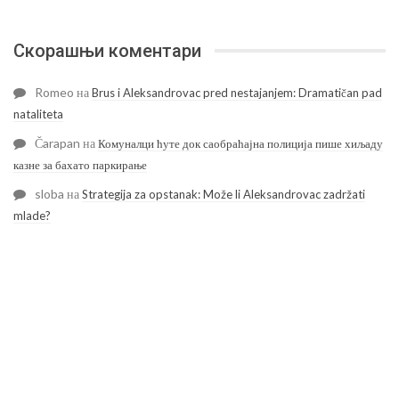
Скорашњи коментари
Romeo
на
Brus i Aleksandrovac pred nestajanjem: Dramatičan pad
nataliteta
Čarapan
на
Комуналци ћуте док саобраћајна полиција пише хиљаду
казне за бахато паркирање
sloba
на
Strategija za opstanak: Može li Aleksandrovac zadržati
mlade?