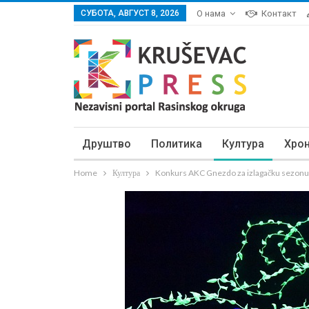
СУБОТА, АВГУСТ 8, 2026
О нама
Контакт
Друштво
Политика
Култура
Хро
Home
Култура
Konkurs AKC Gnezdo za izlagačku sezonu