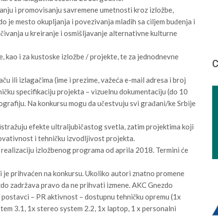
anju i promovisanju savremene umetnosti kroz izložbe,
zdo je mesto okupljanja i povezivanja mladih sa ciljem buđenja i
učivanja u kreiranje i osmišljavanje alternativne kulturne
, kao i za kustoske izložbe / projekte, te za jednodnevne
С
aču ili izlagačima (ime i prezime, važeća e-mail adresa i broj
ničku specifikaciju projekta – vizuelnu dokumentaciju (do 10
biografiju. Na konkursu mogu da učestvuju svi građani/ke Srbije
istražuju efekte ultraljubičastog svetla
, zatim projektima koji
ovativnost i tehničku izvodljivost projekta.
 realizaciju izložbenog programa od aprila 2018. Termini će
ji je prihvaćen na konkursu. Ukoliko autori znatno promene
zdo zadržava pravo da ne prihvati izmene.
AKC Gnezdo
ri postavci – PR aktivnost – dostupnu tehničku opremu (1x
stem 3.1, 1x stereo system 2.2, 1x laptop, 1 x personalni