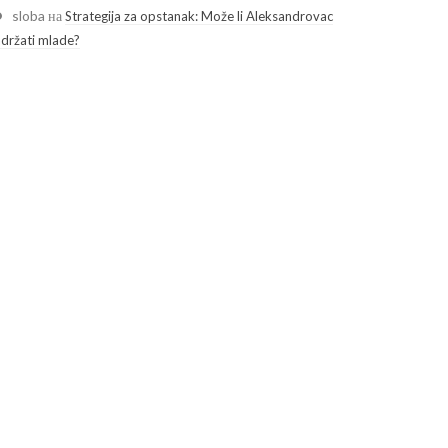
sloba
на
Strategija za opstanak: Može li Aleksandrovac
adržati mlade?