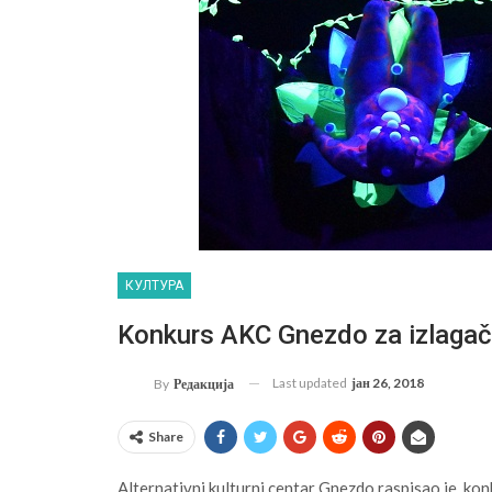
КУЛТУРА
Konkurs AKC Gnezdo za izlaga
Last updated
јан 26, 2018
By
Редакција
Share
Alternativni kulturni centar Gnezdo
raspisao je kon