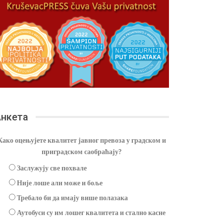
нкета
Како оцењујете квалитет јавног превоза у градском и
приградском саобраћају?
Заслужују све похвале
Није лоше али може и боље
Требало би да имају више полазака
Аутобуси су им лошег квалитета и стално касне