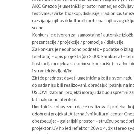
AKC Gnezdo
je umetnički prostor namenjen oživljav
festivale, svirke, bioskop, diskusije i radionice. Gne
razvijanja njihovih kulturnih potreba i njihovog uklj
scene.
Konkurs je otvoren za: samostalne i autorske izložbe
prezentacije / projekcije / promocije / diskusije.
Za konkurs je neophodno podneti
: – podatke o izlag
telefona) – opis projekta (do 2.000 karaktera) – teh
ilustracija projekta sa kojim se konkuriše) – radnu 
i strani državljani/ke.
Žiri će prednost davati umetnicima
koji u svom radu 
do sada nisu bili realizovani, obraćajući pažnju na in
USLOVI
Izabrani projekti moraju da budu spremni za
biti naknadno utvrđeni.
Umetnici se obavezuju da će realizovati projekat ko
odobreni projekat, Alternativni kulturni centar Gne
obezbeđuje
: – galerijski prostor – stručnu pomoć p
projektor, UV hp led reflektor 20w x 4, 1x stereo sy