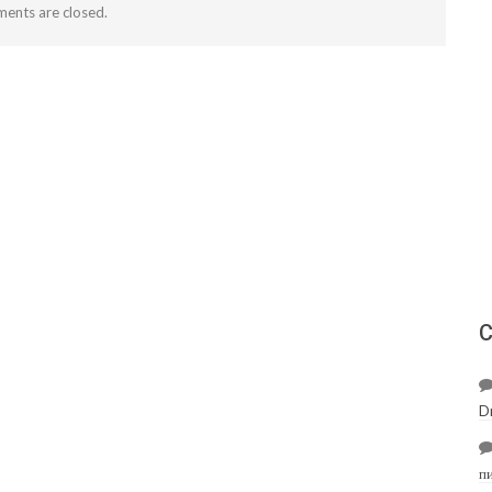
ents are closed.
С
D
п