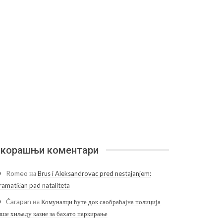
корашњи коментари
Romeo
на
Brus i Aleksandrovac pred nestajanjem:
ramatičan pad nataliteta
Čarapan
на
Комуналци ћуте док саобраћајна полиција
ише хиљаду казне за бахато паркирање