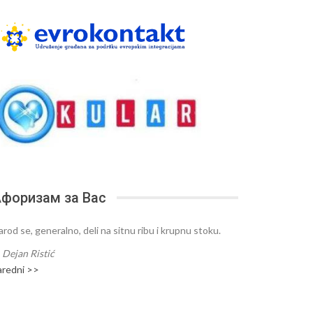
форизам за Вас
arod se, generalno, deli na sitnu ribu i krupnu stoku.
—
Dejan Ristić
aredni >>