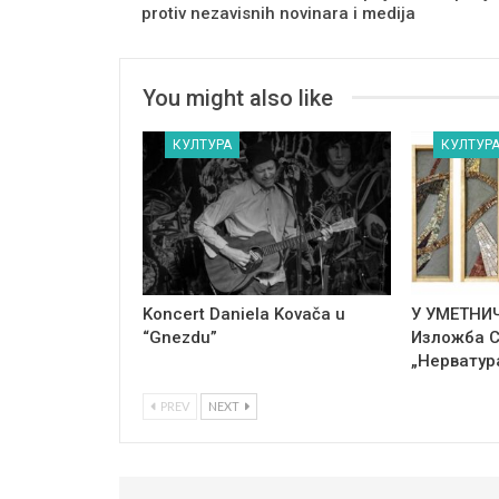
protiv nezavisnih novinara i medija
You might also like
КУЛТУРА
КУЛТУР
Koncert Daniela Kovača u
У УМЕТНИ
“Gnezdu”
Изложба 
„Нерватур
PREV
NEXT