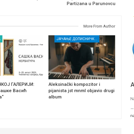
Partizana u Parunovcu
More From Author
А
ЈАЧАЊЕ ДОПИСНИЧКЕ МРЕЖЕ НЕЗАВИСНИХ МЕДИЈА У РАСИНСКОМ ОКРУГУ
А
ЧКОЈ ГАЛЕРИЈИ:
Aleksinački kompozitor i
Сашке Васић
pijanista jst mnml objavio drugi
а“
album
N
n