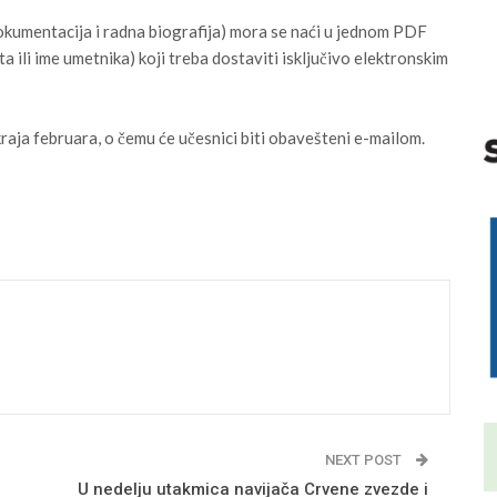
okumentacija i radna biografija) mora se naći u jednom PDF
ili ime umetnika) koji treba dostaviti isključivo elektronskim
kraja februara, o čemu će učesnici biti obavešteni e-mailom.
NEXT POST
U nedelju utakmica navijača Crvene zvezde i