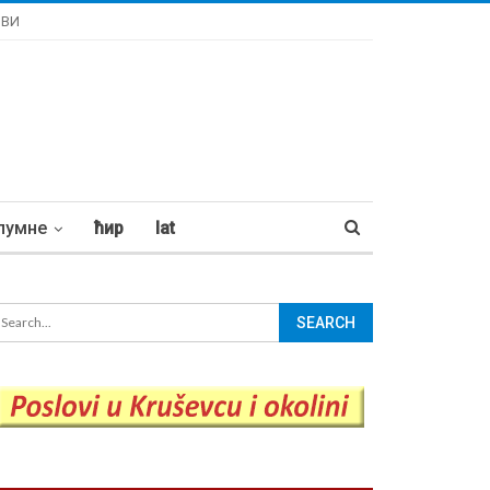
ОВИ
лумне
ћир
lat