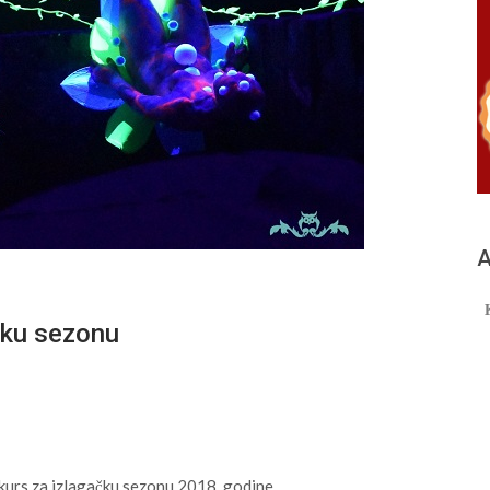
А
čku sezonu
kurs za izlagačku sezonu 2018. godine.