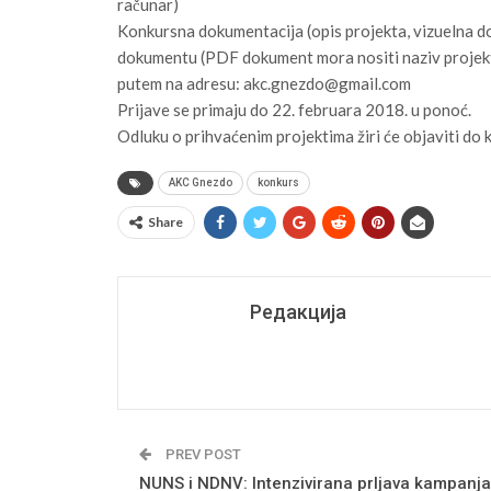
računar)
Konkursna dokumentacija (opis projekta, vizuelna d
dokumentu (PDF dokument mora nositi naziv projekta 
putem na adresu: akc.gnezdo@gmail.com
Prijave se primaju do 22. februara 2018. u ponoć.
Odluku o prihvaćenim projektima žiri će objaviti do 
AKC Gnezdo
konkurs
Share
Редакција
PREV POST
NUNS i NDNV: Intenzivirana prljava kampanja