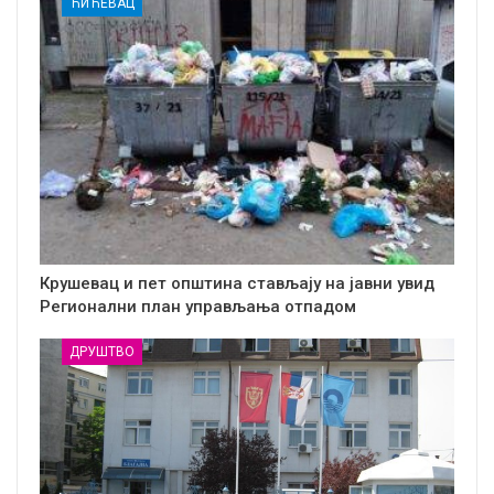
ЋИЋЕВАЦ
Крушевац и пет општина стављају на јавни увид
Регионални план управљања отпадом
ДРУШТВО