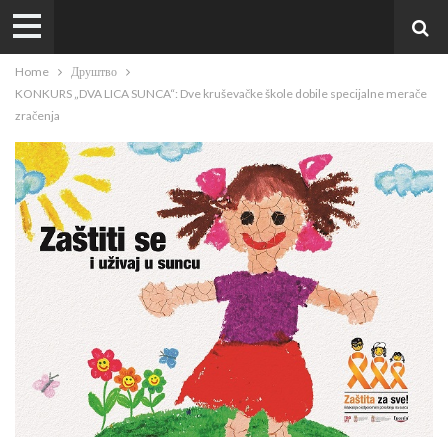
Home
Друштво
KONKURS „DVA LICA SUNCA“: Dve kruševačke škole dobile specijalne merače
zračenja