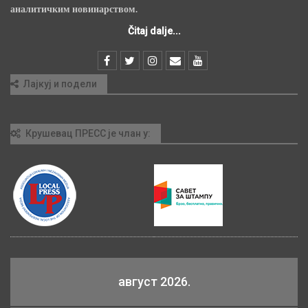
аналитичким новинарством.
Čitaj dalje...
Лајкуј и подели
Крушевац ПРЕСС је члан у:
август 2026.