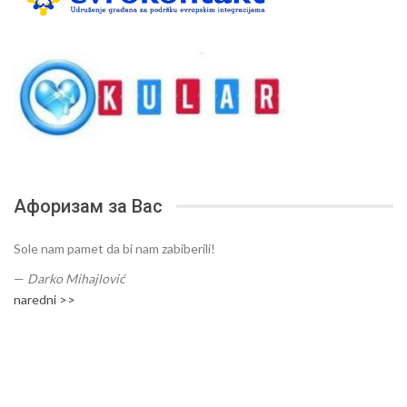
Афоризам за Вас
Sole nam pamet da bi nam zabiberili!
—
Darko Mihajlović
naredni >>