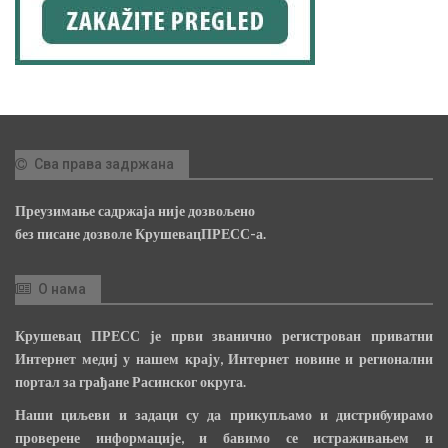
Сва права задржана
Преузимање садржаја није дозвољено
без писане дозволе КрушевацПРЕСС-а.
О нама
Крушевац ПРЕСС је први званично регистрован приватни
Интернет медиј у нашем крају, Интернет новине и регионални
портал за грађане Расинског округа.
Наши циљеви и задаци су да прикупљамо и дистрибуирамо
проверене информације, и бавимо се истраживањем и