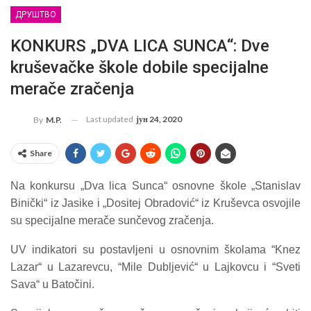
ДРУШТВО
KONKURS „DVA LICA SUNCA“: Dve
kruševačke škole dobile specijalne
merače zračenja
Last updated
јун 24, 2020
By
M.P.
Share
Na konkursu „Dva lica Sunca“ osnovne škole „Stanislav
Binički“ iz Jasike i „Dositej Obradović“ iz Kruševca osvojile
su specijalne merače sunčevog zračenja.
UV indikatori su postavljeni u osnovnim školama “Knez
Lazar“ u Lazarevcu, “Mile Dubljević“ u Lajkovcu i “Sveti
Sava“ u Batočini.