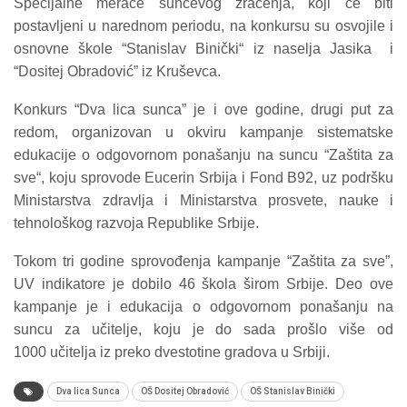
Specijalne merače sunčevog zračenja, koji će biti
postavljeni u narednom periodu, na konkursu su osvojile i
osnovne škole “Stanislav Binički“ iz naselja Jasika i
“Dositej Obradović” iz Kruševca.
Konkurs “Dva lica sunca” je i ove godine, drugi put za
redom, organizovan u okviru kampanje sistematske
edukacije o odgovornom ponašanju na suncu “Zaštita za
sve“, koju sprovode Eucerin Srbija i Fond B92, uz podršku
Ministarstva zdravlja i Ministarstva prosvete, nauke i
tehnološkog razvoja Republike Srbije.
Tokom tri godine sprovođenja kampanje “Zaštita za sve”,
UV indikatore je dobilo 46 škola širom Srbije. Deo ove
kampanje je i edukacija o odgovornom ponašanju na
suncu za učitelje, koju je do sada prošlo više od
1000 učitelja iz preko dvestotine gradova u Srbiji.
Dva lica Sunca
OŠ Dositej Obradović
OŠ Stanislav Binički