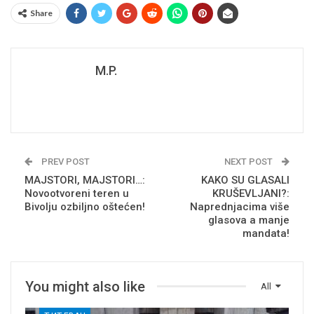
Share
M.P.
PREV POST
NEXT POST
MAJSTORI, MAJSTORI…:
KAKO SU GLASALI
Novootvoreni teren u
KRUŠEVLJANI?:
Bivolju ozbiljno oštećen!
Naprednjacima više
glasova a manje
mandata!
You might also like
All