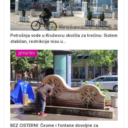
Potrošnja vode u Kruševcu skočila za trećinu: Sistem
stabilan, restrikcije nisu u…
ДРУШТВО
BEZ CISTERNI: Česme i fontane dovoljne za