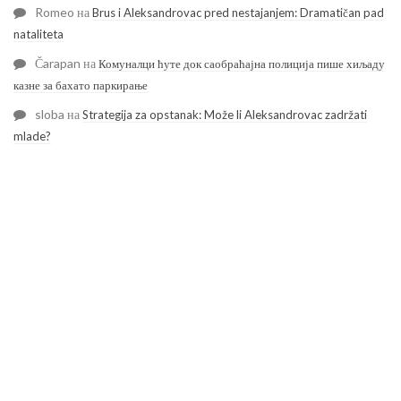
Romeo
на
Brus i Aleksandrovac pred nestajanjem: Dramatičan pad
nataliteta
Čarapan
на
Комуналци ћуте док саобраћајна полиција пише хиљаду
казне за бахато паркирање
sloba
на
Strategija za opstanak: Može li Aleksandrovac zadržati
mlade?