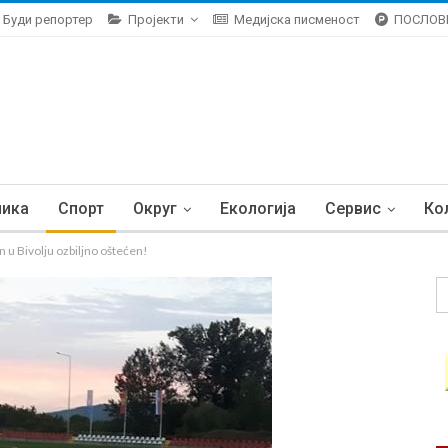
Буди репортер
Пројекти
Медијска писменост
ПОСЛОВ
ника
Спорт
Округ
Екологија
Сервис
Ко
u Bivolju ozbiljno oštećen!