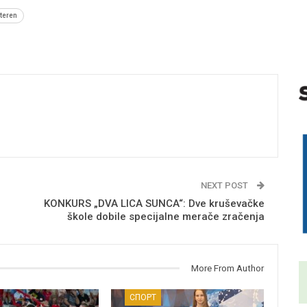
teren
NEXT POST
KONKURS „DVA LICA SUNCA“: Dve kruševačke
škole dobile specijalne merače zračenja
More From Author
СПОРТ