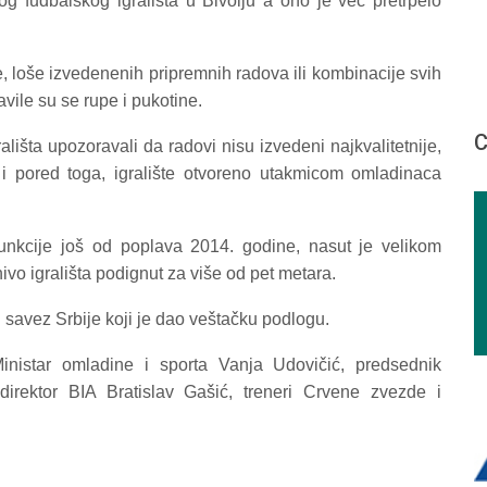
g fudbalskog igrališta u Bivolju a ono je već pretrpelo
e, loše izvedenenih pripremnih radova ili kombinacije svih
vile su se rupe i pukotine.
С
rališta upozoravali da radovi nisu izvedeni najkvalitetnije,
 i pored toga, igralište otvoreno utakmicom omladinaca
funkcije još od poplava 2014. godine, nasut je velikom
ivo igrališta podignut za više od pet metara.
 savez Srbije koji je dao veštačku podlogu.
Ministar omladine i sporta Vanja Udovičić, predsednik
irektor BIA Bratislav Gašić, treneri Crvene zvezde i