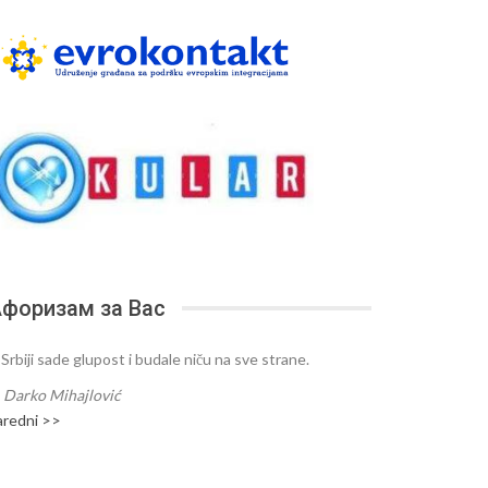
форизам за Вас
 Srbiji sade glupost i budale niču na sve strane.
—
Darko Mihajlović
aredni >>