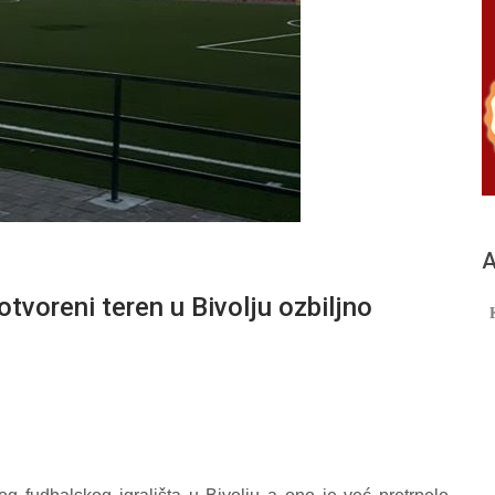
А
reni teren u Bivolju ozbiljno