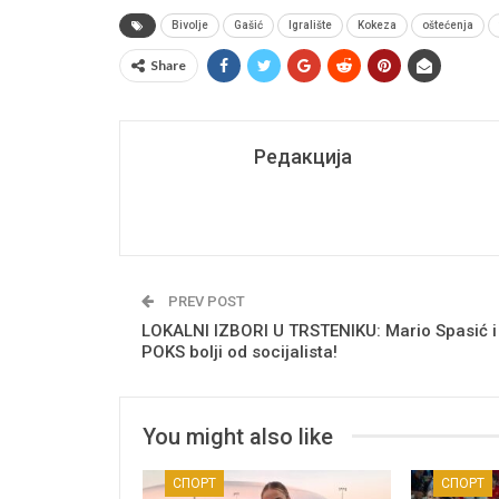
Bivolje
Gašić
Igralište
Kokeza
oštećenja
Share
Редакција
PREV POST
LOKALNI IZBORI U TRSTENIKU: Mario Spasić i
POKS bolji od socijalista!
You might also like
СПОРТ
СПОРТ