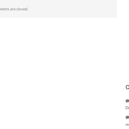
ents are closed.
С
D
п