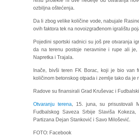
Nisu protekle ni dve nedelje od otvaranja novo
ozbiljna oštećenja.
Da li zbog velike količine vode, nabujale Rasin
ovih faktora tek na novoizgrađenom igralištu poja
Pojedini sportski radnici su još pre otvaranja ig
da na terenu postoje neravnine i rupe ali je,
Napretka i Trajala.
Inače, bivši teren FK Borac, koji je bio van 
količinom betonskog otpada i zemlje tako da je n
Radove su finansirali Grad Kruševac i Fudbalski
Otvaranju terena
, 15. juna, su prisustovali 
Fudbalskog Saveza Srbije Slaviša Kokeza, d
Partizana
Dejan Stanković i Savo Milošević.
FOTO: Facebook