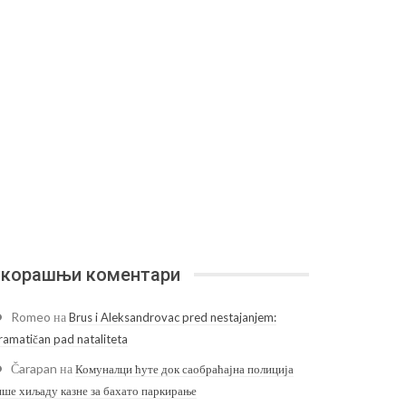
корашњи коментари
Romeo
на
Brus i Aleksandrovac pred nestajanjem:
ramatičan pad nataliteta
Čarapan
на
Комуналци ћуте док саобраћајна полиција
ише хиљаду казне за бахато паркирање