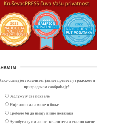
нкета
Како оцењујете квалитет јавног превоза у градском и
приградском саобраћају?
Заслужују све похвале
Није лоше али може и боље
Требало би да имају више полазака
Аутобуси су им лошег квалитета и стално касне