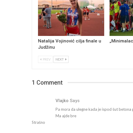
Natalija Vojinović cilja finale u
„Minimalac
Judžinu
PREV
NEXT
1 Comment
Vlajko
Says
Pa mora da ulegne kada je ispod šut betona 
Ma ajde bre
Strašno