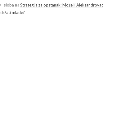
sloba
на
Strategija za opstanak: Može li Aleksandrovac
adržati mlade?