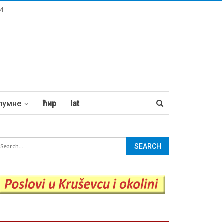
И
лумне
ћир
lat