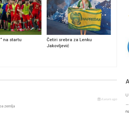
“ na startu
Četiri srebra za Lenku
Jakovljević
А
U
6 years ago
pa zemlja
n