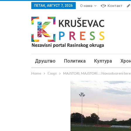
ПЕТАК, АВГУСТ 7, 2026
О нама
Контакт
Друштво
Политика
Култура
Хро
Home
Спорт
MAJSTORI, MAJSTORI…: Novootvoreni teren 