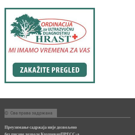
Сва права задржана
Преузимање садржаја није дозвољено
без писане дозволе КрушевацПРЕСС-а.