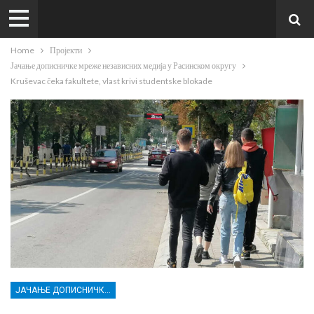
Home
Пројекти
Јачање дописничке мреже независних медија у Расинском округу
Kruševac čeka fakultete, vlast krivi studentske blokade
ЈАЧАЊЕ ДОПИСНИЧКЕ МРЕЖЕ НЕЗАВИСНИХ МЕДИЈА У РАСИНСКОМ ОКРУГУ