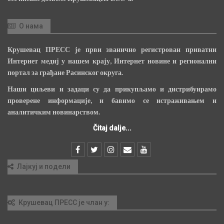
О нама
Крушевац ПРЕСС је први званично регистрован приватни
Интернет медиј у нашем крају, Интернет новине и регионални
портал за грађане Расинског округа.
Наши циљеви и задаци су да прикупљамо и дистрибуирамо
проверене информације, и бавимо се истраживањем и
аналитичким новинарством.
Čitaj dalje...
Лајкуј и подели
Крушевац ПРЕСС је члан у: