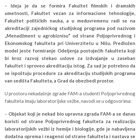
–
Ideja je da se formira Fakultet filmskih i dramskih
umetnosti, Fakultet vezan za informacione tehnologije,
Fakultet političkih nauka, a u međuvremenu radi se na
akreditaciji zajedničkog studijskog programa pod nazivom
,,Menadžment u agrobiznisu” od strane Poljoprivrednog i
Ekonomskog fakulteta pri Univerzitetu u Nišu. Predložen
model jeste formiranje Odeljenja postojećih fakulteta koji
bi kroz razvoj stekao uslove za izdvajanje u zaseban
fakultet i sproveo akreditaciju istog. Za sad je potrebno da
se ispoštuju procedure za akreditaciju studijskih programa
van sedišta Fakulteta, a Grad da obezbedi prostor.
U prostoru nekadašnje zgrade FAM-a studenti Poljoprivrednog
fakulteta imaju laboratorijske vežbe, navodi se u odgovorima:
–
Objekat koji je nekad bio upravna zgrada FAM-a se danas
koristi od strane Poljoprivrednog fakulteta za realizaciju
laboratorijskih vežbi iz hemije i biologije, gde je nabavljena
dodatna oprema i reagensi od strane fakulteta i nastava se