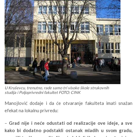
U Kruševcu, trenutno, rade samo tri visoke škole strukovnih
studija i Poljoprivredni fakultet FOTO: CINK
Manojlović dodaje i da će otvaranje fakulteta imati snažan
efekat na lokalnu privredu:
–
Grad nije i neće odustati od realizacije ove ideje, a sve
kako bi dodatno podstakli ostanak mladih u svom gradu,