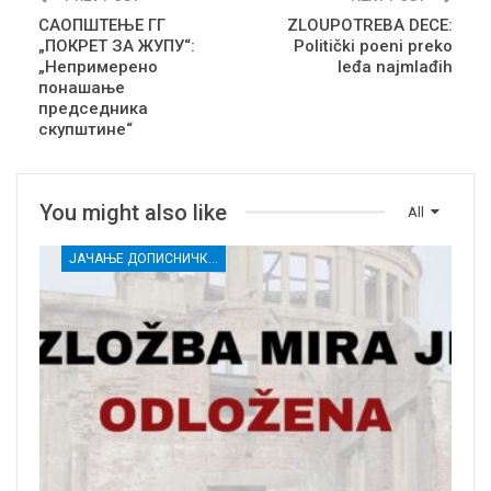
САОПШТЕЊЕ ГГ
ZLOUPOTREBA DECE:
„ПОКРЕТ ЗА ЖУПУ“:
Politički poeni preko
„Непримерено
leđa najmlađih
понашање
председника
скупштине“
You might also like
All
ЈАЧАЊЕ ДОПИСНИЧКЕ МРЕЖЕ НЕЗАВИСНИХ МЕДИЈА У РАСИНСКОМ ОКРУГУ