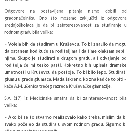
Odgovore na postavljena pitanja nismo dobili od
gradonačelnika. Ono što možemo zaključiti iz odgovora
srednjoškolaca je da bi zainteresovanost za studiranje u
rodnom gradu bila velika:
–
Volela bih da studiram u Kruševcu. To bi značilo da mogu
da ostanem kod kuće sa roditeljima i da time olakšam sebi i
njima. Skupo je studirati u drugom gradu, a i odvajanje od
roditelja će mi teško pasti. Kokretno bih upisala dramske
umetnosti u Kruševcu da postoje. To bi bilo lepo. Studirati
glumu u gradu glumaca. Mada, iskreno, ko
zna kad će to biti
–
kaže A.M. učenica trećeg razreda Kruševačke gimnazije.
S.A. (17) iz Medicinske smatra da bi zainteresovanost bila
velika:
–
Ako bi se to stvarno realizovalo kako treba, mislim da bi
svako poželeo da studira u svom rodnom gradu. Sigurno bi
bilo puno zainteresovanih.