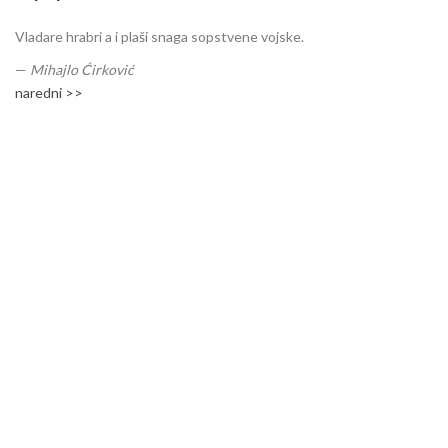
Vladare hrabri a i plaši snaga sopstvene vojske.
—
Mihajlo Ćirković
naredni >>