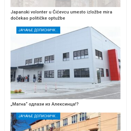
Japanski volonter u Ćićevcu umesto izložbe mira
dočekao političke optužbe
ЈАЧАЊЕ ДОПИСНИЧКЕ МРЕЖЕ НЕЗАВИСНИХ МЕДИЈА У РАСИНСКОМ ОКРУГУ
„Магна“ одлази из Алексинца!?
ЈАЧАЊЕ ДОПИСНИЧКЕ МРЕЖЕ НЕЗАВИСНИХ МЕДИЈА У РАСИНСКОМ ОКРУГУ