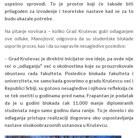
uspešno sprovodi. To je prostor koji će takođe biti
prilagođen za izvođenje i teoretske nastave kad se za to
budu ukazale potrebe.
Na pitanje novinara – koliko Grad Kruševac gubi odlaganjem
ove odluke, Manojlović odgovora da su studentske blokade
usporile proces, kao i da su napravile nesagledive posledice:
–
Grad Kruševac je direktni inicijator ove ideje, pa ovde nije
reč o ,,odlaganju” već o okolnostima koje su prouzrokovale
obustavu rada fakulteta. Posledice blokada fakulteta i
univerziteta, ne samo kada govorimo o gradu Kruševcu već i
Republici Srbiji, su gotovo nesagledive i njihova refleksija će
se tek osetiti u godinama pred nama. Frapantan je podatak
da je u godini blokada čak 11.000 manje diplomiranih
studenata nego samo godinu dana ranije. To je dovelo i do
odlaganja pristupa realizaciji dogovora oko uspostavljanja
nastave visokoobrazovnih ustanova u Kruševcu.