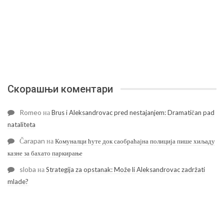
Скорашњи коментари
Romeo
на
Brus i Aleksandrovac pred nestajanjem: Dramatičan pad
nataliteta
Čarapan
на
Комуналци ћуте док саобраћајна полиција пише хиљаду
казне за бахато паркирање
sloba
на
Strategija za opstanak: Može li Aleksandrovac zadržati
mlade?