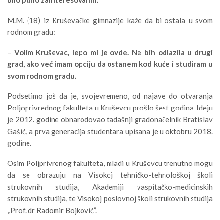
M.M. (18) iz Kruševačke gimnazije kaže da bi ostala u svom
rodnom gradu:
–
Volim Kruševac, lepo mi je ovde. Ne bih odlazila u drugi
grad, ako već imam opciju da ostanem kod kuće i studiram u
svom rodnom gradu.
Podsetimo još da je, svojevremeno, od najave do otvaranja
Poljoprivrednog fakulteta u Kruševcu prošlo šest godina. Ideju
je 2012. godine obnarodovao tadašnji gradonačelnik Bratislav
Gašić, a prva generacija studentara upisana je u oktobru 2018.
godine.
Osim Poljprivrenog fakulteta, mladi u Kruševcu trenutno mogu
da se obrazuju na Visokoj tehničko-tehnološkoj školi
strukovnih studija, Akademiji vaspitačko-medicinskih
strukovnih studija, te Visokoj poslovnoj školi strukovnih studija
,,Prof. dr Radomir Bojković”.