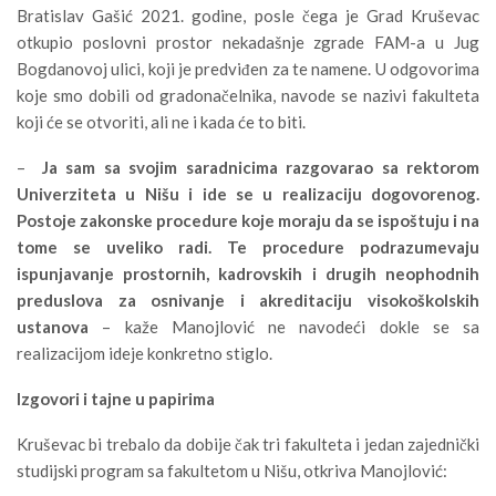
Bratislav Gašić 2021. godine, posle čega je Grad Kruševac
otkupio poslovni prostor nekadašnje zgrade FAM-a u Jug
Bogdanovoj ulici, koji je predviđen za te namene. U odgovorima
koje smo dobili od gradonačelnika, navode se nazivi fakulteta
koji će se otvoriti, ali ne i kada će to biti.
–
Ja sam sa svojim saradnicima razgovarao sa rektorom
Univerziteta u Nišu i ide se u realizaciju dogovorenog.
Postoje zakonske procedure koje moraju da se ispoštuju i na
tome se uveliko radi. Te procedure podrazumevaju
ispunjavanje prostornih, kadrovskih i drugih neophodnih
preduslova za osnivanje i akreditaciju visokoškolskih
ustanova
– kaže Manojlović ne navodeći dokle se sa
realizacijom ideje konkretno stiglo.
Izgovori i tajne u papirima
Kruševac bi trebalo da dobije čak tri fakulteta i jedan zajednički
studijski program sa fakultetom u Nišu, otkriva Manojlović: