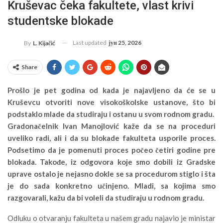
Kruševac čeka fakultete, vlast krivi
studentske blokade
Last updated
јун 25, 2026
By
L. Kijačić
Share
Prošlo je pet godina od kada je najavljeno da će se u
Kruševcu otvoriti nove visokoškolske ustanove, što bi
podstaklo mlade da studiraju i ostanu u svom rodnom gradu.
Gradonačelnik Ivan Manojlović kaže da se na proceduri
uveliko radi, ali i da su blokade fakulteta usporile proces.
Podsetimo da je pomenuti proces počeo četiri godine pre
blokada. Takođe, iz odgovora koje smo dobili iz Gradske
uprave ostalo je nejasno dokle se sa procedurom stiglo i šta
je do sada konkretno učinjeno. Mladi, sa kojima smo
razgovarali, kažu da bi voleli da studiraju u rodnom gradu.
Odluku o otvaranju fakulteta u našem gradu najavio je ministar