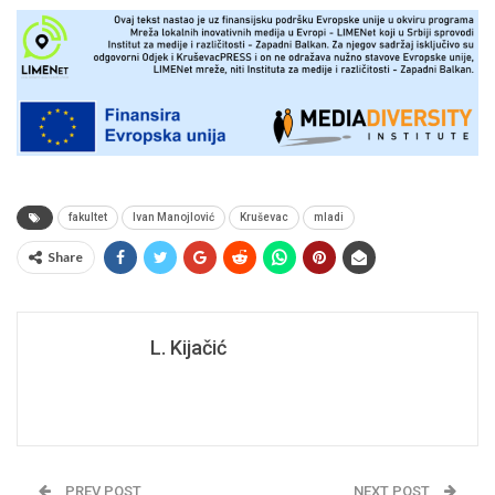
fakultet
Ivan Manojlović
Kruševac
mladi
Share
L. Kijačić
PREV POST
NEXT POST