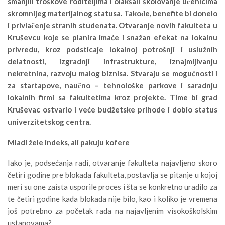
smanjili troškove roditeljima i olakšali školovanje učenicima
skromnijeg materijalnog statusa. Takođe, benefite bi donelo
i privlačenje stranih studenata. Otvaranje novih fakulteta u
Kruševcu koje se planira imaće i snažan efekat na lokalnu
privredu, kroz podsticaje lokalnoj potrošnji i uslužnih
delatnosti, izgradnji infrastrukture, iznajmljivanju
nekretnina, razvoju malog biznisa. Stvaraju se mogućnosti i
za startapove, naučno – tehnološke parkove i saradnju
lokalnih firmi sa fakultetima kroz projekte. Time bi grad
Kruševac ostvario i veće budžetske prihode i dobio status
univerzitetskog centra.
Mladi žele indeks, ali pakuju kofere
Iako je, podsećanja radi, otvaranje fakulteta najavljeno skoro
četiri godine pre blokada fakulteta, postavlja se pitanje u kojoj
meri su one zaista usporile proces i šta se konkretno uradilo za
te četiri godine kada blokada nije bilo, kao i koliko je vremena
još potrebno za početak rada na najavljenim visokoškolskim
ustanovama?