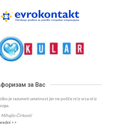
форизам за Вас
ško je razumeti umetnost jer ne potiče ni iz srca ni iz
ozga.
—
Mihajlo Ćirković
aredni >>