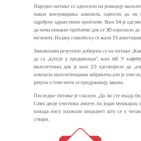
Наредно питање се односило на реакцију малоле
након конзумирања алкохола, односно да ли 
одређене здравствене проблеме. Њих 54 је одгов
да нема никакве проблеме док се 30 изјаснило да
мучнину. На јаку главобољу се жали 11 анкетиран
Занимљиви резултати добијени су на питање „Как
да га „купује у продавници“, њих 68. У кафићу
малолетника док је њих 23 одговорило да „алк
алкохола малолетницима забрањена али је очигле
рачуна о томе нити се придржавају закона.
Последње питање је гласило „Да ли сте икада би
Само двоје учесника анкете, по један мушкарац и
никада нису изазвали инцидент што се у читав
ствари.