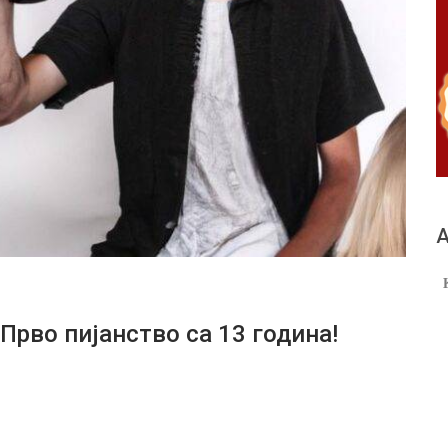
А
во пијанство са 13 година!