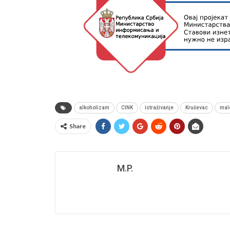
alkoholizam
CINK
istraživanje
Kruševac
malo
Share
M.P.