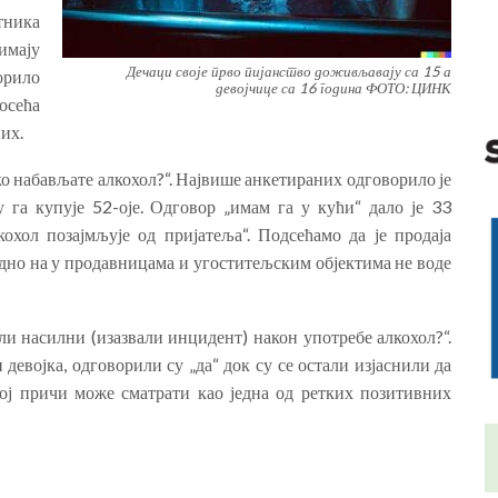
тника
имају
Дечаци своје прво пијанство доживљавају са 15 а
орило
девојчице са 16 година ФОТО: ЦИНК
 осећа
их.
о набављате алкохол?“. Највише анкетираних одговорило је
 га купује 52-оје. Одговор „имам га у кући“ дало је 33
охол позајмљује од пријатеља“. Подсећамо да је продаја
дно на у продавницама и угоститељским објектима не воде
ли насилни (изазвали инцидент) након употребе алкохол?“.
 девојка, одговорили су „да“ док су се остали изјаснили да
ој причи може сматрати као једна од ретких позитивних