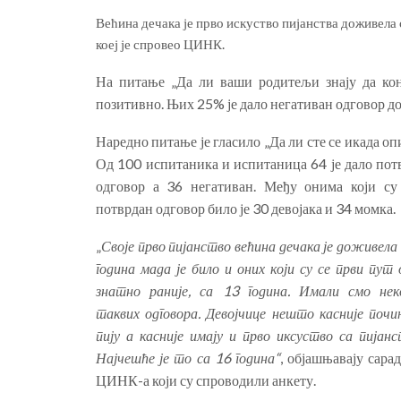
Већина дечака је прво искуство пијанства доживела 
коеј је спровео ЦИНК.
На питање „Да ли ваши родитељи знају да кон
позитивно. Њих 25% је дало негативан одговор док 
Наредно питање је гласило „Да ли сте се икада оп
Од 100 испитаника и испитаница 64 је дало пот
одговор а 36 негативан. Међу онима који су
потврдан одговор било је 30 девојака и 34 момка.
„
Своје прво пијанство већина дечака је доживела
година мада је било и оних који су се први пут 
знатно раније, са 13 година. Имали смо нек
таквих одговора. Девојчице нешто касније почи
пију а касније имају и прво иксуство са пијанс
Најчешће је то са 16 година“
, објашњавају сара
ЦИНК-а који су спроводили анкету.