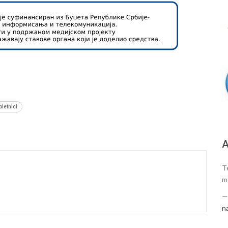
letnici
А
Te
m
n