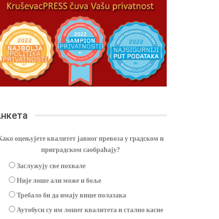
нкета
Како оцењујете квалитет јавног превоза у градском и
приградском саобраћају?
Заслужују све похвале
Није лоше али може и боље
Требало би да имају више полазака
Аутобуси су им лошег квалитета и стално касне