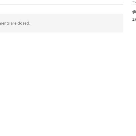
п
z
ents are closed.