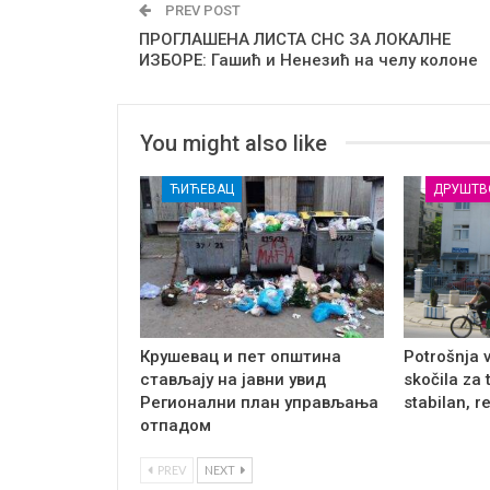
PREV POST
ПРОГЛАШЕНА ЛИСТА СНС ЗА ЛОКАЛНЕ
ИЗБОРЕ: Гашић и Ненезић на челу колоне
You might also like
ЋИЋЕВАЦ
ДРУШТВ
Крушевац и пет општина
Potrošnja 
стављају на јавни увид
skočila za 
Регионални план управљања
stabilan, r
отпадом
PREV
NEXT