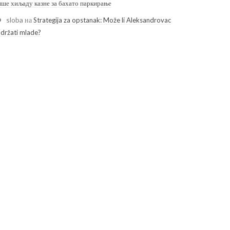
ише хиљаду казне за бахато паркирање
sloba
на
Strategija za opstanak: Može li Aleksandrovac
adržati mlade?