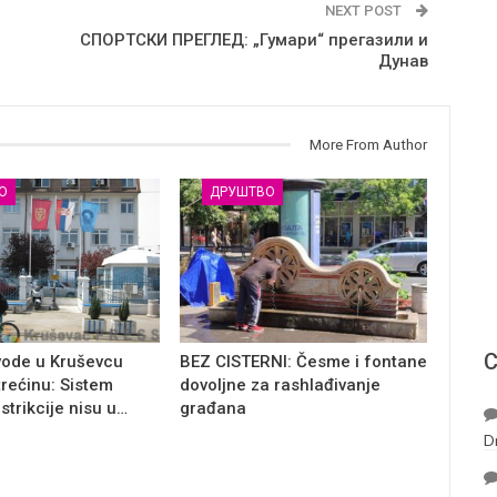
NEXT POST
СПОРТСКИ ПРЕГЛЕД: „Гумари“ прегазили и
Дунав
More From Author
О
ДРУШТВО
С
vode u Kruševcu
BEZ CISTERNI: Česme i fontane
trećinu: Sistem
dovoljne za rashlađivanje
estrikcije nisu u…
građana
D