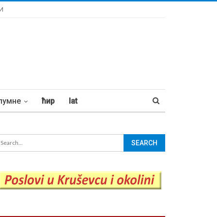
И
лумне
ћир
lat