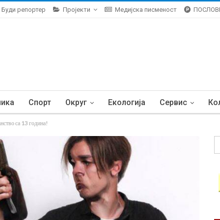
Буди репортер
Пројекти
Медијска писменост
ПОСЛОВ
ника
Спорт
Округ
Екологија
Сервис
Ко
во са 13 година!