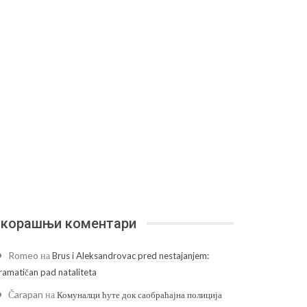
корашњи коментари
Romeo
на
Brus i Aleksandrovac pred nestajanjem:
ramatičan pad nataliteta
Čarapan
на
Комуналци ћуте док саобраћајна полиција