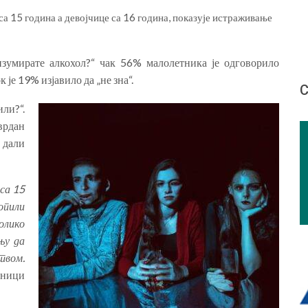
са 15 година а девојчице са 16 година, показује истраживање
зумирате алкохол?“ чак 56% малолетника је одговорило
је 19% изјавило да „не зна“.
С
или?“.
врдан
 дали
 са 15
опили
олико
њу да
твом.
дници