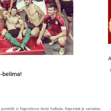
А
-belima!
 poteklih iz Napretkove škole fudbala, Napredak je savladao