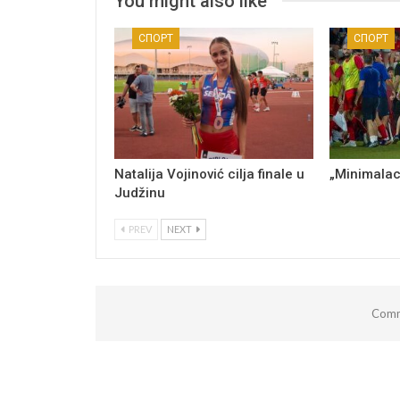
You might also like
СПОРТ
СПОРТ
Natalija Vojinović cilja finale u
„Minimalac
Judžinu
PREV
NEXT
Comm