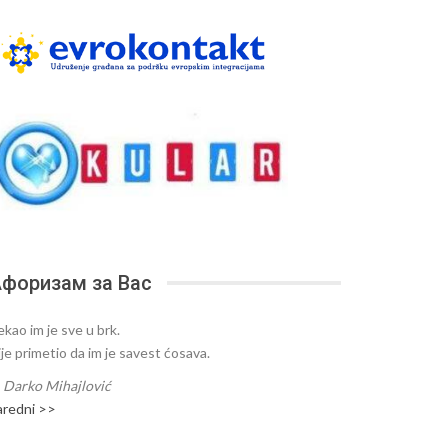
форизам за Вас
ekao im je sve u brk.
ije primetio da im je savest ćosava.
—
Darko Mihajlović
aredni >>