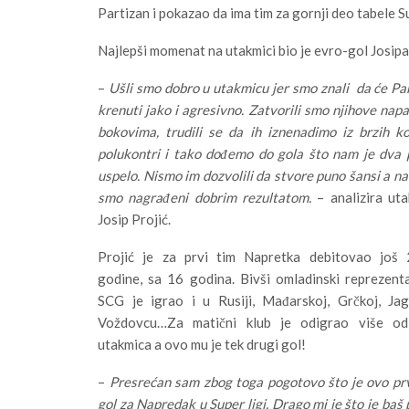
Partizan i pokazao da ima tim za gornji deo tabele Su
Najlepši momenat na utakmici bio je evro-gol Josipa 
–
Ušli smo dobro u utakmicu jer smo znali da će Pa
krenuti jako i agresivno. Zatvorili smo njihove nap
bokovima, trudili se da ih iznenadimo iz brzih ko
polukontri i tako dođemo do gola što nam je dva 
uspelo. Nismo im dozvolili da stvore puno šansi a na
smo nagrađeni dobrim rezultatom.
– analizira ut
Josip Projić.
Projić je za prvi tim Napretka debitovao još 
godine, sa 16 godina. Bivši omladinski reprezent
SCG je igrao i u Rusiji, Mađarskoj, Grčkoj, Jag
Voždovcu…Za matični klub je odigrao više o
utakmica a ovo mu je tek drugi gol!
–
Presrećan sam zbog toga pogotovo što je ovo pr
gol za Napredak u Super ligi. Drago mi je što je baš 