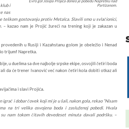
Evro gol Josipa Projića doneo je pobedu Napretku nad
klub i
Partizanom.
se nas
e teškom gostovanju protiv Metalca. Slavili smo u svlačionici,
.
– kazao nam je Projić žureći na trening koji je zakazan u
provedenih u Rusiji i Kazahstanu golom je obeležio i Nenad
io trijumf Napretka.
je, u duelima sa dve najbolje srpske ekipe, osvojili četiri boda
li da će trener Ivanović već nakon četiri kola dobiti otkaz ali
vijačima i slavi Projića.
n igrač i dobar čovek koji mi je u šali, nakon gola, rekao “Nisam
ima na tri velika osvojena boda i zasluženoj pobedi. Hvala
ji su nam tokom čitavih devedeset minuta davali podršku.
–