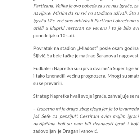
Partizana. Velika je ovo pobeda za sve nas igrače, za 
navijače. Mislim da su svi na stadionu uživali. Što 
igrača tiče već smo arhivirali Partizan i okrećemo s
otišli u klupski restoran na večeru i to je bilo sve
ponedeljak u 10 sati.
Povratak na stadion „Mladost“ posle osam godina 
Šljivić. Sa bele tačke je matirao Šaranova i nagovest
Fudbaleri Napretka su u prva dva meča Super lige Srbi
i tako iznenadili većinu prognozera. Mnogi su smatra
su se prevarili.
Strateg Napretka hvali svoje igrače, zahvaljuje se na
–
Izuzetno mi je drago zbog njega jer je to izvanreda
još Šefe za penziju!”. Čestitam svim mojim igrač
navijačima koji su nam bili dvanaesti igrač i ko
zadovoljan je Dragan Ivanović.