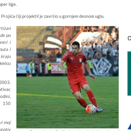
per lige.
Projića čiji projektil je završio u gornjem desnom uglu.
rtizan
ade po
С
ntri i
puta i
 kraju
akmicu
2003.
ativac
odini,
d 150
vi moj
protiv