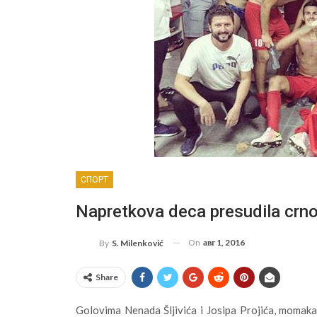
СПОРТ
Napretkova deca presudila crno
On
авг 1, 2016
By
S. Milenković
Share
Golovima Nenada Šljivića i Josipa Projića, momaka