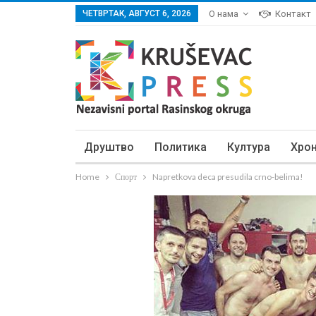
ЧЕТВРТАК, АВГУСТ 6, 2026
О нама
Контакт
Друштво
Политика
Култура
Хро
Home
Спорт
Napretkova deca presudila crno-belima!