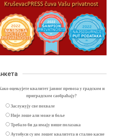
нкета
Како оцењујете квалитет јавног превоза у градском и
приградском саобраћају?
Заслужују све похвале
Није лоше али може и боље
Требало би да имају више полазака
Аутобуси су им лошег квалитета и стално касне