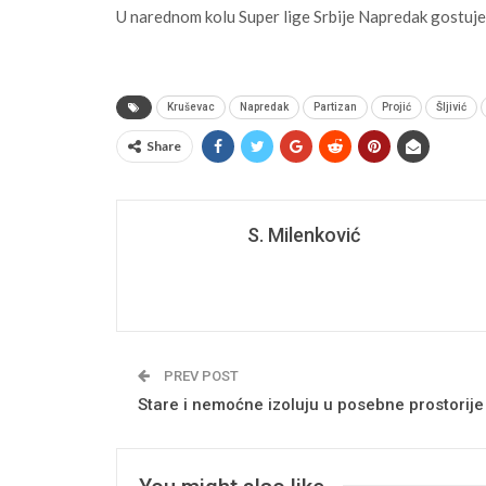
U narednom kolu Super lige Srbije Napredak gostuj
Kruševac
Napredak
Partizan
Projić
Šljivić
Share
S. Milenković
PREV POST
Stare i nemoćne izoluju u posebne prostorije