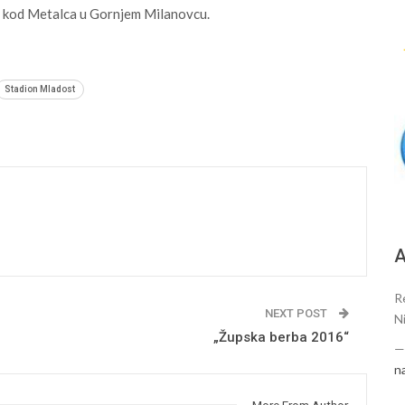
e kod Metalca u Gornjem Milanovcu.
Stadion Mladost
А
R
NEXT POST
N
„Župska berba 2016“
n