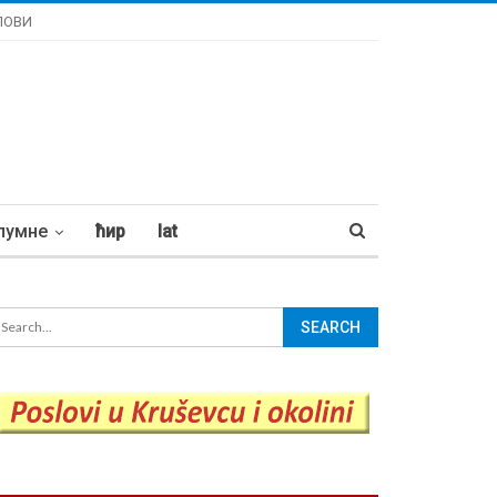
ЛОВИ
лумне
ћир
lat