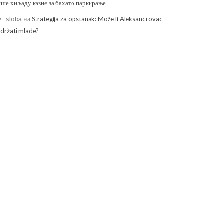
ише хиљаду казне за бахато паркирање
sloba
на
Strategija za opstanak: Može li Aleksandrovac
adržati mlade?