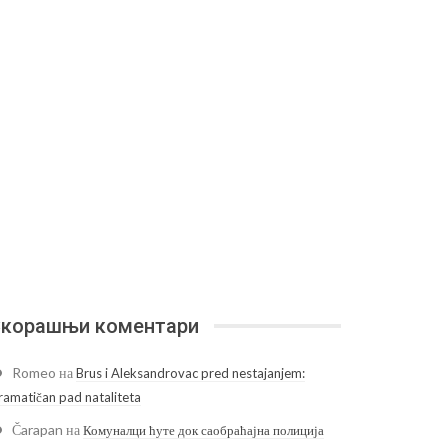
корашњи коментари
Romeo
на
Brus i Aleksandrovac pred nestajanjem:
ramatičan pad nataliteta
Čarapan
на
Комуналци ћуте док саобраћајна полиција