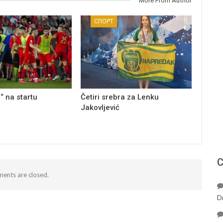
More From Author
СПОРТ
“ na startu
Četiri srebra za Lenku
Jakovljević
С
ents are closed.
D