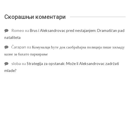
Скорашњи коментари
Romeo
на
Brus i Aleksandrovac pred nestajanjem: Dramatičan pad
nataliteta
Čarapan
на
Комуналци ћуте док саобраћајна полиција пише хиљаду
казне за бахато паркирање
sloba
на
Strategija za opstanak: Može li Aleksandrovac zadržati
mlade?