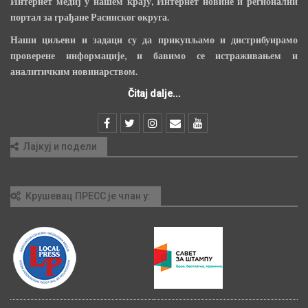
Интернет медиј у нашем крају, Интернет новине и регионални
портал за грађане Расинског округа.
Наши циљеви и задаци су да прикупљамо и дистрибуирамо
проверене информације, и бавимо се истраживањем и
аналитичким новинарством.
Čitaj dalje...
Лајкуј и подели
Крушевац ПРЕСС је члан у: