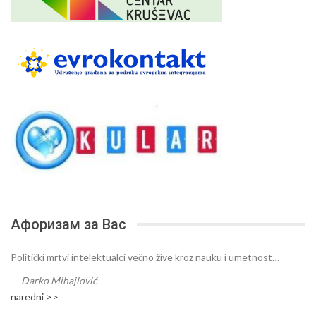
Афоризам за Вас
Politički mrtvi intelektualci večno žive kroz nauku i umetnost…
—
Darko Mihajlović
naredni >>