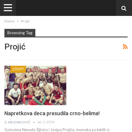
Home
Projić
Browsing Tag
Projić
СПОРТ
Napretkova deca presudila crno-belima!
авг 1, 2016
S. MILENKOVIĆ
Golovima Nenada Šljivića i Josipa Projića, momaka poteklih iz