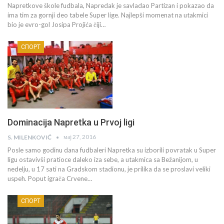
Napretkove škole fudbala, Napredak je savladao Partizan i pokazao da
ima tim za gornji deo tabele Super lige. Najlepši momenat na utakmici
bio je evro-gol Josipa Projića čiji…
СПОРТ
Dominacija Napretka u Prvoj ligi
мај 27, 2016
S. MILENKOVIĆ
Posle samo godinu dana fudbaleri Napretka su izborili povratak u Super
ligu ostavivši pratioce daleko iza sebe, a utakmica sa Bežanijom, u
nedelju, u 17 sati na Gradskom stadionu, je prilika da se proslavi veliki
uspeh. Poput igrača Crvene…
СПОРТ