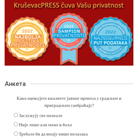
Анкета
Како оцењујете квалитет јавног превоза у градском и
приградском саобраћају?
Заслужују све похвале
Није лоше али може и боље
Требало би да имају више полазака