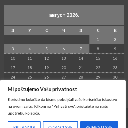
август 2026.
П
У
С
Ч
П
С
Н
1
2
3
4
5
6
7
8
9
10
11
12
13
14
15
16
17
18
19
20
21
22
23
24
25
26
27
28
29
30
31
Mi poštujemo Vašu privatnost
« јул
Koristimo kolačiće da bismo poboljšali vaše korisničko iskustvo
na ovom sajtu. Klikom na "Prihvati sve", pristajete na našu
upotrebu kolačića.
© 2026 - Kruševac PRESS. Sva prava zadržana.
PRILAGODI
ODBACI SVE
PRIHVATI SVE
Izrada sajta i hosting:
Hosting-Srbija