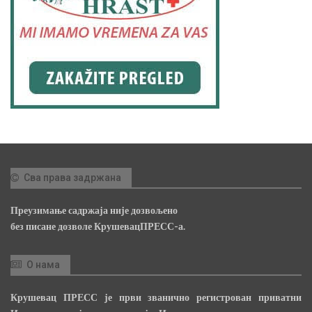
Сва права задржана
Преузимање садржаја није дозвољено
без писане дозволе КрушевацПРЕСС-а.
О нама
Крушевац ПРЕСС је први званично регистрован приватни