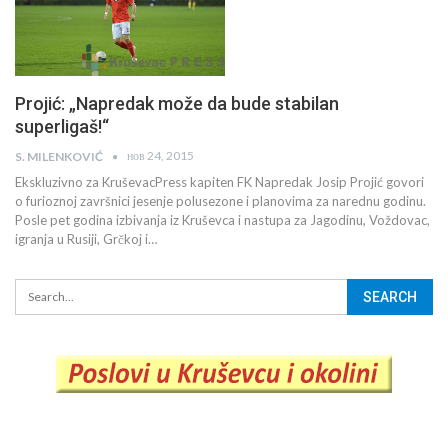
Projić: „Napredak može da bude stabilan
superligaš!“
нов 24, 2015
S. MILENKOVIĆ
Ekskluzivno za KruševacPress kapiten FK Napredak Josip Projić govori
o furioznoj završnici jesenje polusezone i planovima za narednu godinu.
Posle pet godina izbivanja iz Kruševca i nastupa za Jagodinu, Voždovac,
igranja u Rusiji, Grčkoj i…