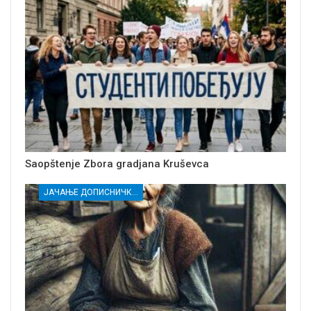
Saopštenje Zbora gradjana Kruševca
ЈАЧАЊЕ ДОПИСНИЧКЕ МРЕЖЕ НЕЗАВИСНИХ МЕДИЈА У РАСИНСКОМ ОКРУГУ