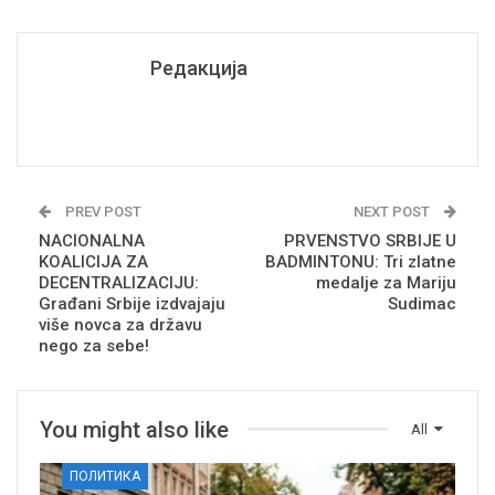
Редакција
PREV POST
NEXT POST
NACIONALNA
PRVENSTVO SRBIJE U
KOALICIJA ZA
BADMINTONU: Tri zlatne
DECENTRALIZACIJU:
medalje za Mariju
Građani Srbije izdvajaju
Sudimac
više novca za državu
nego za sebe!
You might also like
All
ПОЛИТИКА