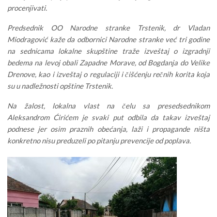
procenjivati.
Predsednik OO Narodne stranke Trstenik, dr Vladan
Miodragović kaže da odbornici Narodne stranke već tri godine
na sednicama lokalne skupštine traže izveštaj o izgradnji
bedema na levoj obali Zapadne Morave, od Bogdanja do Velike
Drenove, kao i izveštaj o regulaciji i čišćenju rečnih korita koja
su u nadležnosti opštine Trstenik.
Na žalost, lokalna vlast na čelu sa presedsednikom
Aleksandrom Ćirićem je svaki put odbila da takav izveštaj
podnese jer osim praznih obećanja, laži i propagande ništa
konkretno nisu preduzeli po pitanju prevencije od poplava.