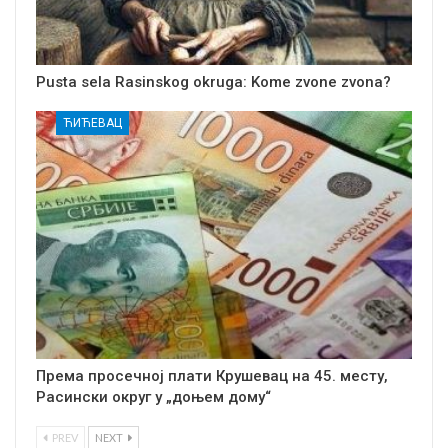
Pusta sela Rasinskog okruga: Kome zvone zvona?
ЋИЋЕВАЦ
Према просечној плати Крушевац на 45. месту,
Расински округ у „доњем дому“
PREV
NEXT