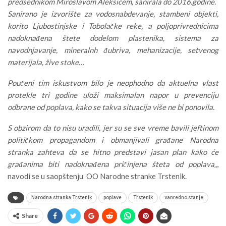
predsednikom Miroslavom Aleksićem, sanirala do 2016.godine.
Sanirano je izvorište za vodosnabdevanje, stambeni objekti,
korito Ljubostinjske i Tobolačke reke, a poljoprivrednicima
nadoknađena štete dodelom plastenika, sistema za
navodnjavanje, mineralnh đubriva, mehanizacije, setvenog
materijala, žive stoke…
Poučeni tim iskustvom bilo je neophodno da aktuelna vlast
protekle tri godine uloži maksimalan napor u prevenciju
odbrane od poplava, kako se takva situacija više ne bi ponovila.
S obzirom da to nisu uradili, jer su se sve vreme bavili jeftinom
političkom propagandom i obmanjivali građane Narodna
stranka zahteva da se hitno predstavi jasan plan kako će
građanima biti nadoknađena pričinjena šteta od poplava
„,
navodi se u saopštenju OO Narodne stranke Trstenik.
Narodna stranka Trstenik
poplave
Trstenik
vanredno stanje
Share