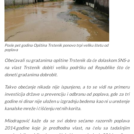
Posle pet godina Opština Trstenik ponovo trpi veliku štetu od
poplava
Obećavali su građanima opštine Trstenik da će dolaskom SNS-a
na vlast Trstenik dobiti veliku podršku od Republike što će
doneti građanima dobrobit.
Takvo obećanje nikada nije ispunjeno, a to se vidi na primeru
investicija države u prevenciju i odbranu od poplava, gde za tri
godine ni dinar nije uložen u izgradnju bedema kao ni u uređenje
kanalske mreže i čišćenju rečnih korita.
Miodragović kaže da se svi dobro sećamo razornih poplava
2014.godine koje je predhodna vlast, na čelu sa tadašnjim