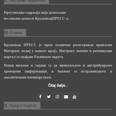
Сва права задржана
Преузимање садржаја није дозвољено
без писане дозволе КрушевацПРЕСС-а.
О нама
Крушевац ПРЕСС је први званично регистрован приватни
Интернет медиј у нашем крају, Интернет новине и регионални
портал за грађане Расинског округа.
Наши циљеви и задаци су да прикупљамо и дистрибуирамо
проверене информације, и бавимо се истраживањем и
аналитичким новинарством.
Čitaj dalje...
Лајкуј и подели