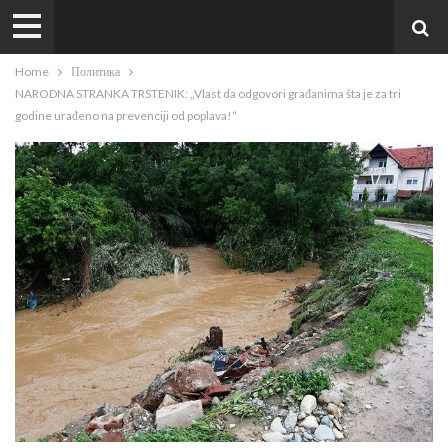
Home
Политика
NARODNA STRANKA TRSTENIK: „Vlast da odgovori građanima šta je za tri
godine urađeno na prevenciji od poplava!“