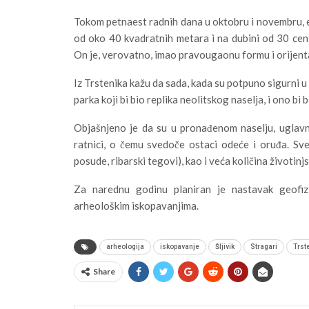
Tokom petnaest radnih dana u oktobru i novembru, e
od oko 40 kvadratnih metara i na dubini od 30 ce
On je, verovatno, imao pravougaonu formu i orijent
Iz Trstenika kažu da sada, kada su potpuno sigurni u
parka koji bi bio replika neolitskog naselja, i ono bi 
Objašnjeno je da su u pronađenom naselju, uglavnom 
ratnici, o čemu svedoče ostaci odeće i oruđa. Sve
posude, ribarski tegovi), kao i veća količina životin
Za narednu godinu planiran je nastavak geofizič
arheološkim iskopavanjima.
arheologija
iskopavanje
Šljivik
Stragari
Trst
Share