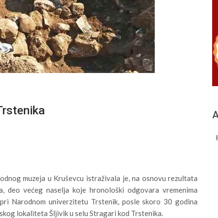
Trstenika
А
arodnog muzeja u Kruševcu istraživala je, na osnovu rezultata
ta, deo većeg naselja koje hronološki odgovara vremenima
e pri Narodnom univerzitetu Trstenik, posle skoro 30 godina
kog lokaliteta Šljivik u selu Stragari kod Trstenika.