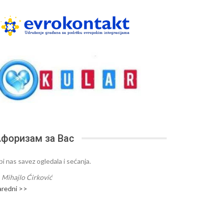
форизам за Вас
bi nas savez ogledala i sećanja.
—
Mihajlo Ćirković
aredni >>