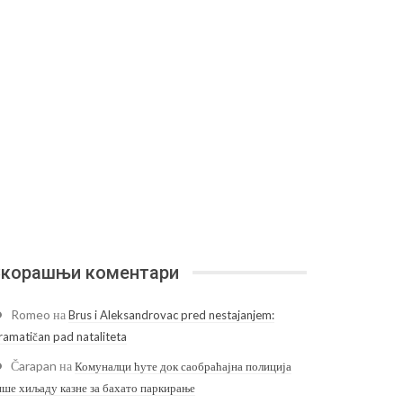
корашњи коментари
Romeo
на
Brus i Aleksandrovac pred nestajanjem:
ramatičan pad nataliteta
Čarapan
на
Комуналци ћуте док саобраћајна полиција
ише хиљаду казне за бахато паркирање