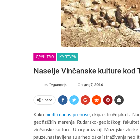
ДРУШТВО
КУЛТУРА
Naselje Vinčanske kulture kod 
On
дец 7, 2016
By
Редакција
Share
Kako
mediji danas prenose
, ekipa stručnjaka iz N
geofizičkih merenja Rudarsko-geološkog fakulte
vinčanske kulture. U organizaciji Muzejske zbirk
pauze, nastavljena su arheološka istraživanja neolits