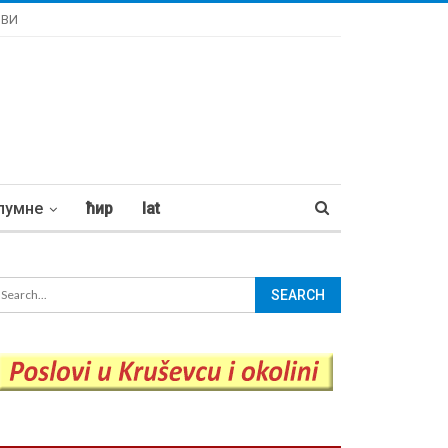
ОВИ
лумне
ћир
lat