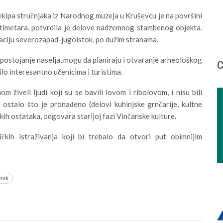
kipa stručnjaka iz Narodnog muzeja u Kruševcu je na površini
ntimetara, potvrdila je delove nadzemnog stambenog objekta.
aciju severozapad-jugoistok, po dužim stranama.
 postojanje naselja, mogu da planiraju i otvaranje arheološkog
С
bilo interesantno učenicima i turistima.
živeli ljudi koji su se bavili lovom i ribolovom, i nisu bili
 ostalo što je pronađeno (delovi kuhinjske grnčarije, kultne
jskih ostataka, odgovara starijoj fazi Vinčanske kulture.
kih istraživanja koji bi trebalo da otvori put obimnijim
enik