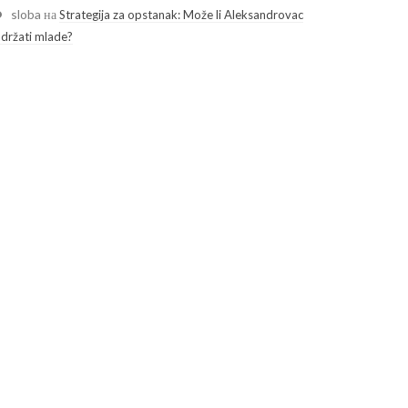
sloba
на
Strategija za opstanak: Može li Aleksandrovac
adržati mlade?