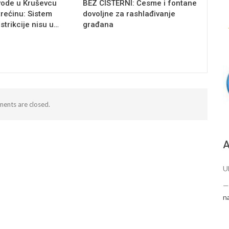
vode u Kruševcu
BEZ CISTERNI: Česme i fontane
trećinu: Sistem
dovoljne za rashlađivanje
estrikcije nisu u…
građana
ents are closed.
А
U
n