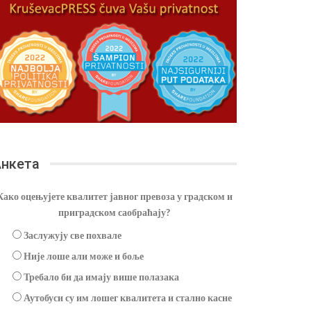
нкета
Како оцењујете квалитет јавног превоза у градском и
приградском саобраћају?
Заслужују све похвале
Није лоше али може и боље
Требало би да имају више полазака
Аутобуси су им лошег квалитета и стално касне