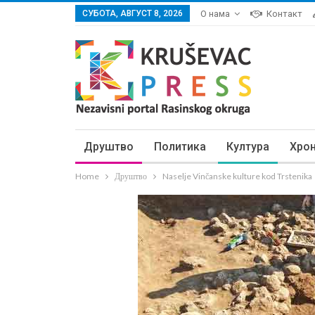
СУБОТА, АВГУСТ 8, 2026
О нама
Контакт
Друштво
Политика
Култура
Хро
Home
Друштво
Naselje Vinčanske kulture kod Trstenika