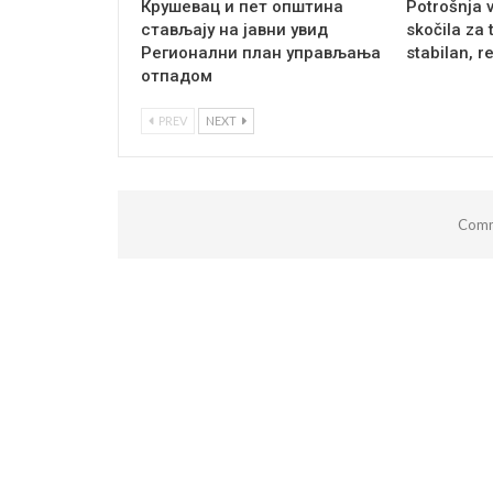
Крушевац и пет општина
Potrošnja 
стављају на јавни увид
skočila za 
Регионални план управљања
stabilan, r
отпадом
PREV
NEXT
Comm