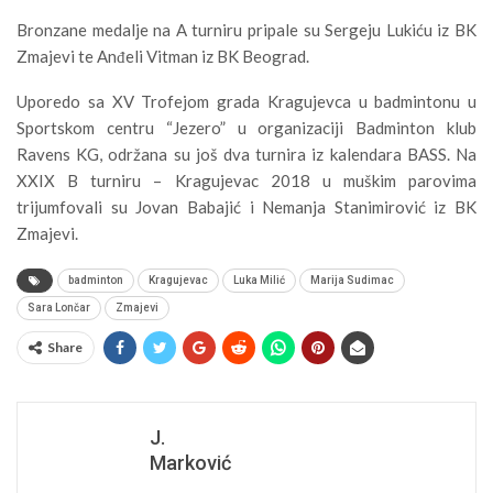
Bronzane medalje na A turniru pripale su Sergeju Lukiću iz BK
Zmajevi te Anđeli Vitman iz BK Beograd.
Uporedo sa XV Trofejom grada Kragujevca u badmintonu u
Sportskom centru “Jezero” u organizaciji Badminton klub
Ravens KG, održana su još dva turnira iz kalendara BASS. Na
XXIX B turniru – Kragujevac 2018 u muškim parovima
trijumfovali su Jovan Babajić i Nemanja Stanimirović iz BK
Zmajevi.
badminton
Kragujevac
Luka Milić
Marija Sudimac
Sara Lončar
Zmajevi
Share
J.
Marković