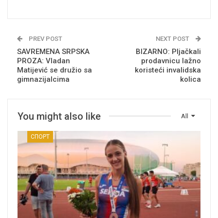
PREV POST
NEXT POST
SAVREMENA SRPSKA
BIZARNO: Pljačkali
PROZA: Vladan
prodavnicu lažno
Matijević se družio sa
koristeći invalidska
gimnazijalcima
kolica
You might also like
All
СПОРТ