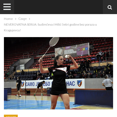
Home
Спорт
NEVEROVATNA SERIJA: Sudimčeva i Milić četiri godine bez poraza u
Kragujevcu!