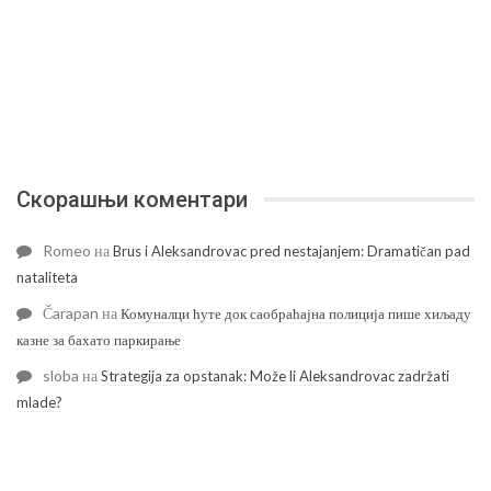
Скорашњи коментари
Romeo
на
Brus i Aleksandrovac pred nestajanjem: Dramatičan pad
nataliteta
Čarapan
на
Комуналци ћуте док саобраћајна полиција пише хиљаду
казне за бахато паркирање
sloba
на
Strategija za opstanak: Može li Aleksandrovac zadržati
mlade?