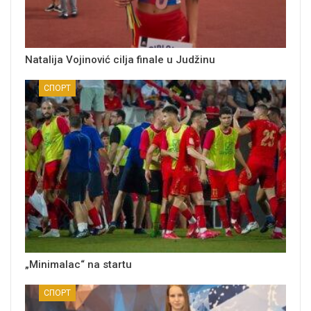
Natalija Vojinović cilja finale u Judžinu
СПОРТ
„Minimalac“ na startu
СПОРТ