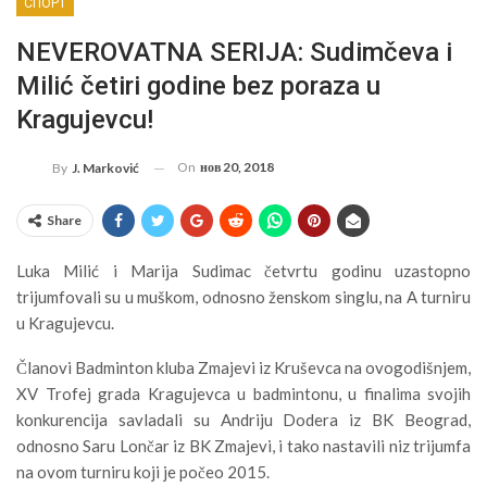
СПОРТ
NEVEROVATNA SERIJA: Sudimčeva i
Milić četiri godine bez poraza u
Kragujevcu!
On
нов 20, 2018
By
J. Marković
Share
Luka Milić i Marija Sudimac četvrtu godinu uzastopno
trijumfovali su u muškom, odnosno ženskom singlu, na A turniru
u Kragujevcu.
Članovi Badminton kluba Zmajevi iz Kruševca na ovogodišnjem,
XV Trofej grada Kragujevca u badmintonu, u finalima svojih
konkurencija savladali su Andriju Dodera iz BK Beograd,
odnosno Saru Lončar iz BK Zmajevi, i tako nastavili niz trijumfa
na ovom turniru koji je počeo 2015.