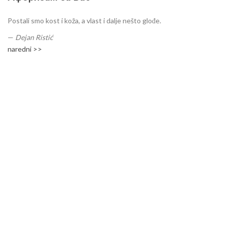
Postali smo kost i koža, a vlast i dalje nešto glođe.
—
Dejan Ristić
naredni >>