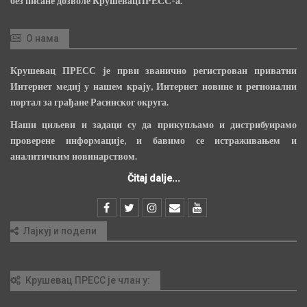
без писане дозволе КрушевацПРЕСС-а.
О нама
Крушевац ПРЕСС је први званично регистрован приватни
Интернет медиј у нашем крају, Интернет новине и регионални
портал за грађане Расинског округа.
Наши циљеви и задаци су да прикупљамо и дистрибуирамо
проверене информације, и бавимо се истраживањем и
аналитичким новинарством.
Čitaj dalje...
Лајкуј и подели
Крушевац ПРЕСС је члан у: