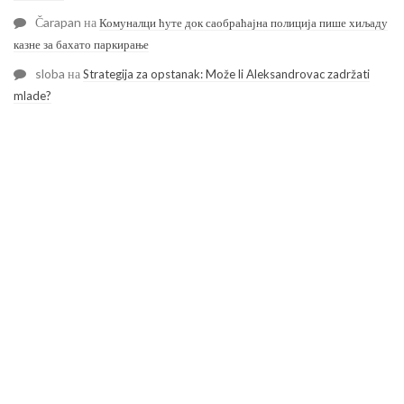
Čarapan
на
Комуналци ћуте док саобраћајна полиција пише хиљаду
казне за бахато паркирање
sloba
на
Strategija za opstanak: Može li Aleksandrovac zadržati
mlade?