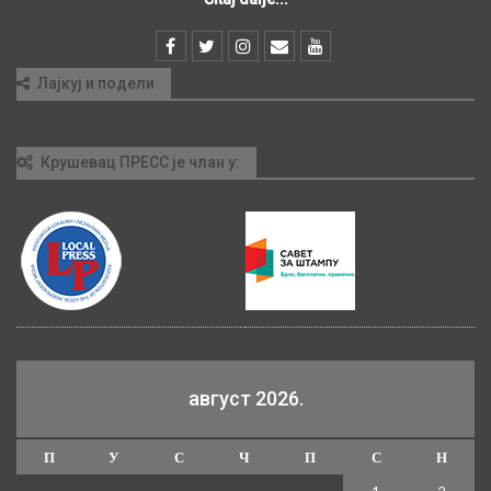
Лајкуј и подели
Крушевац ПРЕСС је члан у:
август 2026.
П
У
С
Ч
П
С
Н