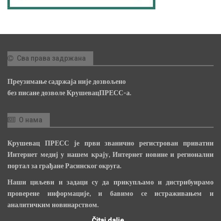
Сва права задржана
Преузимање садржаја није дозвољено
без писане дозволе КрушевацПРЕСС-а.
О нама
Крушевац ПРЕСС је први званично регистрован приватни
Интернет медиј у нашем крају, Интернет новине и регионални
портал за грађане Расинског округа.
Наши циљеви и задаци су да прикупљамо и дистрибуирамо
проверене информације, и бавимо се истраживањем и
аналитичким новинарством.
Čitaj dalje...