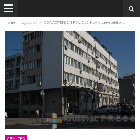
Home
Друштво
OBAVEŠTENJE IZ POLICIJE: Novi brojevi telefona
ДРУШТВО