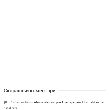
Скорашњи коментари
Romeo
на
Brus i Aleksandrovac pred nestajanjem: Dramatičan pad
nataliteta