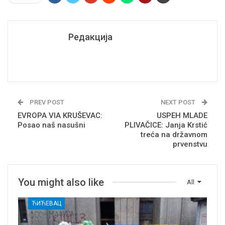
Редакција
PREV POST
NEXT POST
EVROPA VIA KRUŠEVAC:
USPEH MLADE
Posao naš nasušni
PLIVAČICE: Janja Krstić
treća na državnom
prvenstvu
You might also like
All
ЋИЋЕВАЦ