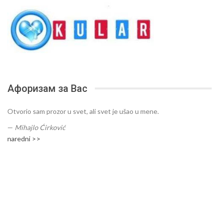
Афоризам за Вас
Otvorio sam prozor u svet, ali svet je ušao u mene.
—
Mihajlo Ćirković
naredni >>