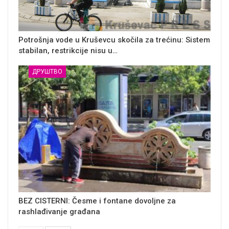
Potrošnja vode u Kruševcu skočila za trećinu: Sistem
stabilan, restrikcije nisu u…
ДРУШТВО
BEZ CISTERNI: Česme i fontane dovoljne za
rashlađivanje građana