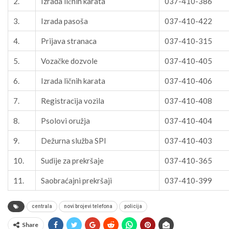
2.
Izrada ličnih karata
037-410-386
3.
Izrada pasoša
037-410-422
4.
Prijava stranaca
037-410-315
5.
Vozačke dozvole
037-410-405
6.
Izrada ličnih karata
037-410-406
7.
Registracija vozila
037-410-408
8.
Psolovi oružja
037-410-404
9.
Dežurna služba SPI
037-410-403
10.
Sudije za prekršaje
037-410-365
11.
Saobraćajni prekršaji
037-410-399
centrala
novi brojevi telefona
policija
Share