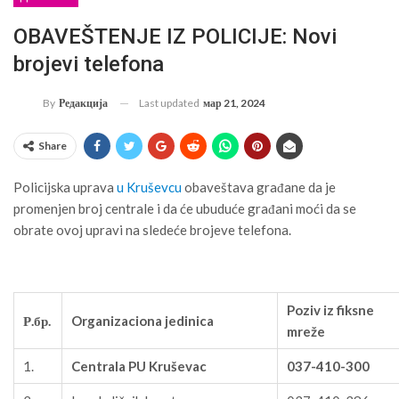
OBAVEŠTENJE IZ POLICIJE: Novi
brojevi telefona
Last updated
мар 21, 2024
By
Редакција
Share
Policijska uprava
u Kruševcu
obaveštava građane da je
promenjen broj centrale i da će ubuduće građani moći da se
obrate ovoj upravi na sledeće brojeve telefona.
Poziv iz fiksne
Р.бр.
Organizaciona jedinica
mreže
1.
Centrala PU Kruševac
037-410-300