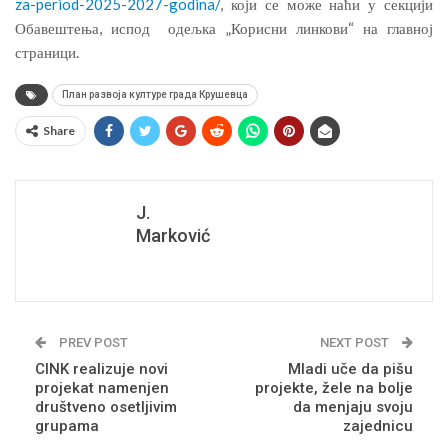
za-period-2025-2027-godina/
, који се може наћи у секцији
Обавештења, испод одељка „Корисни линкови“ на главној
страници.
План развоја културе града Крушевца
Share
J.
Marković
PREV POST
NEXT POST
CINK realizuje novi
Mladi uče da pišu
projekat namenjen
projekte, žele na bolje
društveno osetljivim
da menjaju svoju
grupama
zajednicu