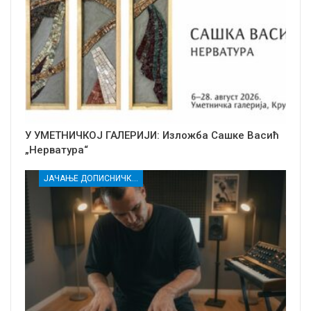
У УМЕТНИЧКОЈ ГАЛЕРИЈИ: Изложба Сашке Васић
„Нерватура“
ЈАЧАЊЕ ДОПИСНИЧКЕ МРЕЖЕ НЕЗАВИСНИХ МЕДИЈА У РАСИНСКОМ ОКРУГУ