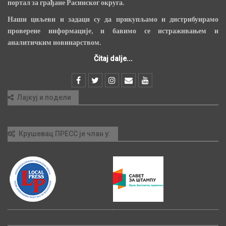
портал за грађане Расинског округа.
Наши циљеви и задаци су да прикупљамо и дистрибуирамо
проверене информације, и бавимо се истраживањем и
аналитичким новинарством.
Čitaj dalje...
Лајкуј и подели
Крушевац ПРЕСС је члан у: