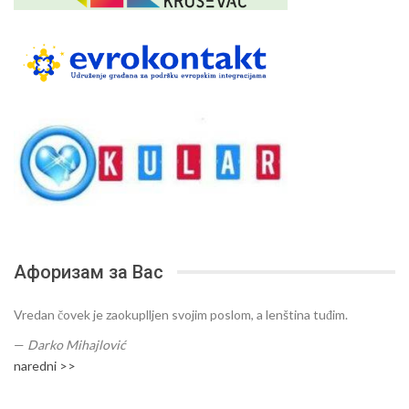
Афоризам за Вас
Vredan čovek je zaokuplljen svojim poslom, a lenština tuđim.
—
Darko Mihajlović
naredni >>