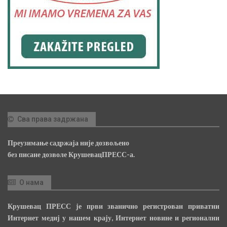
Сва права задржана
Преузимање садржаја није дозвољено
без писане дозволе КрушевацПРЕСС-а.
О нама
Крушевац ПРЕСС је први званично регистрован приватни
Интернет медиј у нашем крају, Интернет новине и регионални