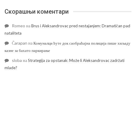
Скорашњи коментари
Romeo
на
Brus i Aleksandrovac pred nestajanjem: Dramatičan pad
nataliteta
Čarapan
на
Комуналци ћуте док саобраћајна полиција пише хиљаду
казне за бахато паркирање
sloba
на
Strategija za opstanak: Može li Aleksandrovac zadržati
mlade?