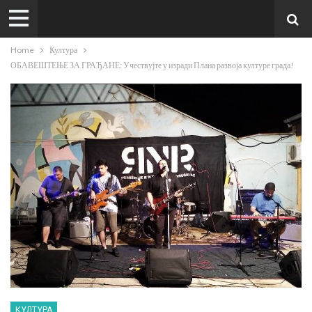
Home
Култура
ОБАВЕШТЕЊЕ ЗА ГРАЂАНЕ: Учествујте у изради Плана развоја културе града!
КУЛТУРА