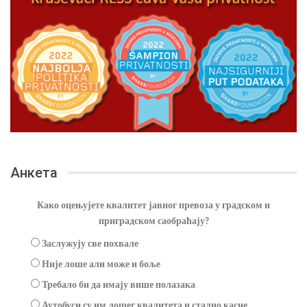
Анкета
Како оцењујете квалитет јавног превоза у градском и
приградском саобраћају?
Заслужују све похвале
Није лоше али може и боље
Требало би да имају више полазака
Аутобуси су им лошег квалитета и стално касне