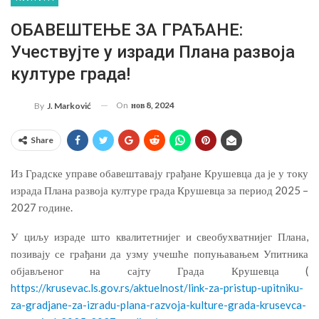
ОБАВЕШТЕЊЕ ЗА ГРАЂАНЕ:
Учествујте у изради Плана развоја
културе града!
On
нов 8, 2024
By
J. Marković
Share
Из Градске управе обавештавају грађане Крушевца да је у току
израда Плана развоја културе града Крушевца за период 2025 –
2027 године.
У циљу израде што квалитетнијег и свеобухватнијег Плана,
позивају се грађани да узму учешће попуњавањем Упитника
објављеног на сајту Града Крушевца (
https://krusevac.ls.gov.rs/aktuelnost/link-za-pristup-upitniku-
za-gradjane-za-izradu-plana-razvoja-kulture-grada-krusevca-