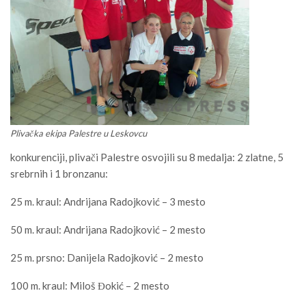
Plivačka ekipa Palestre u Leskovcu
konkurenciji, plivači Palestre osvojili su 8 medalja: 2 zlatne, 5
srebrnih i 1 bronzanu:
25 m. kraul: Andrijana Radojković – 3 mesto
50 m. kraul: Andrijana Radojković – 2 mesto
25 m. prsno: Danijela Radojković – 2 mesto
100 m. kraul: Miloš Đokić – 2 mesto