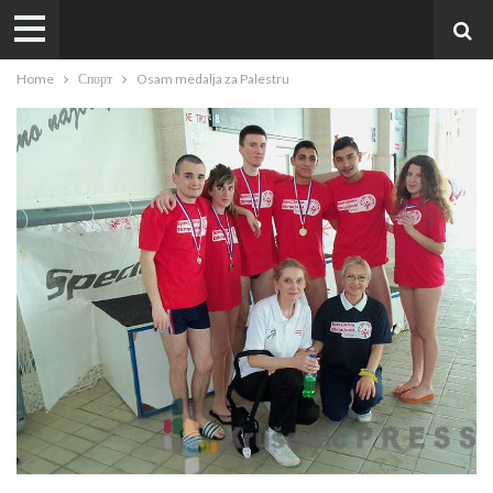
Home
Спорт
Osam medalja za Palestru