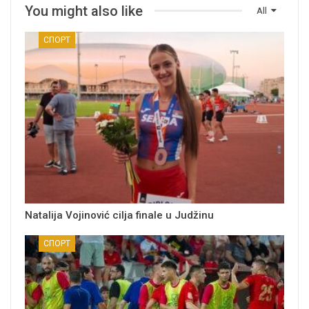
You might also like
All
СПОРТ
Natalija Vojinović cilja finale u Judžinu
СПОРТ