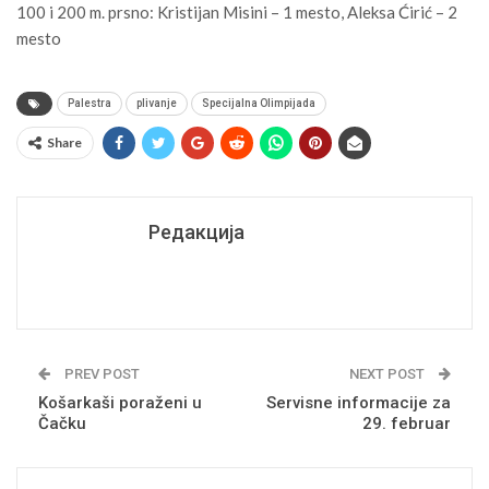
100 i 200 m. prsno: Kristijan Misini – 1 mesto, Aleksa Ćirić – 2
mesto
Palestra
plivanje
Specijalna Olimpijada
Share
Редакција
PREV POST
NEXT POST
Košarkaši poraženi u
Servisne informacije za
Čačku
29. februar