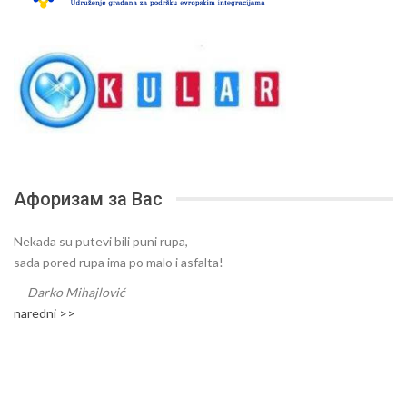
Афоризам за Вас
Nekada su putevi bili puni rupa,
sada pored rupa ima po malo i asfalta!
—
Darko Mihajlović
naredni >>