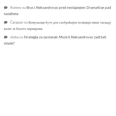
Romeo
на
Brus i Aleksandrovac pred nestajanjem: Dramatičan pad
nataliteta
Čarapan
на
Комуналци ћуте док саобраћајна полиција пише хиљаду
казне за бахато паркирање
sloba
на
Strategija za opstanak: Može li Aleksandrovac zadržati
mlade?