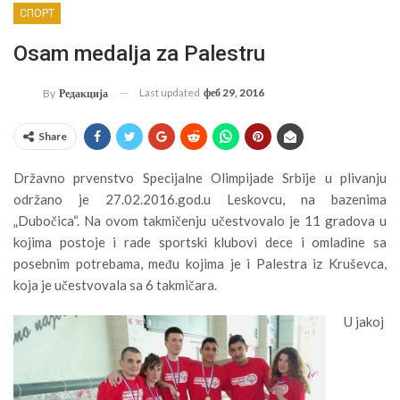
СПОРТ
Osam medalja za Palestru
Last updated
феб 29, 2016
By
Редакција
Share
Državno prvenstvo Specijalne Olimpijade Srbije u plivanju
održano je 27.02.2016.god.u Leskovcu, na bazenima
„Dubočica“. Na ovom takmičenju učestvovalo je 11 gradova u
kojima postoje i rade sportski klubovi dece i omladine sa
posebnim potrebama, među kojima je i Palestra iz Kruševca,
koja je učestvovala sa 6 takmičara.
U jakoj