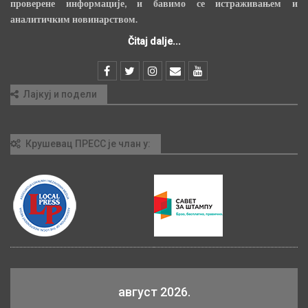
проверене информације, и бавимо се истраживањем и
аналитичким новинарством.
Čitaj dalje...
Лајкуј и подели
Крушевац ПРЕСС је члан у:
август 2026.