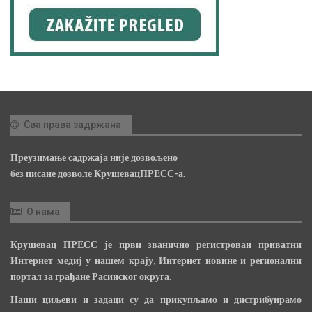
Сва права задржана
Преузимање садржаја није дозвољено
без писане дозволе КрушевацПРЕСС-а.
О нама
Крушевац ПРЕСС је први званично регистрован приватни
Интернет медиј у нашем крају, Интернет новине и регионални
портал за грађане Расинског округа.
Наши циљеви и задаци су да прикупљамо и дистрибуирамо