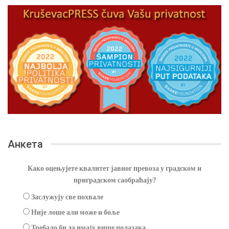
Анкета
Како оцењујете квалитет јавног превоза у градском и
приградском саобраћају?
Заслужују све похвале
Није лоше али може и боље
Требало би да имају више полазака