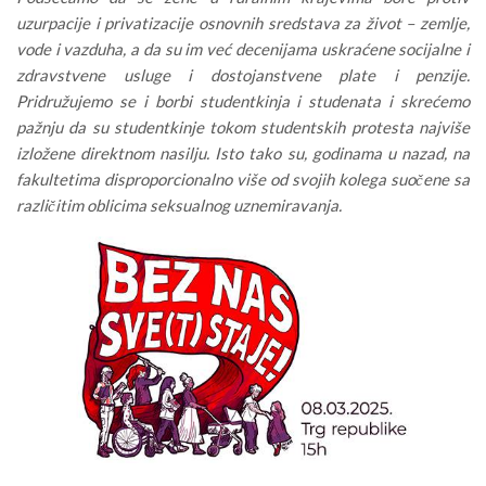
uzurpacije i privatizacije osnovnih sredstava za život – zemlje,
vode i vazduha, a da su im već decenijama uskraćene socijalne i
zdravstvene usluge i dostojanstvene plate i penzije.
Pridružujemo se i borbi studentkinja i studenata i skrećemo
pažnju da su studentkinje tokom studentskih protesta najviše
izložene direktnom nasilju. Isto tako su, godinama u nazad, na
fakultetima disproporcionalno više od svojih kolega suočene sa
različitim oblicima seksualnog uznemiravanja.