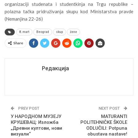
organizaciji studenata i studentkinja na Trgu republike –
polazna tačka pridruživanja skupu kod Ministarstva pravde
(Nemanjina 22-26)
8. mart
Beograd
skup
žene
Share
Редакција
PREV POST
NEXT POST
У НАРОДНОМ МУЗЕЈУ
MATURANTI
КРУШЕВАЦ: Изложба
POLITEHNIČKE ŠKOLE
„Древни култови, нови
ODLUČILI: Potpuna
визуали“
obustava nastave!