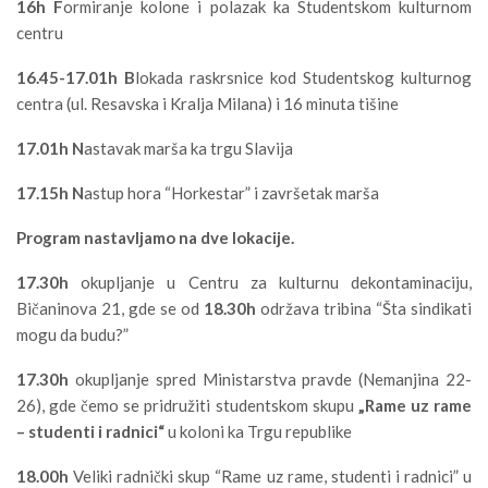
16h F
ormiranje kolone i polazak ka Studentskom kulturnom
centru
16.45-17.01h B
lokada raskrsnice kod Studentskog kulturnog
centra (ul. Resavska i Kralja Milana) i 16 minuta tišine
17.01h N
astavak marša ka trgu Slavija
17.15h N
astup hora “Horkestar” i završetak marša
Program nastavljamo na dve lokacije.
17.30h
okupljanje u Centru za kulturnu dekontaminaciju,
Bičaninova 21, gde se od
18.30h
održava tribina “Šta sindikati
mogu da budu?”
17.30h
okupljanje spred Ministarstva pravde (Nemanjina 22-
26), gde čemo se pridružiti studentskom skupu
„Rame uz rame
– studenti i radnici“
u koloni ka Trgu republike
18.00h
Veliki radnički skup “Rame uz rame, studenti i radnici” u