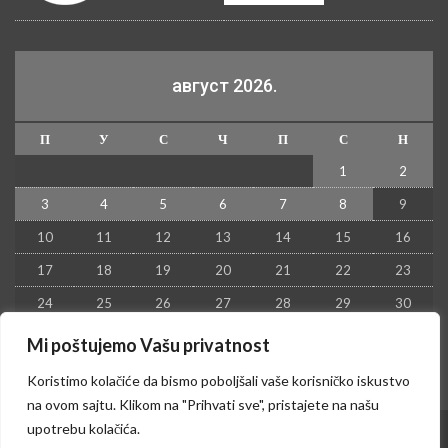
август 2026.
П
У
С
Ч
П
С
Н
1
2
3
4
5
6
7
8
9
10
11
12
13
14
15
16
17
18
19
20
21
22
23
24
25
26
27
28
29
30
31
Mi poštujemo Vašu privatnost
« јул
Koristimo kolačiće da bismo poboljšali vaše korisničko iskustvo
na ovom sajtu. Klikom na "Prihvati sve", pristajete na našu
upotrebu kolačića.