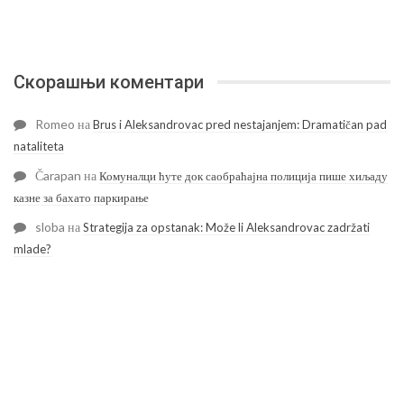
Скорашњи коментари
Romeo
на
Brus i Aleksandrovac pred nestajanjem: Dramatičan pad
nataliteta
Čarapan
на
Комуналци ћуте док саобраћајна полиција пише хиљаду
казне за бахато паркирање
sloba
на
Strategija za opstanak: Može li Aleksandrovac zadržati
mlade?