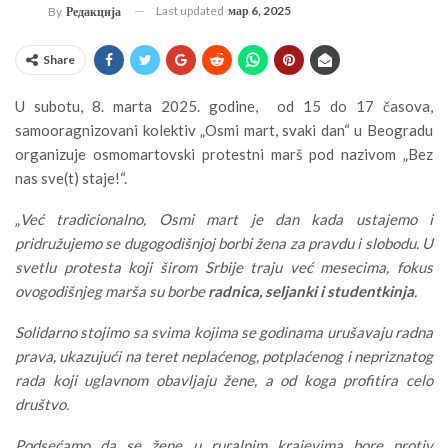
Last updated
мар 6, 2025
By
Редакција
Share
U subotu, 8. marta 2025. godine, od 15 do 17 časova,
samooragnizovani kolektiv „Osmi mart, svaki dan“ u Beogradu
organizuje osmomartovski protestni marš pod nazivom „Bez
nas sve(t) staje!“.
„
Već tradicionalno, Osmi mart je dan kada ustajemo i
pridružujemo se dugogodišnjoj borbi žena za pravdu i slobodu. U
svetlu protesta koji širom Srbije traju već mesecima, fokus
ovogodišnjeg marša su borbe
radnica, seljanki i studentkinja
.
Solidarno stojimo sa svima kojima se godinama urušavaju radna
prava, ukazujući na teret neplaćenog, potplaćenog i nepriznatog
rada koji uglavnom obavljaju žene, a od koga profitira celo
društvo.
Podsećamo da se žene u ruralnim krajevima bore protiv