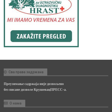
Сва права задржана
Преузимање садржаја није дозвољено
без писане дозволе КрушевацПРЕСС-а.
О нама