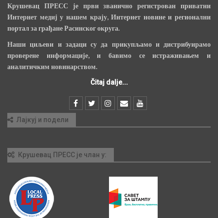
Крушевац ПРЕСС је први званично регистрован приватни
Интернет медиј у нашем крају, Интернет новине и регионални
портал за грађане Расинског округа.
Наши циљеви и задаци су да прикупљамо и дистрибуирамо
проверене информације, и бавимо се истраживањем и
аналитичким новинарством.
Čitaj dalje...
Лајкуј и подели
Крушевац ПРЕСС је члан у: