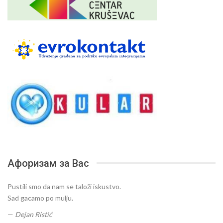
Афоризам за Вас
Pustili smo da nam se taloži iskustvo.
Sad gacamo po mulju.
—
Dejan Ristić