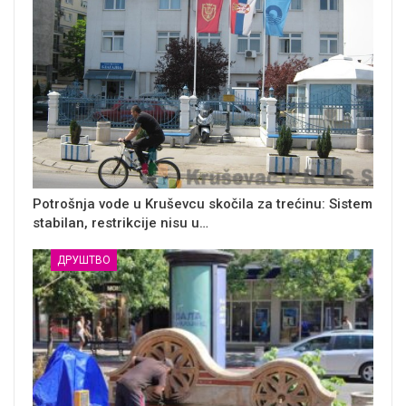
Potrošnja vode u Kruševcu skočila za trećinu: Sistem
stabilan, restrikcije nisu u…
ДРУШТВО