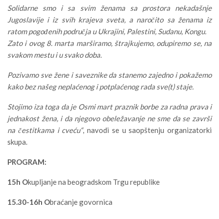
Solidarne smo i sa svim ženama sa prostora nekadašnje
Jugoslavije i iz svih krajeva sveta, a naročito sa ženama iz
ratom pogođenih područja u Ukrajini, Palestini, Sudanu, Kongu.
Zato i ovog 8. marta marširamo, štrajkujemo, odupiremo se, na
svakom mestu i u svako doba.
Pozivamo sve žene i saveznike da stanemo zajedno i pokažemo
kako bez našeg neplaćenog i potplaćenog rada sve(t) staje.
Stojimo iza toga da je Osmi mart praznik borbe za radna prava i
jednakost žena, i da njegovo obeležavanje ne sme da se završi
na čestitkama i cveću“
, navodi se u saopštenju organizatorki
skupa.
PROGRAM:
15h O
kupljanje na beogradskom Trgu republike
15.30-16h O
braćanje govornica