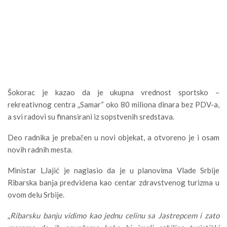
Šokorac je kazao da je ukupna vrednost sportsko –
rekreativnog centra „Samar“ oko 80 miliona dinara bez PDV-a,
a svi radovi su finansirani iz sopstvenih sredstava.
Deo radnika je prebačen u novi objekat, a otvoreno je i osam
novih radnih mesta.
Ministar LJajić je naglasio da je u planovima Vlade Srbije
Ribarska banja predviđena kao centar zdravstvenog turizma u
ovom delu Srbije.
„
Ribarsku banju vidimo kao jednu celinu sa Jastrepcem i zato