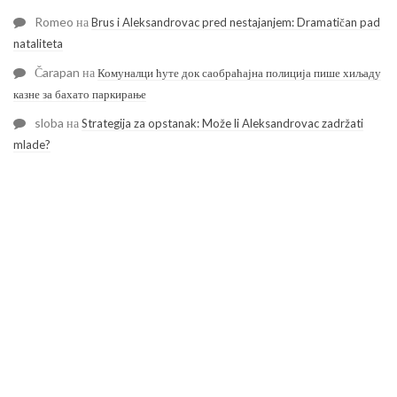
Romeo
на
Brus i Aleksandrovac pred nestajanjem: Dramatičan pad
nataliteta
Čarapan
на
Комуналци ћуте док саобраћајна полиција пише хиљаду
казне за бахато паркирање
sloba
на
Strategija za opstanak: Može li Aleksandrovac zadržati
mlade?