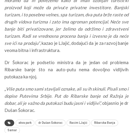
moramo da ih povežemo kako bi imali ozbiljan turistički
proizvod koji može da privuče privatne investitore. Banjski
turizam, i to posebno velnes, spa turizam, dva puta brže raste od
drugih vidova turizma i zato ima ogroman potencijal. Neće sve
banje biti privatizovane, jer želimo da održimo i zdravstveni
turizam. Radi se vrednosna procena banja i izvesno je da neće
sve ići na prodaju“
, kazao je LJajić, dodajući da je za razvoj banje
veoma bitna i infrastruktura.
Dr Šokorac je podsetio ministra da je jedan od problema
Ribarske banje što na auto-putu nema dovoljno vidljivih
putokaza ka njoj.
„
Više puta smo sami stavljali oznake, ali su ih skinuli. Pisali smo i
dopise Putevima Srbije. Put do Ribarske banje od Ražnja je
dobar, ali je važno da putokazi budu jasni i vidljivi“,
objasnio je dr
Dušan Šokorac.
akva park
dr Dušan Šokorac
Rasim LJajić
Ribarska Banja
Samar