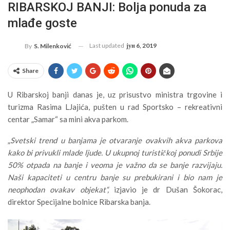
RIBARSKOJ BANJI: Bolja ponuda za
mlađe goste
Last updated
јун 6, 2019
By
S. Milenković
Share
U Ribarskoj banji danas je, uz prisustvo ministra trgovine i
turizma Rasima LJajića, pušten u rad Sportsko – rekreativni
centar „Samar“ sa mini akva parkom.
„
Svetski trend u banjama je otvaranje ovakvih akva parkova
kako bi privukli mlade ljude. U ukupnoj turističkoj ponudi Srbije
50% otpada na banje i veoma je važno da se banje razvijaju.
Naši kapaciteti u centru banje su prebukirani i bio nam je
neophodan ovakav objekat“,
izjavio je dr Dušan Šokorac,
direktor Specijalne bolnice Ribarska banja.