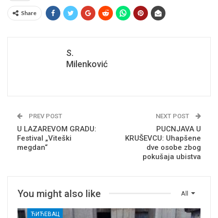
Share
S.
Milenković
PREV POST
NEXT POST
U LAZAREVOM GRADU:
PUCNJAVA U
Festival „Viteški
KRUŠEVCU: Uhapšene
megdan“
dve osobe zbog
pokušaja ubistva
You might also like
All
ЋИЋЕВАЦ