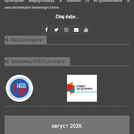
проверене информације, и бавимо се истраживањем и
аналитичким новинарством.
Čitaj dalje...
Лајкуј и подели
Крушевац ПРЕСС је члан у:
август 2026.