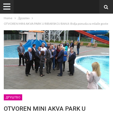
Home
Друштво
OTVOREN MINI AKVA PARK U RIBARSKOJ BANJI: Bolja ponuda za mlađe goste
ДРУШТВО
OTVOREN MINI AKVA PARK U