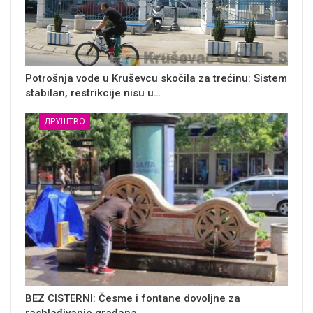
Potrošnja vode u Kruševcu skočila za trećinu: Sistem
stabilan, restrikcije nisu u…
ДРУШТВО
BEZ CISTERNI: Česme i fontane dovoljne za