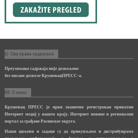
Сва права задржана
Преузимање садржаја није дозвољено
без писане дозволе КрушевацПРЕСС-а.
О нама
Крушевац ПРЕСС је први званично регистрован приватни
Интернет медиј у нашем крају, Интернет новине и регионални
портал за грађане Расинског округа.
Наши циљеви и задаци су да прикупљамо и дистрибуирамо