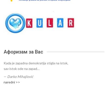
Афоризам за Вас
Kada je zapadna demokratija stigla na istok,
sav istok ode na zapad…
—
Darko Mihajlović
naredni >>