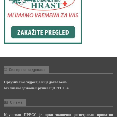
Сва права задржана
Преузимање садржаја није дозвољено
без писане дозволе КрушевацПРЕСС-а.
О нама
Крушевац ПРЕСС је први званично регистрован приватни