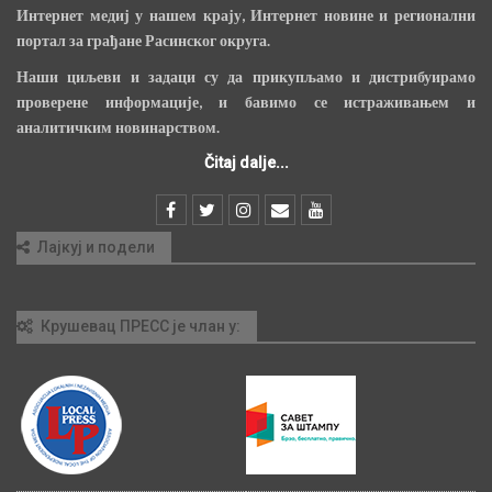
Интернет медиј у нашем крају, Интернет новине и регионални
портал за грађане Расинског округа.
Наши циљеви и задаци су да прикупљамо и дистрибуирамо
проверене информације, и бавимо се истраживањем и
аналитичким новинарством.
Čitaj dalje...
Лајкуј и подели
Крушевац ПРЕСС је члан у: