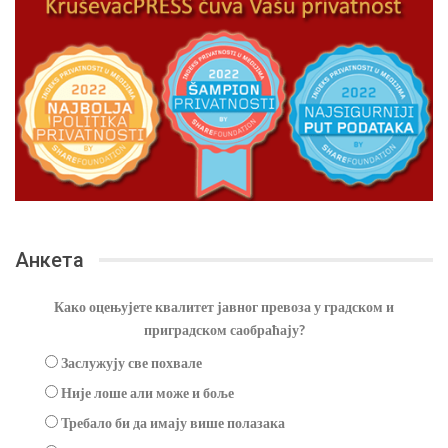
Анкета
Како оцењујете квалитет јавног превоза у градском и
приградском саобраћају?
Заслужују све похвале
Није лоше али може и боље
Требало би да имају више полазака