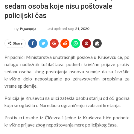
sedam osoba koje nisu poštovale
policijski čas
Last updated
мар 21, 2020
By
Редакција
Share
Pripadnici Ministarstva unutrašnjih poslova u Kruševcu će, po
nalogu nadležnih tužilaštava, podneti krivične prijave protiv
sedam osoba, zbog postojanja osnova sumnje da su izvršile
krivično delo nepostupanje po zdravstvenim propisima za
vreme epidemije.
Policija je Kruševcu na ulici zatekla osobu stariju od 65 godina
koja se oglušila o Naredbu o ograničenju i zabrani kretanja.
Protiv tri osobe iz Ćićevca i jedne iz Kruševca biće podnete
krivične prijave zbog nepoštovanja mere policijskog časa.