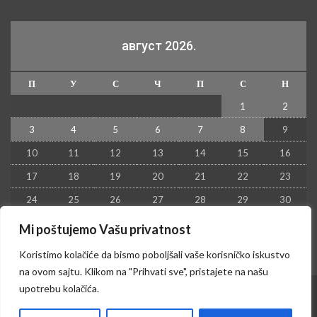
август 2026.
П
У
С
Ч
П
С
Н
1
2
3
4
5
6
7
8
9
10
11
12
13
14
15
16
17
18
19
20
21
22
23
24
25
26
27
28
29
30
31
Mi poštujemo Vašu privatnost
« јул
Koristimo kolačiće da bismo poboljšali vaše korisničko iskustvo
na ovom sajtu. Klikom na "Prihvati sve", pristajete na našu
upotrebu kolačića.
© 2026 - Kruševac PRESS. Sva prava zadržana.