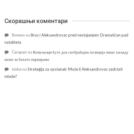
Скорашњи коментари
Romeo
на
Brus i Aleksandrovac pred nestajanjem: Dramatičan pad
nataliteta
Čarapan
на
Комуналци ћуте док саобраћајна полиција пише хиљаду
казне за бахато паркирање
sloba
на
Strategija za opstanak: Može li Aleksandrovac zadržati
mlade?