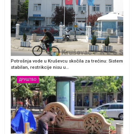
Potrošnja vode u Kruševcu skočila za trećinu: Sistem
stabilan, restrikcije nisu u…
ДРУШТВО