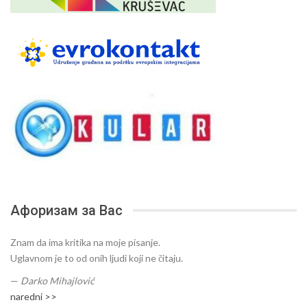
Афоризам за Вас
Znam da ima kritika na moje pisanje.
Uglavnom je to od onih ljudi koji ne čitaju.
—
Darko Mihajlović
naredni >>