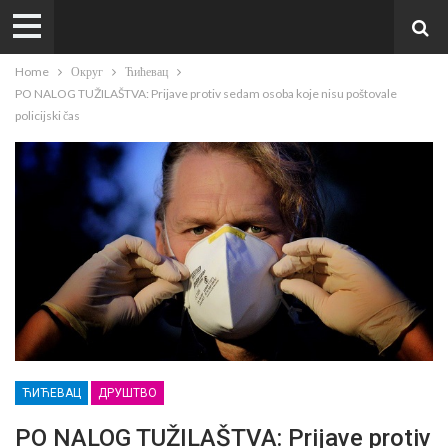
Home
Округ
Ћићевац
PO NALOG TUŽILAŠTVA: Prijave protiv sedam osoba koje nisu poštovale
policijski čas
ЋИЋЕВАЦ
ДРУШТВО
PO NALOG TUŽILAŠTVA: Prijave protiv