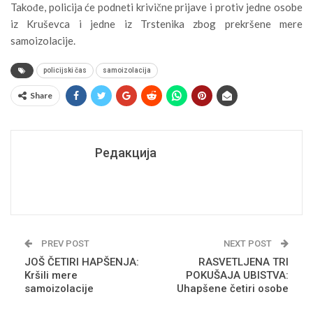
Takođe, policija će podneti krivične prijave i protiv jedne osobe
iz Kruševca i jedne iz Trstenika zbog prekršene mere
samoizolacije.
policijski čas
samoizolacija
Share
Редакција
PREV POST
NEXT POST
JOŠ ČETIRI HAPŠENJA:
RASVETLJENA TRI
Kršili mere
POKUŠAJA UBISTVA:
samoizolacije
Uhapšene četiri osobe