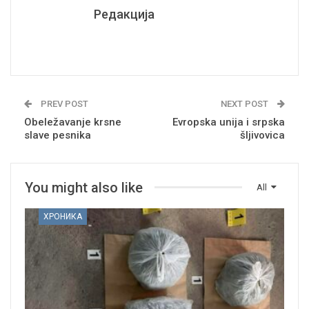
Редакција
PREV POST
NEXT POST
Obeležavanje krsne
Evropska unija i srpska
slave pesnika
šljivovica
You might also like
All
ХРОНИКА