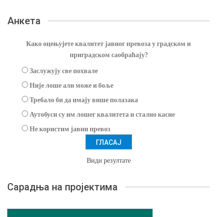
Анкета
Како оцењујете квалитет јавног превоза у градском и
приградском саобраћају?
Заслужују све похвале
Није лоше али може и боље
Требало би да имају више полазака
Аутобуси су им лошег квалитета и стално касне
Не користим јавни превоз
Види резултате
Сарадња на пројектима