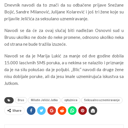
Dnevnik navodi da to znači da su odbačene prijave Snežane
Bojić, Sandre Milanović, Julijane Kolarević i još tri žene koje su
prijavile Jeličića za seksulano uznemiravanje.
Navodi se da će za ovaj slučaj biti nadležan Osnovni sud u
Brusu ukoliko ne dođe do neke promene, odnosno ukoliko neka
od strana ne bude tražila izuzeće.
Navodi se da je Marija Lukić za manje od dve godine dobila
15.000 lascivnih SMS poruka, a u nekima se nalazilo i priznanje
da je na silu pokušao da je poljubi. „Blic“ navodi da druge žene
nisu dobijale poruke, ali da jesu imale uznemirujuća iskustva sa
Jutkom.
Brus
Milutin Jeličić Jutka
optužnica
Seksualno uznemiravanje
Share