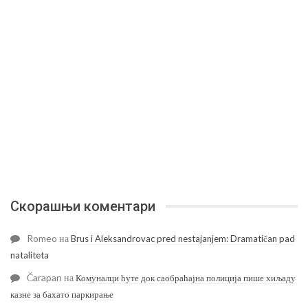
Скорашњи коментари
Romeo
на
Brus i Aleksandrovac pred nestajanjem: Dramatičan pad
nataliteta
Čarapan
на
Комуналци ћуте док саобраћајна полиција пише хиљаду
казне за бахато паркирање