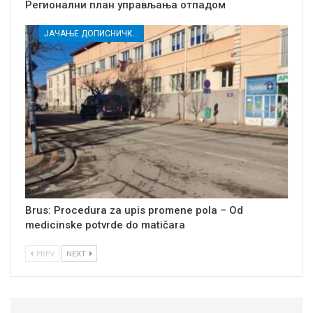
Регионални план управљања отпадом
ЈАЧАЊЕ ДОПИСНИЧКЕ МРЕЖЕ НЕЗАВИСНИХ МЕДИЈА У РАСИНСКОМ ОКРУГУ
Brus: Procedura za upis promene pola – Od
medicinske potvrde do matičara
PREV
NEXT