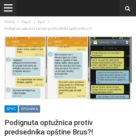
Home
Округ
Брус
Podignuta optužnica protiv predsednika opštine Brus?!
БРУС
ХРОНИКА
Podignuta optužnica protiv
predsednika opštine Brus?!