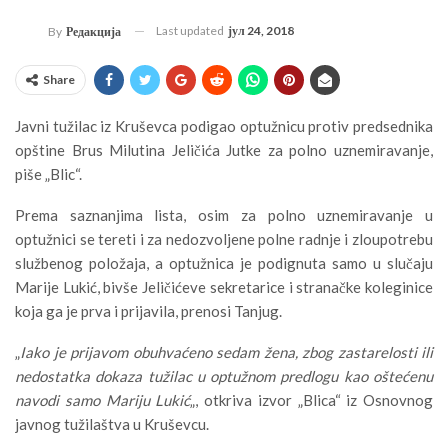
Last updated
јул 24, 2018
By
Редакција
Share
Javni tužilac iz Kruševca podigao optužnicu protiv predsednika
opštine Brus Milutina Jeličića Jutke za polno uznemiravanje,
piše „Blic“.
Prema saznanjima lista, osim za polno uznemiravanje u
optužnici se tereti i za nedozvoljene polne radnje i zloupotrebu
službenog položaja, a optužnica je podignuta samo u slučaju
Marije Lukić, bivše Jeličićeve sekretarice i stranačke koleginice
koja ga je prva i prijavila, prenosi Tanjug.
„
Iako je prijavom obuhvaćeno sedam žena, zbog zastarelosti ili
nedostatka dokaza tužilac u optužnom predlogu kao oštećenu
navodi samo Mariju Lukić
„, otkriva izvor „Blica“ iz Osnovnog
javnog tužilaštva u Kruševcu.