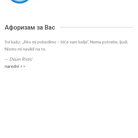
Афоризам за Вас
Svi kažu: „Ako mi pobedimo – biće vam bolje”. Nema potrebe, ljudi.
Nismo mi navikli na to.
—
Dejan Ristić
naredni >>