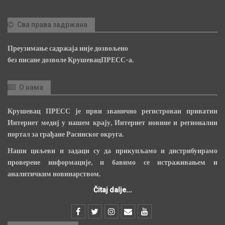
Сва права задржана
Преузимање садржаја није дозвољено
без писане дозволе КрушевацПРЕСС-а.
О нама
Крушевац ПРЕСС је први званично регистрован приватни
Интернет медиј у нашем крају, Интернет новине и регионални
портал за грађане Расинског округа.
Наши циљеви и задаци су да прикупљамо и дистрибуирамо
проверене информације, и бавимо се истраживањем и
аналитичким новинарством.
Čitaj dalje...