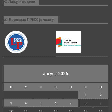
Лајкуј и подели
Крушевац ПРЕСС је члан у:
август 2026.
П
У
С
Ч
П
С
Н
1
2
3
4
5
6
7
8
9
10
11
12
13
14
15
16