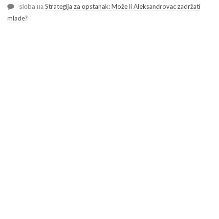
sloba
на
Strategija za opstanak: Može li Aleksandrovac zadržati
mlade?