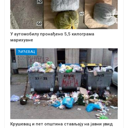
У аутомобилу пронађено 5,5 килограма
марихуане
ЋИЋЕВАЦ
Крушевац и пет општина стављају на јавни увид