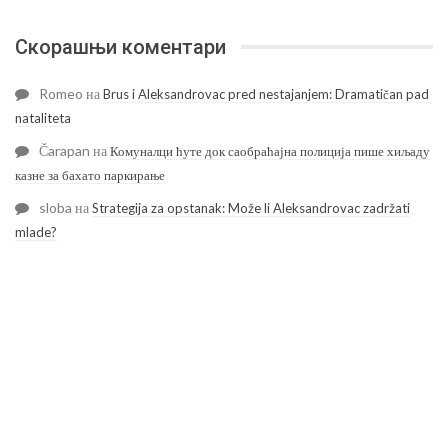
Скорашњи коментари
Romeo
на
Brus i Aleksandrovac pred nestajanjem: Dramatičan pad
nataliteta
Čarapan
на
Комуналци ћуте док саобраћајна полиција пише хиљаду
казне за бахато паркирање
sloba
на
Strategija za opstanak: Može li Aleksandrovac zadržati
mlade?