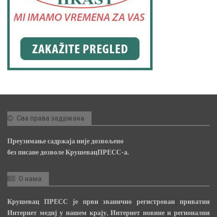
Сва права задржана
Преузимање садржаја није дозвољено
без писане дозволе КрушевацПРЕСС-а.
О нама
Крушевац ПРЕСС је први званично регистрован приватни
Интернет медиј у нашем крају, Интернет новине и регионални