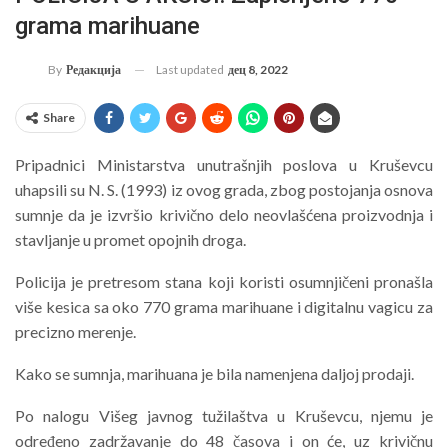
grama marihuane
Last updated
дец 8, 2022
By
Редакција
Share
Pripadnici Ministarstva unutrašnjih poslova u Kruševcu
uhapsili su N. S. (1993) iz ovog grada, zbog postojanja osnova
sumnje da je izvršio krivično delo neovlašćena proizvodnja i
stavljanje u promet opojnih droga.
Policija je pretresom stana koji koristi osumnjičeni pronašla
više kesica sa oko 770 grama marihuane i digitalnu vagicu za
precizno merenje.
Kako se sumnja, marihuana je bila namenjena daljoj prodaji.
Po nalogu Višeg javnog tužilaštva u Kruševcu, njemu je
određeno zadržavanje do 48 časova i on će, uz krivičnu