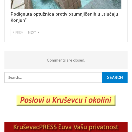
Podignuta optužnica protiv osumnjičenih u „slučaju
Konjuh“
PREV
NEXT
Comments are closed.