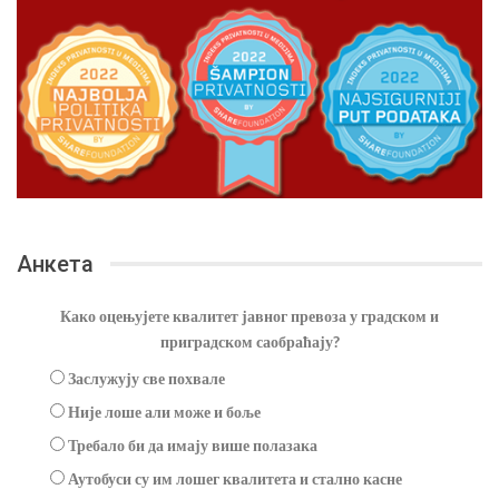
Анкета
Како оцењујете квалитет јавног превоза у градском и
приградском саобраћају?
Заслужују све похвале
Није лоше али може и боље
Требало би да имају више полазака
Аутобуси су им лошег квалитета и стално касне