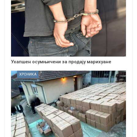
Ухапшен осумњичени за продају марихуане
ХРОНИКА