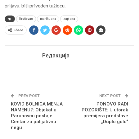
prijavu, biti priveden tužiocu.
Kruševac
marihuana
zaplena
Share
Редакција
PREV POST
NEXT POST
KOVID BOLNICA MENJA
PONOVO RADI
NAMENU?: Objekat u
POZORIŠTE: U utorak
Parunovcu postaje
premijera predstave
Centar za palijativnu
„Duplo golo“
negu