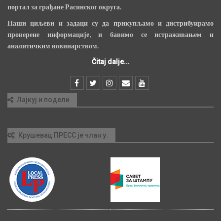
портал за грађане Расинског округа.
Наши циљеви и задаци су да прикупљамо и дистрибуирамо
проверене информације, и бавимо се истраживањем и
аналитичким новинарством.
Čitaj dalje...
Лајкуј и подели
Крушевац ПРЕСС је члан у: