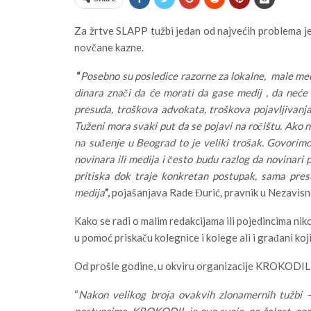
Za žrtve SLAPP tužbi jedan od najvećih problema je
novčane kazne.
“
Posebno su posledice razorne za lokalne, male med
dinara znači da će morati da gase medij , da neće 
presuda, troškova advokata, troškova pojavljivanja 
Tuženi mora svaki put da se pojavi na ročištu. Ako 
na suđenje u Beograd to je veliki trošak. Govorim
novinara ili medija i često budu razlog da novinari 
pritiska dok traje konkretan postupak, sama pre
medija
”,
pojašanjava Rade Đurić, pravnik u Nezavisn
Kako se radi o malim redakcijama ili pojedincima ni
u pomoć priskaču kolegnice i kolege ali i građani ko
Od prošle godine, u okviru organizacije KROKODI
“
Nakon velikog broja ovakvih zlonamernih tužbi –
postupcima, KROKODIL je ovo svoje, na žalost, og