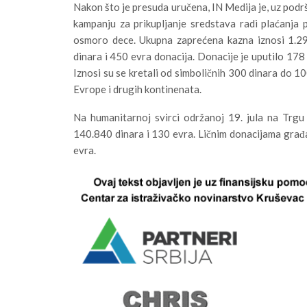
Nakon što je presuda uručena, IN Medija je, uz podrš
kampanju za prikupljanje sredstava radi plaćanja 
osmoro dece. Ukupna zaprećena kazna iznosi 1.29
dinara i 450 evra donacija. Donacije je uputilo 178
Iznosi su se kretali od simboličnih 300 dinara do 10
Evrope i drugih kontinenata.
Na humanitarnoj svirci održanoj 19. jula na Trgu 
140.840 dinara i 130 evra. Ličnim donacijama građan
evra.