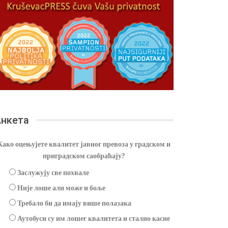
нкета
Како оцењујете квалитет јавног превоза у градском и
приградском саобраћају?
Заслужују све похвале
Није лоше али може и боље
Требало би да имају више полазака
Аутобуси су им лошег квалитета и стално касне