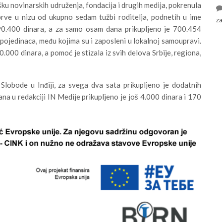
ku novinarskih udruženja, fondacija i drugih medija, pokrenula
prve u nizu od ukupno sedam tužbi roditelja, podnetih u ime
z
0.400 dinara, a za samo osam dana prikupljeno je 700.454
 pojedinaca, među kojima su i zaposleni u lokalnoj samoupravi.
0.000 dinara, a pomoć je stizala iz svih delova Srbije, regiona,
Slobode u Inđiji, za svega dva sata prikupljeno je dodatnih
a u redakciji IN Medije prikupljeno je još 4.000 dinara i 170