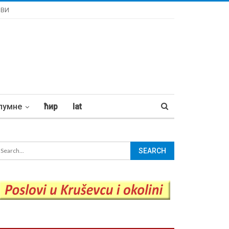
ОВИ
лумне
ћир
lat