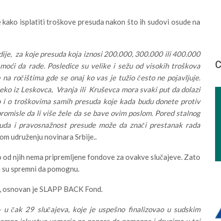
 kako isplatiti troškove presuda nakon što ih sudovi osude na
ije, za koje presuda koja iznosi 200.000, 300.000 ili 400.000
С
moći da rade. Posledice su velike i sežu od visokih troškova
na ročištima gde se onaj ko vas je tužio često ne pojavljuje.
neko iz Leskovca, Vranja ili Kruševca mora svaki put da dolazi
o i o troškovima samih presuda koje kada budu donete protiv
promisle da li više žele da se bave ovim poslom. Pored stalnog
suda i pravosnažnost presude može da znači prestanak rada
om udruženju novinara Srbije..
ko od njih nema pripremljene fondove za ovakve slučajeve. Zato
ji su spremni da pomognu.
L, osnovan je SLAPP BACK Fond.
 u čak 29 slučajeva, koje je uspešno finalizovao u sudskim
romno iskustvo usmerio na napore da pomogne i drugima u toj