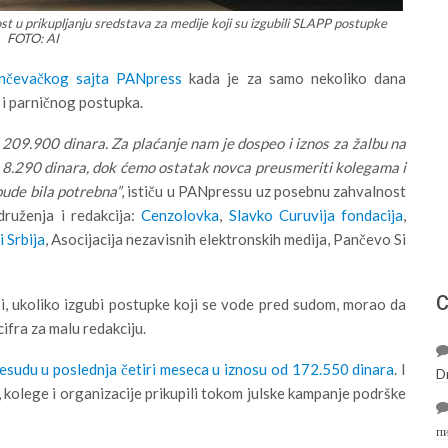
ost u prikupljanju sredstava za medije koji su izgubili SLAPP postupke
FOTO: AI
nčevačkog sajta PANpress
kada je za samo nekoliko dana
 i parničnog postupka.
209.900 dinara. Za plaćanje nam je dospeo i iznos za žalbu na
 8.290 dinara, dok ćemo ostatak novca preusmeriti kolegama i
ude bila potrebna”
, ističu u PANpressu uz posebnu zahvalnost
ruženja i redakcija:
Cenzolovka
,
Slavko Curuvija fondacija
,
 Srbija
, Asocijacija nezavisnih elektronskih medija, Pančevo Si
С
i bi, ukoliko izgubi postupke koji se vode pred sudom, morao da
cifra za malu redakciju.
esudu u poslednja četiri meseca u iznosu od 172.550 dinara
. I
D
 kolege i organizacije prikupili tokom julske kampanje podrške
п