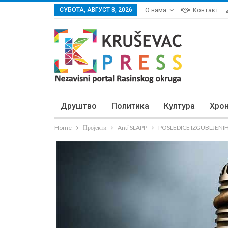
СУБОТА, АВГУСТ 8, 2026
О нама
Контакт
Друштво
Политика
Култура
Хро
Home
Пројекти
Anti SLAPP
POSLEDICE IZGUBLJENIH S