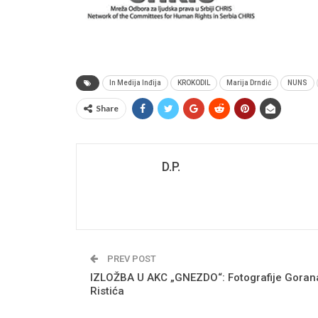
In Medija Inđija
KROKODIL
Marija Drndić
NUNS
Share
D.P.
PREV POST
IZLOŽBA U AKC „GNEZDO“: Fotografije Goran
Ristića