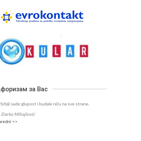
форизам за Вас
 Srbiji sade glupost i budale niču na sve strane.
—
Darko Mihajlović
aredni >>