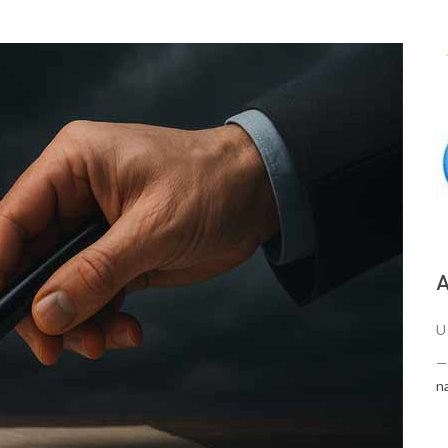
А
U
n