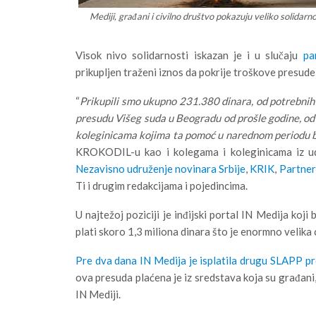
Mediji, građani i civilno društvo pokazuju veliko solidarn
Visok nivo solidarnosti iskazan je i u slučaju
pa
prikupljen traženi iznos da pokrije troškove presude
“
Prikupili smo ukupno 231.380 dinara, od potrebnih 
presudu Višeg suda u Beogradu od prošle godine, od
koleginicama kojima ta pomoć u narednom periodu b
KROKODIL-u kao i kolegama i koleginicama iz ud
Nezavisno udruženje novinara Srbije
,
KRIK
,
Partneri
Ti i drugim redakcijama i pojedincima.
U najtežoj poziciji je inđijski portal IN Medija koj
plati skoro 1,3 miliona dinara što je enormno velika 
Pre dva dana IN Medija je isplatila drugu SLAPP pr
ova presuda plaćena je iz sredstava koja su građani,
IN Mediji.