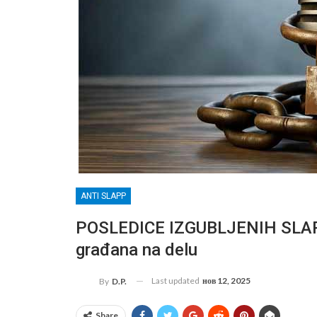
ANTI SLAPP
POSLEDICE IZGUBLJENIH SLAPP
građana na delu
Last updated
нов 12, 2025
By
D.P.
Share