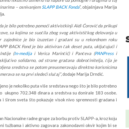
ovinarima – osnivanjem
SLAPP BACK Fonda
”, objašnjava Marija
ja.
 je bilo potrebno pomoći aktivistkinji Aidi Ćorović da prikupi
e, sa kojima se suočila zbog svog aktivističkog delovanja u
zajednice je bio izuzetan i građani su u rekordnom roku
APP BACK Fond je bio aktiviran čak deset puta, uključujući i
nđije (
In-medija
i Verica Marinčić) i Pančeva (
PANPress
i
sključivo solidarno, od strane građana dobročinitelja, čija je
upljena sredstva se potom preusmeravaju direktno korisnicima
smerava se na prvi sledeći slučaj”
, dodaje Marija Drndić.
pljeno je nekoliko puta više sredstava nego što je bilo potrebno
ilo ukupno 702.348 dinara a sredstva su donirale 183 osobe.
na i širom sveta što pokazuje visok nivo spremnosti građana i
an Nacionalne radne grupe za borbu protiv SLAPP-a, kroz koju
ni tužbama i aktivno zagovara zakonodavni okvir kojim bi se