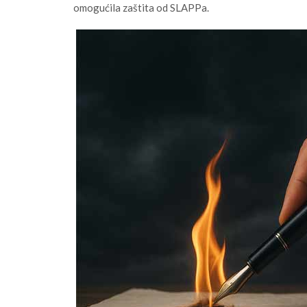
omogućila zaštita od SLAPPa.