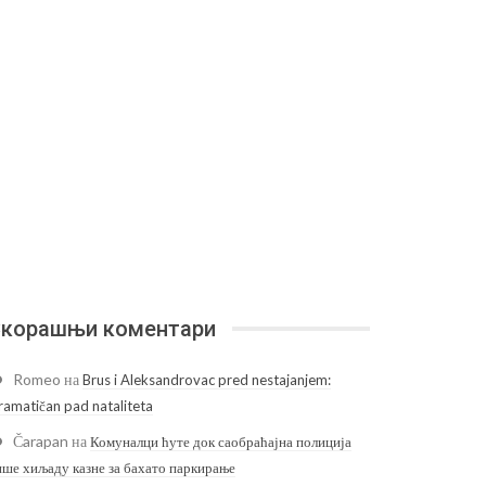
корашњи коментари
Romeo
на
Brus i Aleksandrovac pred nestajanjem:
ramatičan pad nataliteta
Čarapan
на
Комуналци ћуте док саобраћајна полиција
ише хиљаду казне за бахато паркирање