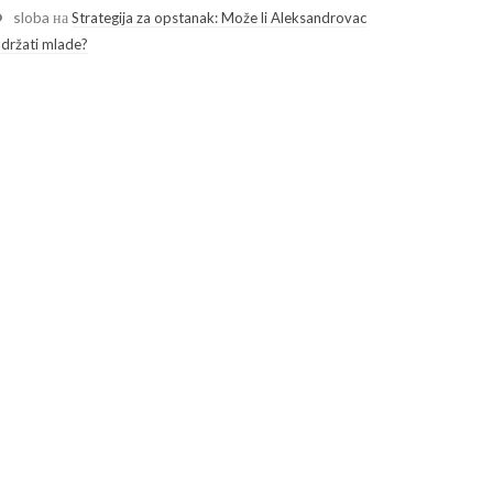
sloba
на
Strategija za opstanak: Može li Aleksandrovac
adržati mlade?