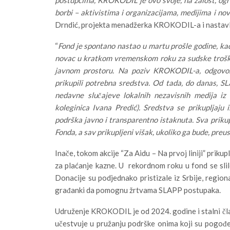
borbi – aktivistima i organizacijama, medijima i n
Drndić, projekta menadžerka KROKODIL-a i nastavl
“
Fond je spontano nastao u martu prošle godine, kada
novac u kratkom vremenskom roku za sudske troškov
javnom prostoru. Na poziv KROKODIL-a, odgovor 
prikupili potrebna sredstva. Od tada, do danas, SL
nedavne slučajeve lokalnih nezavisnih medija iz I
koleginica Ivana Predić). Sredstva se prikupljaju i
podrška javno i transparentno istaknuta. Sva prik
Fonda, a sav prikupljeni višak, ukoliko ga bude, preu
Inače, tokom akcije “Za Aidu – Na prvoj liniji” priku
za plaćanje kazne. U rekordnom roku u fond se sl
Donacije su podjednako pristizale iz Srbije, regio
građanki da pomognu žrtvama SLAPP postupaka.
Udruženje KROKODIL je od 2024. godine i stalni čl
učestvuje u pružanju podrške onima koji su pogođe