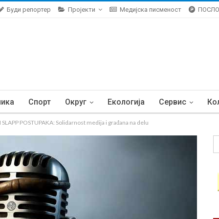
Буди репортер
Пројекти
Медијска писменост
ПОСЛ
ника
Спорт
Округ
Екологија
Сервис
Ко
LAPP POSTUPAKA: Solidarnost medija i građana na delu