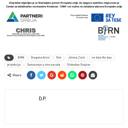
BIRN
Dragana Arsić
film
Jelena Zorić
ne dam Nu dau
projekcija
Šamaranje u ime naroda
Slobodan Švajner
Share
D.P.