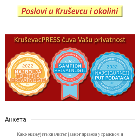
Анкета
Како оцењујете квалитет јавног превоза у градском и