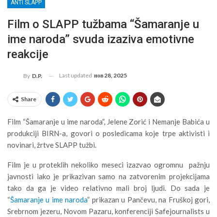
ANTI SLAPP
Film o SLAPP tužbama “Šamaranje u
ime naroda” svuda izaziva emotivne
reakcije
Last updated
нов 28, 2025
By
D.P.
Share
Film “Šamaranje u ime naroda”, Jelene Zorić i Nemanje Babića u
produkciji BIRN-a, govori o posledicama koje trpe aktivisti i
novinari, žrtve SLAPP tužbi.
Film je u proteklih nekoliko meseci izazvao ogromnu pažnju
javnosti iako je prikazivan samo na zatvorenim projekcijama
tako da ga je video relativno mali broj ljudi. Do sada je
“
Šamaranje u ime naroda
” prikazan u Pančevu, na Fruškoj gori,
Srebrnom jezeru, Novom Pazaru, konferenciji Safejournalists u