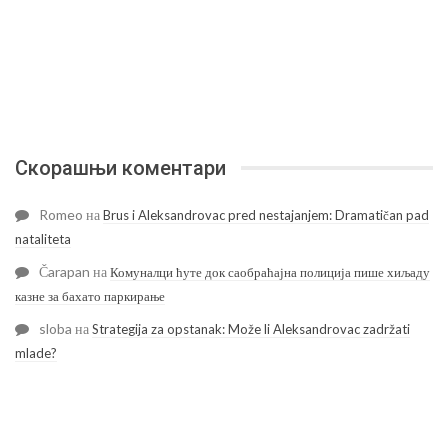
Скорашњи коментари
Romeo
на
Brus i Aleksandrovac pred nestajanjem: Dramatičan pad
nataliteta
Čarapan
на
Комуналци ћуте док саобраћајна полиција пише хиљаду
казне за бахато паркирање
sloba
на
Strategija za opstanak: Može li Aleksandrovac zadržati
mlade?