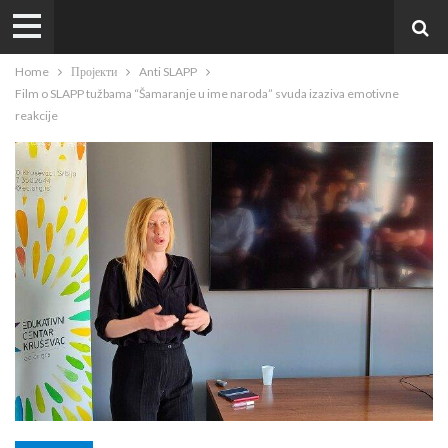
Home
Пројекти
Anti SLAPP
Film o SLAPP tužbama “Šamaranje u ime naroda” svuda izaziva emotivne
reakcije