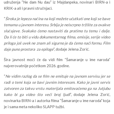
udruženja “Ne dam Nu dau” iz Majdanpeka, novinari BIRN-a i
KRIK-a ali i pravni stručnjaci.
“
Široka je lepeza načina na koji možete ućutkati one koji se bave
temama u javnom interesu. Srbija je neiscrpno tržište za ovakve
slučajeve. Svakako ćemo nastaviti da pratimo tu temu i dalje.
Da li će to biti u vidu dokumentarnog filma, emisije, serije video
priloga još uvek ne znam ali sigurno je da ćemo naći formu. Film
daje puno prostora za epiloge
”, dodaje Jelena Zorić.
Šira javnost moći će da vidi film “Šamaranje u ime naroda”
najverovatnije početkom 2026. godine.
“
Ne vidim razlog da se film ne emituje na javnom servisu jer se
radi o temi koja se bavi javnim interesom. Kako je javni servis
zatvoren za takvu vrstu materijala emitovaćemo ga na Jutjubu
kako bi ga video što veći broj ljudi
”, dodaje Jelena Zorić,
novinarka BIRN-a i autorka filma “Šamaranje u ime naroda” koja
je i sama meta nekoliko SLAPP tužbi.