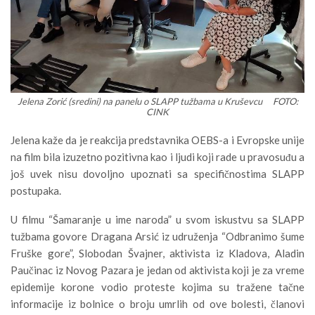
Jelena Zorić (sredini) na panelu o SLAPP tužbama u Kruševcu FOTO:
CINK
Jelena kaže da je reakcija predstavnika OEBS-a i Evropske unije
na film bila izuzetno pozitivna kao i ljudi koji rade u pravosuđu a
još uvek nisu dovoljno upoznati sa specifičnostima SLAPP
postupaka.
U filmu “Šamaranje u ime naroda” u svom iskustvu sa SLAPP
tužbama govore Dragana Arsić iz udruženja “Odbranimo šume
Fruške gore”, Slobodan Švajner, aktivista iz Kladova, Aladin
Paučinac iz Novog Pazara je jedan od aktivista koji je za vreme
epidemije korone vodio proteste kojima su tražene tačne
informacije iz bolnice o broju umrlih od ove bolesti, članovi