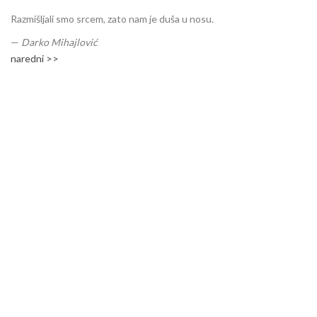
Razmišljali smo srcem, zato nam je duša u nosu.
—
Darko Mihajlović
naredni >>