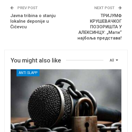
PREV POST
NEXT POST
Javna tribina o stanju
ТРИЈУМФ
lokalne deponije u
КРУШЕВАЧКОГ
Ćićevcu
ПОЗОРИШТА У
АЛЕКСИНЦУ: „Мати“
најбоља представа!
You might also like
All
ANTI SLAPP