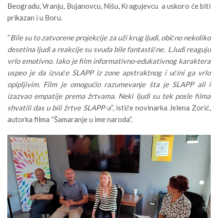
Beogradu, Vranju, Bujanovcu, Nišu, Kragujevcu a uskoro će biti
prikazan i u Boru.
“
Bile su to zatvorene projekcije za uži krug ljudi, obično nekoliko
desetina ljudi a reakcije su svuda bile fantastične. LJudi reaguju
vrlo emotivno. Iako je film informativno-edukativnog karaktera
uspeo je da izvuče SLAPP iz zone apstraktnog i učini ga vrlo
opipljivim. Film je omogućio razumevanje šta je SLAPP ali i
izazvao empatije prema žrtvama. Neki ljudi su tek posle filma
shvatili das u bili žrtve SLAPP-a
”, ističe novinarka Jelena Zorić,
autorka filma “Šamaranje u ime naroda”.