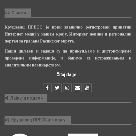
О нама
Крушевац ПРЕСС је први званично регистрован приватни
Интернет медиј у нашем крају, Интернет новине и регионални
портал за грађане Расинског округа.
Наши циљеви и задаци су да прикупљамо и дистрибуирамо
проверене информације, и бавимо се истраживањем и
аналитичким новинарством.
Čitaj dalje...
Лајкуј и подели
Крушевац ПРЕСС је члан у: