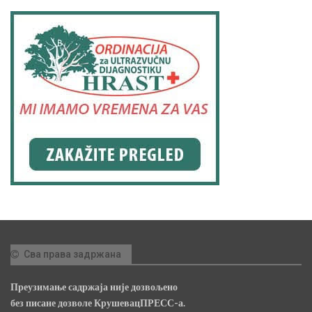
Сва права задржана
Преузимање садржаја није дозвољено
без писане дозволе КрушевацПРЕСС-а.